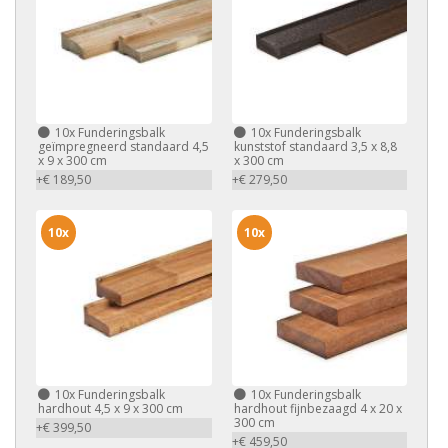
10x
Funderingsbalk
10x
Funderingsbalk
geïmpregneerd standaard 4,5
kunststof standaard 3,5 x 8,8
x 9 x 300 cm
x 300 cm
+€ 189,50
+€ 279,50
10x
10x
10x
Funderingsbalk
10x
Funderingsbalk
hardhout 4,5 x 9 x 300 cm
hardhout fijnbezaagd 4 x 20 x
300 cm
+€ 399,50
+€ 459,50