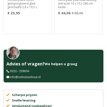
geïmpregneerd glad
antraciet 10 x 10 x 280 cm
geschaafd 2,8 x 19,5 c..
beste..
€ 25,95
€ 44,06
€ 50,95
Advies of vragen?
We helpen u graag
0320 - 258604
info@onlinetuinhout.nl
Scherpe prijzen
Snelle levering
Uitsluitend topkwaliteit