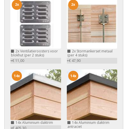
2x
2x
2x
Ventilatieroosters voor
2x
Stormankerset metaal
blokhut (per 2 stuks)
(per 4 stuks)
+€ 11,00
+€ 47,90
14x
14x
14x
Aluminium daktrim
14x
Aluminium daktrim
antraciet
+€ 405,30