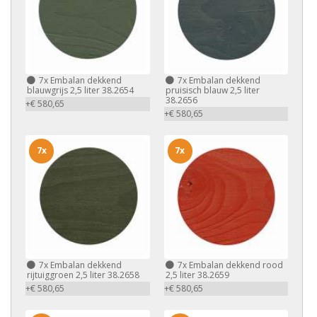
7x
Embalan dekkend
7x
Embalan dekkend
blauwgrijs 2,5 liter 38.2654
pruisisch blauw 2,5 liter
38.2656
+€ 580,65
+€ 580,65
7x
7x
7x
Embalan dekkend
7x
Embalan dekkend rood
rijtuiggroen 2,5 liter 38.2658
2,5 liter 38.2659
+€ 580,65
+€ 580,65