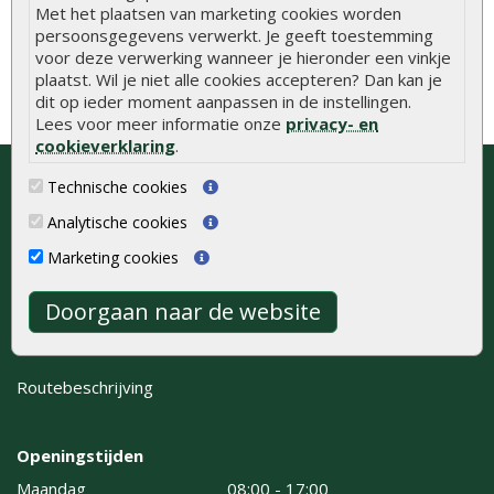
Met het plaatsen van marketing cookies worden
persoonsgegevens verwerkt. Je geeft toestemming
voor deze verwerking wanneer je hieronder een vinkje
plaatst. Wil je niet alle cookies accepteren? Dan kan je
dit op ieder moment aanpassen in de instellingen.
Lees voor meer informatie onze
privacy- en
cookieverklaring
.
Bezoek onze showroom of neem
Technische cookies
contact op voor gratis advies
Analytische cookies
Onlinetuinhout.nl
Marketing cookies
Kaapstanderweg 41
8243 RB Lelystad
Doorgaan naar de website
0320 - 258 604
info@onlinetuinhout.nl
Routebeschrijving
Openingstijden
Maandag
08:00 - 17:00