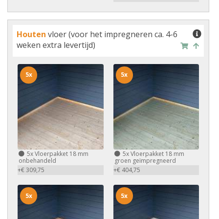
Houten
vloer (voor het impregneren ca. 4-6
weken extra levertijd)
5x
5x
5x
Vloerpakket 18 mm
5x
Vloerpakket 18 mm
onbehandeld
groen geïmpregneerd
+€ 309,75
+€ 404,75
5x
5x