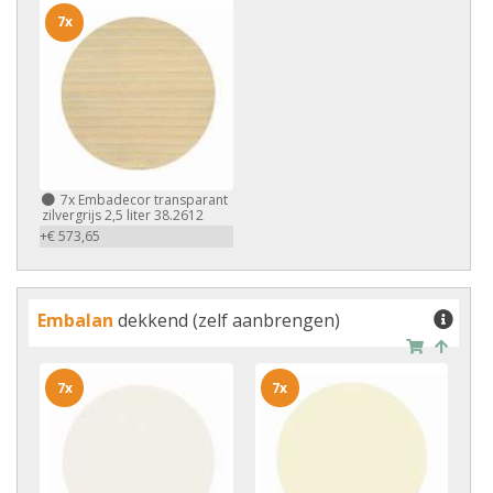
7x
7x
Embadecor transparant
zilvergrijs 2,5 liter 38.2612
+€ 573,65
Embalan
dekkend (zelf aanbrengen)
7x
7x