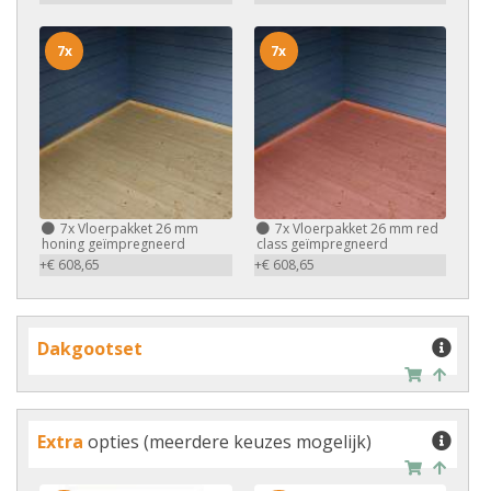
7x
7x
7x
Vloerpakket 26 mm
7x
Vloerpakket 26 mm red
honing geïmpregneerd
class geïmpregneerd
+€ 608,65
+€ 608,65
Dakgootset
Extra
opties (meerdere keuzes mogelijk)