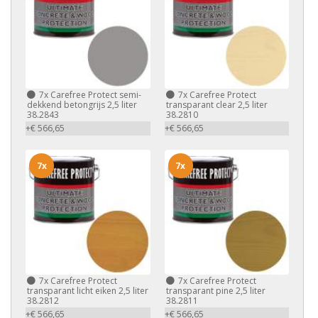
7x
Carefree Protect semi-
7x
Carefree Protect
dekkend betongrijs 2,5 liter
transparant clear 2,5 liter
38.2843
38.2810
+€ 566,65
+€ 566,65
7x
7x
7x
Carefree Protect
7x
Carefree Protect
transparant licht eiken 2,5 liter
transparant pine 2,5 liter
38.2812
38.2811
+€ 566,65
+€ 566,65