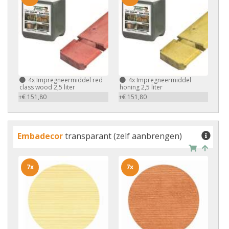
4x
Impregneermiddel red
4x
Impregneermiddel
class wood 2,5 liter
honing 2,5 liter
+€ 151,80
+€ 151,80
Embadecor
transparant (zelf aanbrengen)
7x
7x