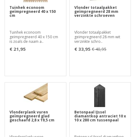
Tuinhek econoom
Vlonder totaalpakket
geïmpregneerd 40 x 150
geïmpregneerd 28 mm
cm
verzinkte schroeven
Tuinhek econoom
Vlonder totaalpakket
geïmpregneerd 40 x 150 cm
geïmpregneerd 28 mm wit
is zoals de naam a..
verzinkte schro..
€ 21,95
€ 33,95
€ 40,95
Vlonderplank vuren
Betonpaal IJssel
geïmpregneerd glad
diamantkop antraciet 10 x
geschaafd 2,8 x 19,5 cm
10 x 280 cm tussenpaal
Vlonderplank vuren
Betonpaal IJssel diamantkop