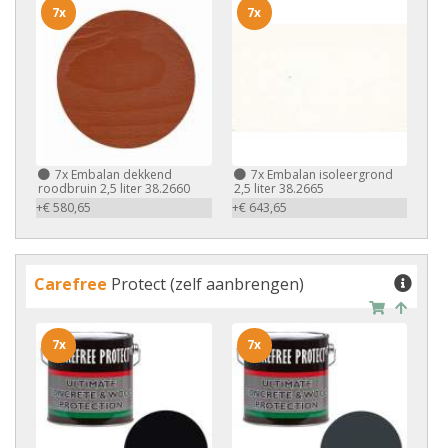
7x
7x
7x
Embalan dekkend
7x
Embalan isoleergrond
roodbruin 2,5 liter 38.2660
2,5 liter 38.2665
+€ 580,65
+€ 643,65
Carefree
Protect (zelf aanbrengen)
7x
7x