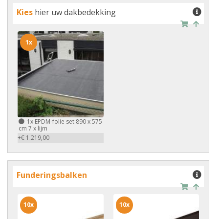
Kies
hier uw dakbedekking
1x
1x
EPDM-folie set 890 x 575
cm 7 x lijm
+€ 1.219,00
Funderingsbalken
10x
10x