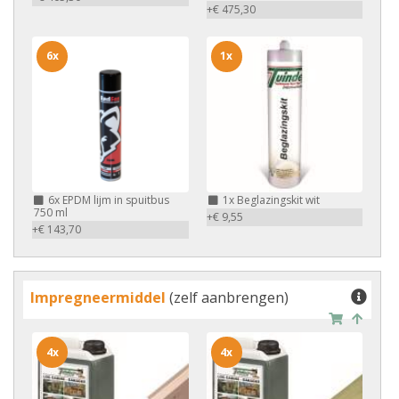
+€ 475,30
6x
1x
6x
EPDM lijm in spuitbus
1x
Beglazingskit wit
750 ml
+€ 9,55
+€ 143,70
Impregneermiddel
(zelf aanbrengen)
4x
4x