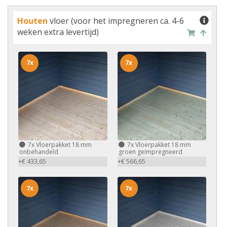
Houten
vloer (voor het impregneren ca. 4-6
weken extra levertijd)
7x
7x
7x
Vloerpakket 18 mm
7x
Vloerpakket 18 mm
onbehandeld
groen geïmpregneerd
+€ 433,65
+€ 566,65
7x
7x