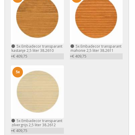
5x
Embadecor transparant
5x
Embadecor transparant
kastanje 2,5 liter 38.2610
mahonie 2,5 liter 38.2611
+€ 409,75
+€ 409,75
5x
5x
Embadecor transparant
zilvergrijs 2,5 liter 38.2612
+€ 409,75