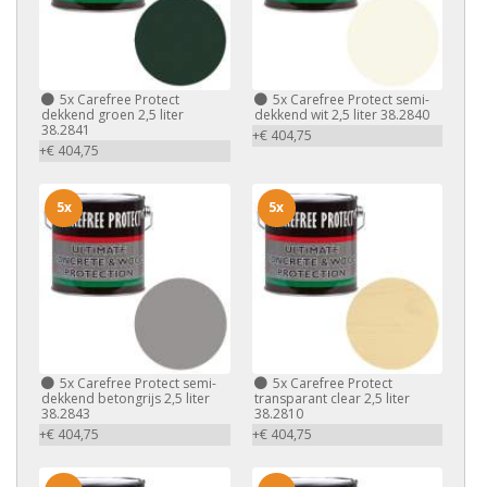
5x
Carefree Protect
5x
Carefree Protect semi-
dekkend groen 2,5 liter
dekkend wit 2,5 liter 38.2840
38.2841
+€ 404,75
+€ 404,75
5x
5x
5x
Carefree Protect semi-
5x
Carefree Protect
dekkend betongrijs 2,5 liter
transparant clear 2,5 liter
38.2843
38.2810
+€ 404,75
+€ 404,75