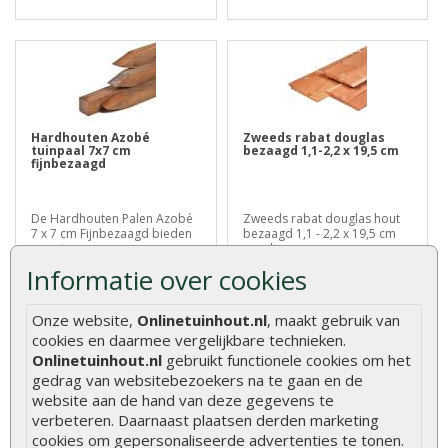
Hardhouten Azobé
Zweeds rabat douglas
tuinpaal 7x7 cm
bezaagd 1,1-2,2 x 19,5 cm
fijnbezaagd
De Hardhouten Palen Azobé
Zweeds rabat douglas hout
7 x 7 cm Fijnbezaagd bieden
bezaagd 1,1 - 2,2 x 19,5 cm
een st..
wordt ..
Informatie over cookies
€ 13,75
€ 11,95
Onze website,
Onlinetuinhout.nl
, maakt gebruik van
cookies en daarmee vergelijkbare technieken.
Onlinetuinhout.nl
gebruikt functionele cookies om het
gedrag van websitebezoekers na te gaan en de
website aan de hand van deze gegevens te
verbeteren. Daarnaast plaatsen derden marketing
cookies om gepersonaliseerde advertenties te tonen.