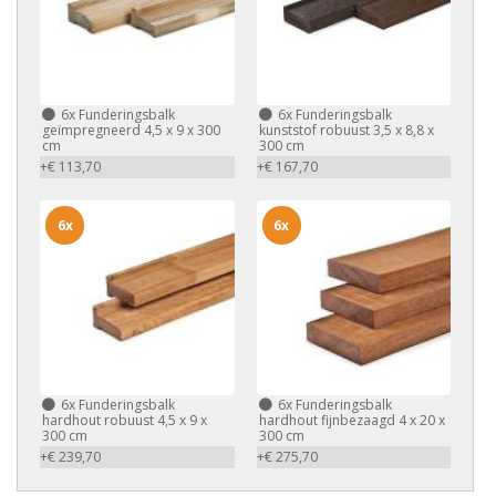
6x
Funderingsbalk
6x
Funderingsbalk
geïmpregneerd 4,5 x 9 x 300
kunststof robuust 3,5 x 8,8 x
cm
300 cm
+€ 113,70
+€ 167,70
6x
6x
6x
Funderingsbalk
6x
Funderingsbalk
hardhout robuust 4,5 x 9 x
hardhout fijnbezaagd 4 x 20 x
300 cm
300 cm
+€ 239,70
+€ 275,70