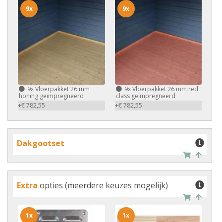
9x
9x
9x
Vloerpakket 26 mm
9x
Vloerpakket 26 mm red
honing geïmpregneerd
class geïmpregneerd
+€ 782,55
+€ 782,55
Dakgootset
Extra
opties (meerdere keuzes mogelijk)
1x
1x