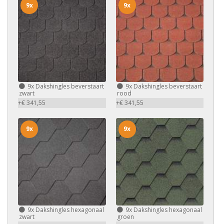
9x
9x
9x
Dakshingles beverstaart
9x
Dakshingles beverstaart
zwart
rood
+€ 341,55
+€ 341,55
9x
9x
9x
Dakshingles hexagonaal
9x
Dakshingles hexagonaal
zwart
groen