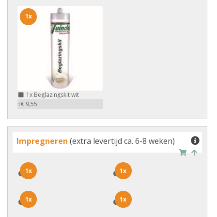
1x
1x
Beglazingskit wit
+€ 9,55
Impregneren
(extra levertijd ca. 6-8 weken)
1x
1x
1x
1x
1x
1x
1x
1x