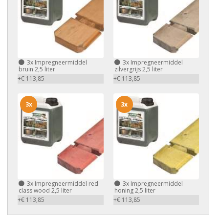
3x
Impregneermiddel
3x
Impregneermiddel
bruin 2,5 liter
zilvergrijs 2,5 liter
+€ 113,85
+€ 113,85
3x
3x
3x
Impregneermiddel red
3x
Impregneermiddel
class wood 2,5 liter
honing 2,5 liter
+€ 113,85
+€ 113,85