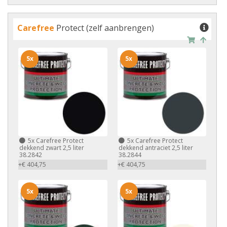
Carefree
Protect (zelf aanbrengen)
5x
5x
5x
Carefree Protect
5x
Carefree Protect
dekkend zwart 2,5 liter
dekkend antraciet 2,5 liter
38.2842
38.2844
+€ 404,75
+€ 404,75
5x
5x