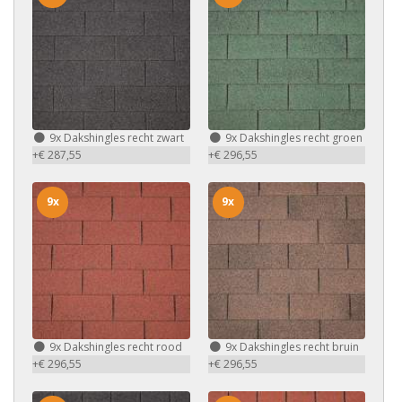
9x
Dakshingles recht zwart
9x
Dakshingles recht groen
+€ 287,55
+€ 296,55
9x
9x
9x
Dakshingles recht rood
9x
Dakshingles recht bruin
+€ 296,55
+€ 296,55