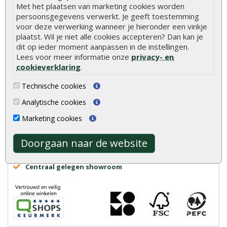
Met het plaatsen van marketing cookies worden
persoonsgegevens verwerkt. Je geeft toestemming
Advies of vragen?
We helpen u graag
voor deze verwerking wanneer je hieronder een vinkje
0320 - 258604
plaatst. Wil je niet alle cookies accepteren? Dan kan je
dit op ieder moment aanpassen in de instellingen.
info@onlinetuinhout.nl
Lees voor meer informatie onze
privacy- en
cookieverklaring
.
Scherpe prijzen
Technische cookies
Snelle levering
Analytische cookies
Uitsluitend topkwaliteit
Marketing cookies
Vakkundig personeel
Ruime voorraad
Doorgaan naar de website
24/7 online bestellen
Meer dan 40 jaar ervaring
Centraal gelegen showroom