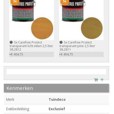
5x
5x
5x
Carefree Protect
5x
Carefree Protect
transparant licht eiken 2,5 liter
transparant pine 2,5 liter
38.2812
38.2811
+€ 404,75
+€ 404,75
Kenmerken
Merk
Tuindeco
Dakbedekking
Exclusief