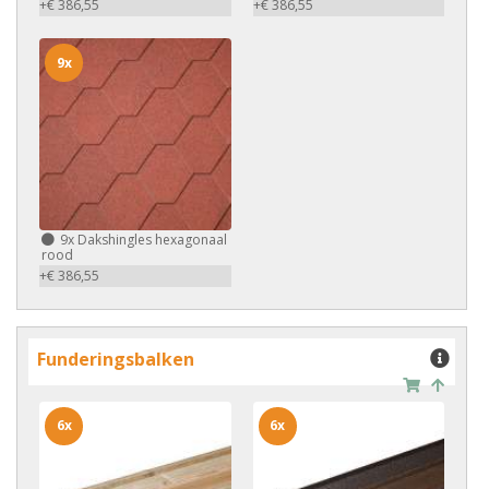
+€ 386,55
+€ 386,55
9x
9x
Dakshingles hexagonaal
rood
+€ 386,55
Funderingsbalken
6x
6x