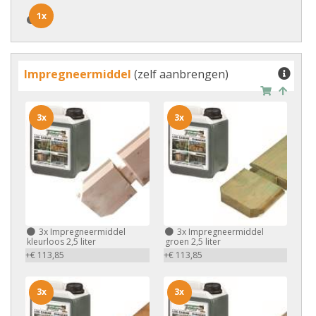
1x
1x
Impregneermiddel
(zelf aanbrengen)
3x
3x
3x
Impregneermiddel
3x
Impregneermiddel
kleurloos 2,5 liter
groen 2,5 liter
+€ 113,85
+€ 113,85
3x
3x