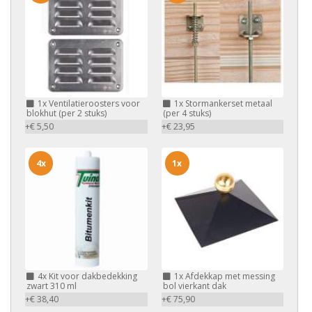
1x
Ventilatieroosters voor
1x
Stormankerset metaal
blokhut (per 2 stuks)
(per 4 stuks)
+€ 5,50
+€ 23,95
4x
1x
4x
Kit voor dakbedekking
1x
Afdekkap met messing
zwart 310 ml
bol vierkant dak
+€ 38,40
+€ 75,90