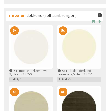
Embalan
dekkend (zelf aanbrengen)
5x
5x
5x
Embalan dekkend wit
5x
Embalan dekkend
2,5 liter 38.2650
roomwit 2,5 liter 38.2651
+€ 414,75
+€ 414,75
5x
5x