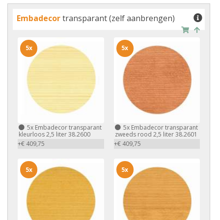
Embadecor
transparant (zelf aanbrengen)
5x
5x
5x
Embadecor transparant
5x
Embadecor transparant
kleurloos 2,5 liter 38.2600
zweeds rood 2,5 liter 38.2601
+€ 409,75
+€ 409,75
5x
5x