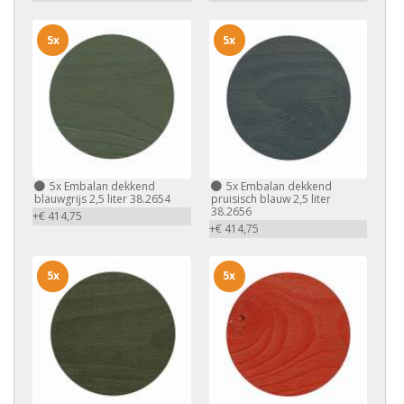
5x
5x
5x
Embalan dekkend
5x
Embalan dekkend
blauwgrijs 2,5 liter 38.2654
pruisisch blauw 2,5 liter
38.2656
+€ 414,75
+€ 414,75
5x
5x