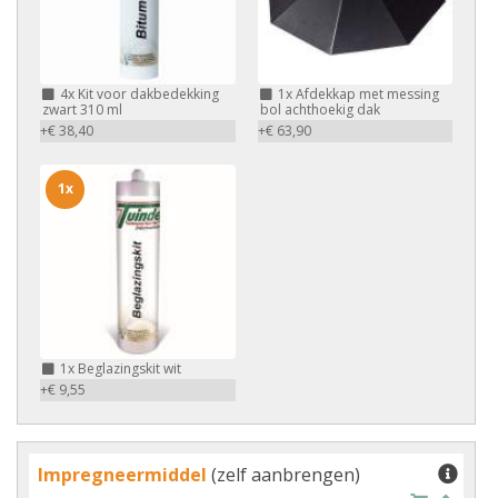
4x
Kit voor dakbedekking
1x
Afdekkap met messing
zwart 310 ml
bol achthoekig dak
+€ 38,40
+€ 63,90
1x
1x
Beglazingskit wit
+€ 9,55
Impregneermiddel
(zelf aanbrengen)