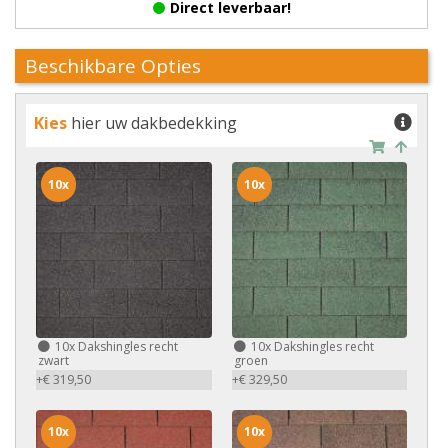
Direct leverbaar!
Beschikbare Opties
Kies
hier uw dakbedekking
10x
10x
10x
Dakshingles recht
10x
Dakshingles recht
zwart
groen
+€ 319,50
+€ 329,50
10x
10x