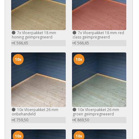
7x
Vloerpakket 18 mm
7x
Vloerpakket 18 mm red
honing geïmpregneerd
class geïmpregneerd
+€ 566,65
+€ 566,65
10x
10x
10x
Vloerpakket 26 mm
10x
Vloerpakket 26 mm
onbehandeld
groen geïmpregneeerd
+€ 759,50
+€ 869,50
10x
10x