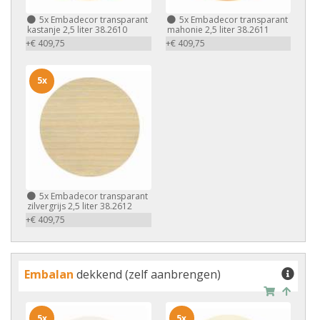
5x
Embadecor transparant
5x
Embadecor transparant
kastanje 2,5 liter 38.2610
mahonie 2,5 liter 38.2611
+€ 409,75
+€ 409,75
5x
5x
Embadecor transparant
zilvergrijs 2,5 liter 38.2612
+€ 409,75
Embalan
dekkend (zelf aanbrengen)
5x
5x