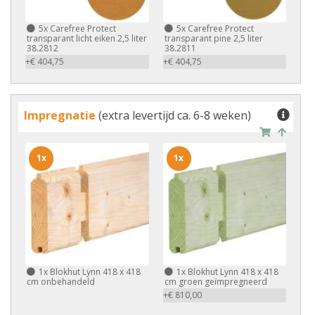
5x
Carefree Protect
5x
Carefree Protect
transparant licht eiken 2,5 liter
transparant pine 2,5 liter
38.2812
38.2811
+€ 404,75
+€ 404,75
Impregnatie
(extra levertijd ca. 6-8 weken)
1x
1x
1x
Blokhut Lynn 418 x 418
1x
Blokhut Lynn 418 x 418
cm onbehandeld
cm groen geïmpregneerd
+€ 810,00