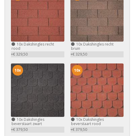
10x
Dakshingles recht
10x
Dakshingles recht
rood
bruin
+€ 329,50
+€ 329,50
10x
10x
10x
Dakshingles
10x
Dakshingles
beverstaart zwart
beverstaart rood
+€ 379,50
+€ 379,50