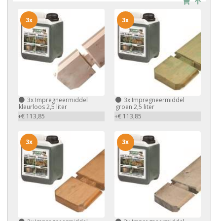
3x
3x
3x
Impregneermiddel
3x
Impregneermiddel
kleurloos 2,5 liter
groen 2,5 liter
+€ 113,85
+€ 113,85
3x
3x