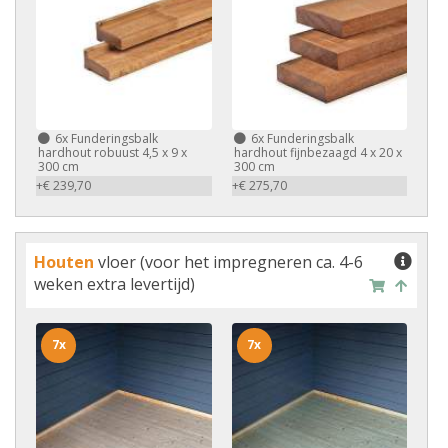
6x
Funderingsbalk
6x
Funderingsbalk
hardhout robuust 4,5 x 9 x
hardhout fijnbezaagd 4 x 20 x
300 cm
300 cm
+€ 239,70
+€ 275,70
Houten
vloer (voor het impregneren ca. 4-6
weken extra levertijd)
7x
7x