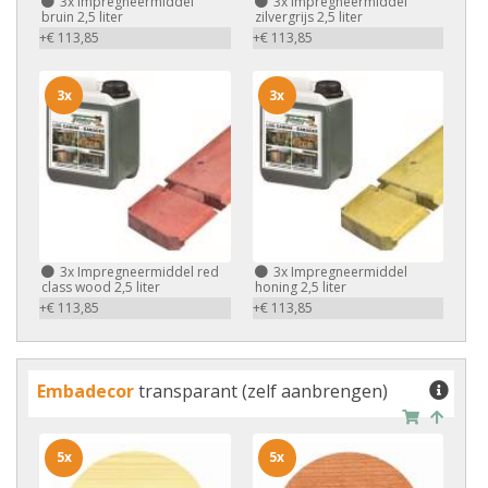
3x
Impregneermiddel
3x
Impregneermiddel
bruin 2,5 liter
zilvergrijs 2,5 liter
+€ 113,85
+€ 113,85
3x
3x
3x
Impregneermiddel red
3x
Impregneermiddel
class wood 2,5 liter
honing 2,5 liter
+€ 113,85
+€ 113,85
Embadecor
transparant (zelf aanbrengen)
5x
5x