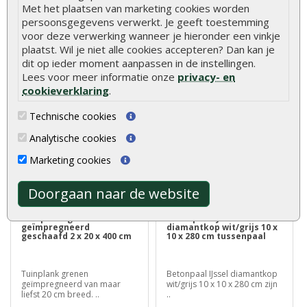
2 x 20 x 200 cm
Met het plaatsen van marketing cookies worden
persoonsgegevens verwerkt. Je geeft toestemming
voor deze verwerking wanneer je hieronder een vinkje
Hardhouten
De Tuinpaal Geïmpregneerd
plaatst. Wil je niet alle cookies accepteren? Dan kan je
beschoeiingsplank Azobé 2 x
Grenen 8.8 x 8.8 cm zijn
20 x 200 cm, ideaal v..
perfect v..
dit op ieder moment aanpassen in de instellingen.
Lees voor meer informatie onze
privacy- en
€ 14,00
€ 18,95
€ 21,55
cookieverklaring
.
Technische cookies
Analytische cookies
Marketing cookies
Doorgaan naar de website
Tuinplank grenen
Betonpaal IJssel
geïmpregneerd
diamantkop wit/grijs 10 x
geschaafd 2 x 20 x 400 cm
10 x 280 cm tussenpaal
Tuinplank grenen
Betonpaal IJssel diamantkop
geïmpregneerd van maar
wit/grijs 10 x 10 x 280 cm zijn
liefst 20 cm breed. ..
..