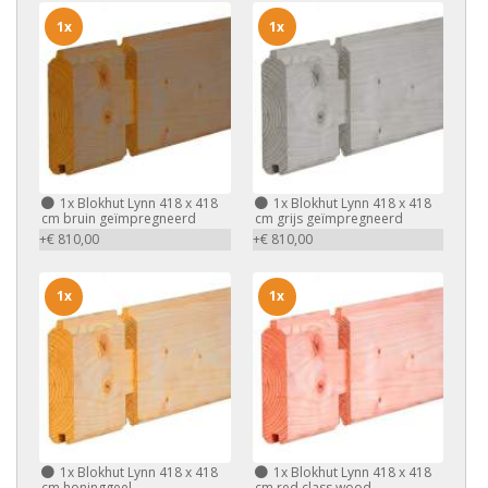
1x
1x
1x
Blokhut Lynn 418 x 418
1x
Blokhut Lynn 418 x 418
cm bruin geïmpregneerd
cm grijs geïmpregneerd
+€ 810,00
+€ 810,00
1x
1x
1x
Blokhut Lynn 418 x 418
1x
Blokhut Lynn 418 x 418
cm honinggeel
cm red class wood