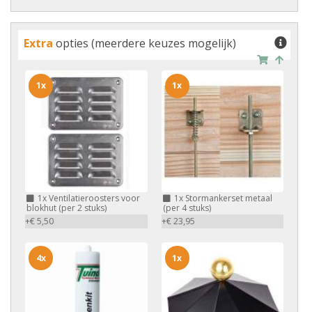
Extra
opties (meerdere keuzes mogelijk)
1x
1x
1x
Ventilatieroosters voor
1x
Stormankerset metaal
blokhut (per 2 stuks)
(per 4 stuks)
+€ 5,50
+€ 23,95
4x
1x