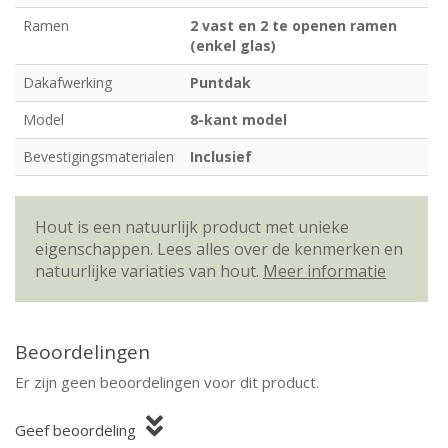
Ramen
2 vast en 2 te openen ramen
(enkel glas)
Dakafwerking
Puntdak
Model
8-kant model
Bevestigingsmaterialen
Inclusief
Hout is een natuurlijk product met unieke
eigenschappen. Lees alles over de kenmerken en
natuurlijke variaties van hout.
Meer informatie
Beoordelingen
Er zijn geen beoordelingen voor dit product.
Geef beoordeling