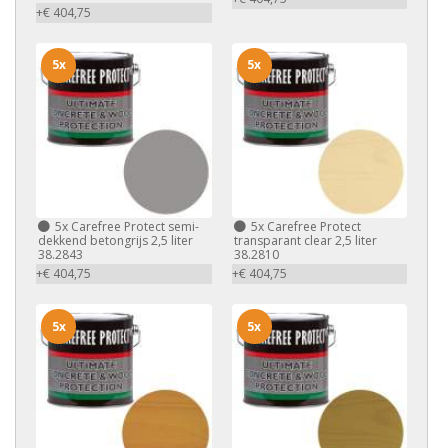
+€ 404,75
5x
5x
5x
Carefree Protect semi-
5x
Carefree Protect
dekkend betongrijs 2,5 liter
transparant clear 2,5 liter
38.2843
38.2810
+€ 404,75
+€ 404,75
5x
5x