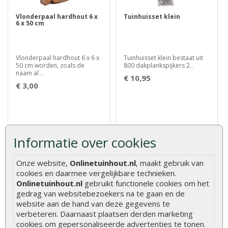
Vlonderpaal hardhout 6 x
Tuinhuisset klein
6 x 50 cm
Vlonderpaal hardhout 6 x 6 x
Tuinhuisset klein bestaat uit
50 cm worden, zoals de
800 dakplankspijkers 2..
naam al ..
€ 10,95
€ 3,00
Informatie over cookies
Klanten kochten ook
Onze website,
Onlinetuinhout.nl
, maakt gebruik van
cookies en daarmee vergelijkbare technieken.
Onlinetuinhout.nl
gebruikt functionele cookies om het
gedrag van websitebezoekers na te gaan en de
website aan de hand van deze gegevens te
verbeteren. Daarnaast plaatsen derden marketing
Hardhouten
Tuinpaal geïmpregneerd
beschoeiingsplank Azobé
grenen 8,8 x 8,8 cm
cookies om gepersonaliseerde advertenties te tonen.