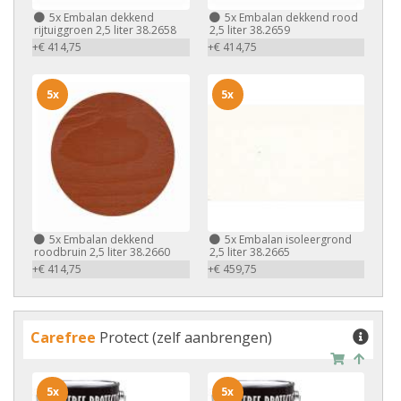
5x
Embalan dekkend
5x
Embalan dekkend rood
rijtuiggroen 2,5 liter 38.2658
2,5 liter 38.2659
+€ 414,75
+€ 414,75
5x
5x
5x
Embalan dekkend
5x
Embalan isoleergrond
roodbruin 2,5 liter 38.2660
2,5 liter 38.2665
+€ 414,75
+€ 459,75
Carefree
Protect (zelf aanbrengen)
5x
5x