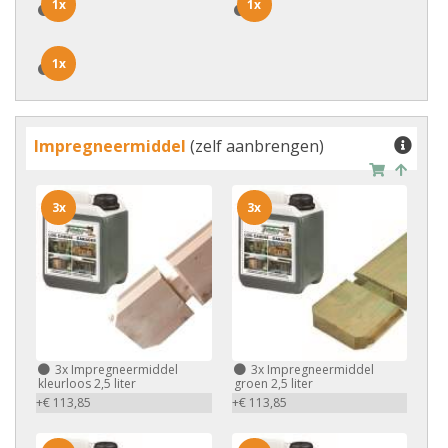
1x
1x
1x
1x
1x
1x
Impregneermiddel
(zelf aanbrengen)
3x
3x
3x
Impregneermiddel
3x
Impregneermiddel
kleurloos 2,5 liter
groen 2,5 liter
+€ 113,85
+€ 113,85