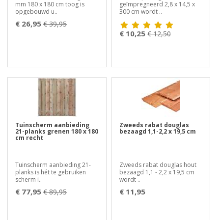
mm 180 x 180 cm toog is
geïmpregneerd 2,8 x 14,5 x
opgebouwd u..
300 cm wordt ..
€ 26,95
€ 39,95
€ 10,25
€ 12,50
Tuinscherm aanbieding
Zweeds rabat douglas
21-planks grenen 180 x 180
bezaagd 1,1-2,2 x 19,5 cm
cm recht
Tuinscherm aanbieding 21-
Zweeds rabat douglas hout
planks is hét te gebruiken
bezaagd 1,1 - 2,2 x 19,5 cm
scherm i..
wordt ..
€ 77,95
€ 11,95
€ 89,95