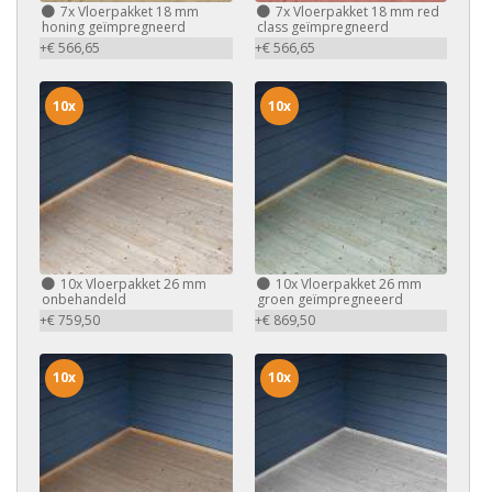
7x
Vloerpakket 18 mm
7x
Vloerpakket 18 mm red
honing geïmpregneerd
class geïmpregneerd
+€ 566,65
+€ 566,65
10x
10x
10x
Vloerpakket 26 mm
10x
Vloerpakket 26 mm
onbehandeld
groen geïmpregneeerd
+€ 759,50
+€ 869,50
10x
10x