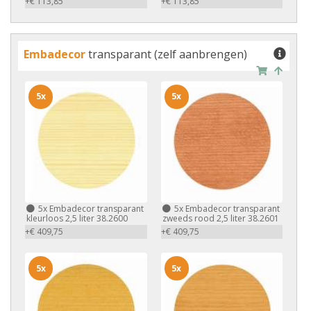
+€ 113,85
+€ 113,85
Embadecor
transparant (zelf aanbrengen)
5x
5x
5x
Embadecor transparant
5x
Embadecor transparant
kleurloos 2,5 liter 38.2600
zweeds rood 2,5 liter 38.2601
+€ 409,75
+€ 409,75
5x
5x