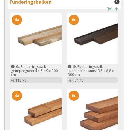
Funderingsbalken
6x
6x
6x
Funderingsbalk
6x
Funderingsbalk
geïmpregneerd 4,5 x 9 x 300
kunststof robuust 3,5 x 8,8 x
cm
300 cm
+€ 113,70
+€ 167,70
6x
6x