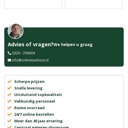
Advies of vragen?
We helpen u graag
0320 - 258604
info@onlinetuinhout.nl
Scherpe prijzen
Snelle levering
Uitsluitend topkwaliteit
Vakkundig personeel
Ruime voorraad
24/7 online bestellen
Meer dan 40 jaar ervaring
Centraal gelegen showroom