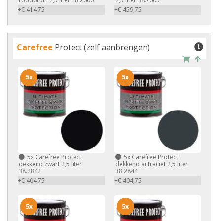
roodbruin 2,5 liter 38.2660
2,5 liter 38.2665
+€ 414,75
+€ 459,75
Carefree
Protect (zelf aanbrengen)
5x
5x
5x
Carefree Protect
5x
Carefree Protect
dekkend zwart 2,5 liter
dekkend antraciet 2,5 liter
38.2842
38.2844
+€ 404,75
+€ 404,75
5x
5x