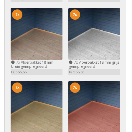
7x
7x
7x
Vloerpakket 18 mm
7x
Vloerpakket 18 mm grijs
bruin geïmpregneerd
geïmpregneerd
+€ 566,65
+€ 566,65
7x
7x