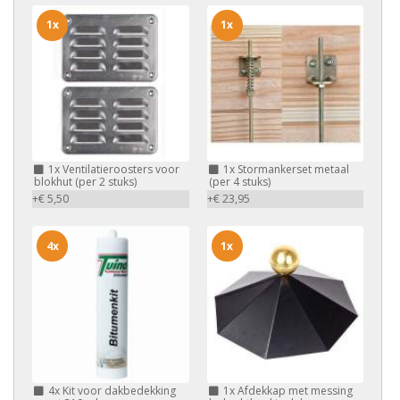
1x
1x
1x
Ventilatieroosters voor
1x
Stormankerset metaal
blokhut (per 2 stuks)
(per 4 stuks)
+€ 5,50
+€ 23,95
4x
1x
4x
Kit voor dakbedekking
1x
Afdekkap met messing