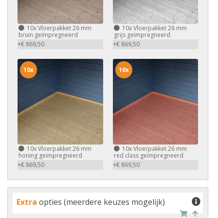
10x
Vloerpakket 26 mm
10x
Vloerpakket 26 mm
bruin geïmpregneerd
grijs geïmpregneerd
+€ 869,50
+€ 869,50
10x
10x
10x
Vloerpakket 26 mm
10x
Vloerpakket 26 mm
honing geïmpregneerd
red class geïmpregneerd
+€ 869,50
+€ 869,50
Extra
opties (meerdere keuzes mogelijk)