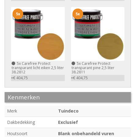
5x
5x
5x
Carefree Protect
5x
Carefree Protect
transparant licht eiken 2,5 liter
transparant pine 2,5 liter
38.2812
38.2811
+€ 404,75
+€ 404,75
Kenmerken
Merk
Tuindeco
Dakbedekking
Exclusief
Houtsoort
Blank onbehandeld vuren