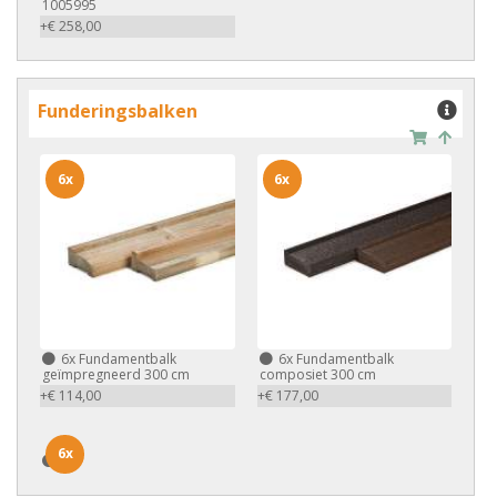
1005995
+€ 258,00
Funderingsbalken
6x
6x
6x
Fundamentbalk
6x
Fundamentbalk
geïmpregneerd 300 cm
composiet 300 cm
+€ 114,00
+€ 177,00
6x
6x