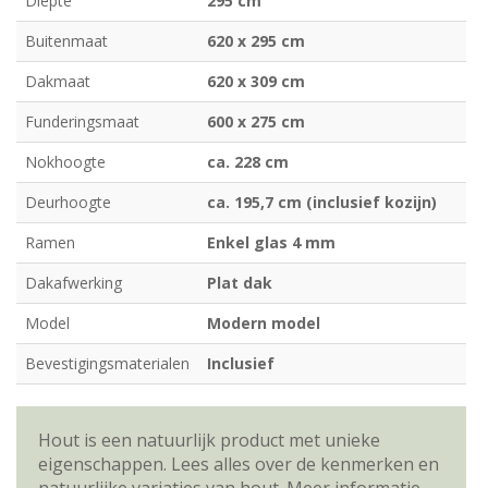
Diepte
295 cm
Buitenmaat
620 x 295 cm
Dakmaat
620 x 309 cm
Funderingsmaat
600 x 275 cm
Nokhoogte
ca. 228 cm
Deurhoogte
ca. 195,7 cm (inclusief kozijn)
Ramen
Enkel glas 4 mm
Dakafwerking
Plat dak
Model
Modern model
Bevestigingsmaterialen
Inclusief
Hout is een natuurlijk product met unieke
eigenschappen. Lees alles over de kenmerken en