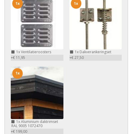
1x
1x
1x
Ventilatieroosters
1x
Dakverankeringset
+€ 11,95
+€ 27,50
1x
1x
Aluminium daktrimset
RAL 9005 1072470
+€ 199,00