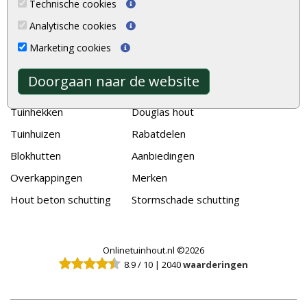
Alle populaire categorieën
Technische cookies
Tuinhout
Tuindeuren
Analytische cookies
Schutting
Tuinschermen
Marketing cookies
Vlonderplanken
Schuttingplanken
Doorgaan naar de website
Tuinpalen
Steigerplanken
Tuinhekken
Douglas hout
Tuinhuizen
Rabatdelen
Blokhutten
Aanbiedingen
Overkappingen
Merken
Hout beton schutting
Stormschade schutting
Onlinetuinhout.nl ©2026
8.9
/
10
|
2040
waarderingen