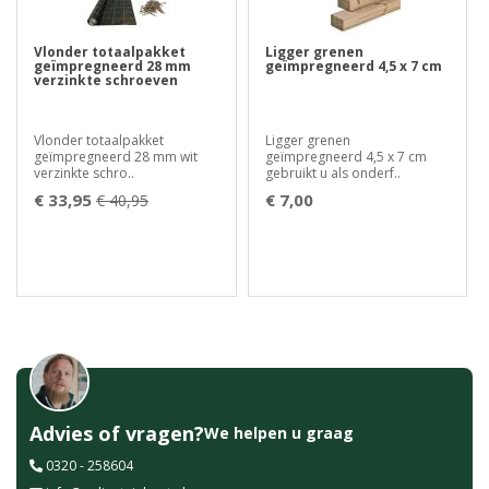
Vlonder totaalpakket
Ligger grenen
geïmpregneerd 28 mm
geïmpregneerd 4,5 x 7 cm
verzinkte schroeven
Vlonder totaalpakket
Ligger grenen
geïmpregneerd 28 mm wit
geïmpregneerd 4,5 x 7 cm
verzinkte schro..
gebruikt u als onderf..
€ 33,95
€ 7,00
€ 40,95
Advies of vragen?
We helpen u graag
0320 - 258604