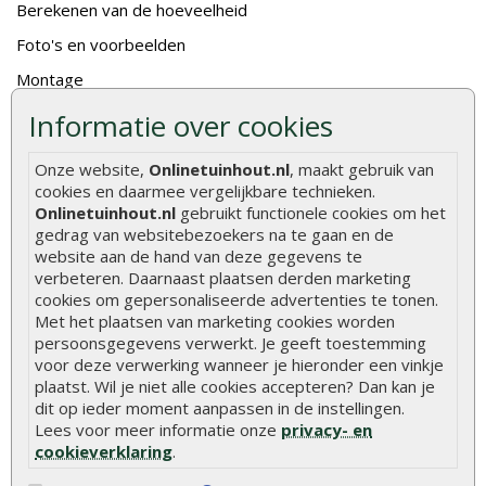
Berekenen van de hoeveelheid
Foto's en voorbeelden
Montage
Gekeurd hout
Informatie over cookies
De fundering van een vlonder leggen
Onze website,
Onlinetuinhout.nl
, maakt gebruik van
Hoe zelf een houten overkapping maken
cookies en daarmee vergelijkbare technieken.
Onlinetuinhout.nl
gebruikt functionele cookies om het
Hoe zelf een vlonder leggen
gedrag van websitebezoekers na te gaan en de
website aan de hand van deze gegevens te
Hoe betonpaal plaatsen
verbeteren. Daarnaast plaatsen derden marketing
Hoe schutting plaatsen
cookies om gepersonaliseerde advertenties te tonen.
Met het plaatsen van marketing cookies worden
De 9 beste tuinschermen van Onlinetuinhout.nl
persoonsgegevens verwerkt. Je geeft toestemming
Stijlvolle houtsoorten voor in de tuin
voor deze verwerking wanneer je hieronder een vinkje
plaatst. Wil je niet alle cookies accepteren? Dan kan je
Duurzame tuin
dit op ieder moment aanpassen in de instellingen.
Lees voor meer informatie onze
privacy- en
Welke palen voor een schapenhek
cookieverklaring
.