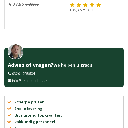
€ 77,95
€ 89,95
€ 6,75
€ 8,10
Advies of vragen?
We helpen u graag
0320 - 258604
info@onlinetuinhout.nl
Scherpe prijzen
Snelle levering
Uitsluitend topkwaliteit
Vakkundig personeel