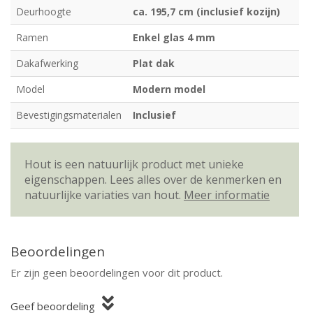
Deurhoogte
ca. 195,7 cm (inclusief kozijn)
Ramen
Enkel glas 4 mm
Dakafwerking
Plat dak
Model
Modern model
Bevestigingsmaterialen
Inclusief
Hout is een natuurlijk product met unieke
eigenschappen. Lees alles over de kenmerken en
natuurlijke variaties van hout.
Meer informatie
Beoordelingen
Er zijn geen beoordelingen voor dit product.
Geef beoordeling