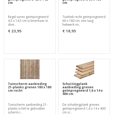
cm
cm
Regel vuren geïmpregneerd
Tuinhek recht geïmpregneerd
4,5 x 14,5 cm is leverbaar in
60 x 180 cm, een laag
dive..
hekwerk vo..
€ 23,95
€ 18,95
Tuinscherm aanbieding
Schuttingplank
21-planks grenen 180 x 180
aanbieding grenen
cm recht
geïmpregneerd 1,6 x 14 x
400 cm
Tuinscherm aanbieding 21-
De schuttingplank grenen
planks is hét te gebruiken
geïmpregneerd 1,6 x 14 x 400
scherm i..
cm is ..