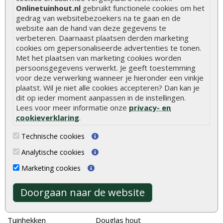
Onlinetuinhout.nl
gebruikt functionele cookies om het
Hoe zelf een vlonder leggen
gedrag van websitebezoekers na te gaan en de
website aan de hand van deze gegevens te
Hoe betonpaal plaatsen
verbeteren. Daarnaast plaatsen derden marketing
cookies om gepersonaliseerde advertenties te tonen.
Hoe schutting plaatsen
Met het plaatsen van marketing cookies worden
De 9 beste tuinschermen van Onlinetuinhout.nl
persoonsgegevens verwerkt. Je geeft toestemming
voor deze verwerking wanneer je hieronder een vinkje
Stijlvolle houtsoorten voor in de tuin
plaatst. Wil je niet alle cookies accepteren? Dan kan je
dit op ieder moment aanpassen in de instellingen.
Duurzame tuin
Lees voor meer informatie onze
privacy- en
Welke palen voor een schapenhek
cookieverklaring
.
Technische cookies
Alle populaire categorieën
Analytische cookies
Tuinhout
Tuindeuren
Marketing cookies
Schutting
Tuinschermen
Vlonderplanken
Schuttingplanken
Doorgaan naar de website
Tuinpalen
Steigerplanken
Tuinhekken
Douglas hout