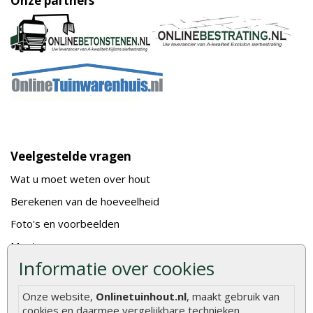
Onze partners
Veelgestelde vragen
Wat u moet weten over hout
Berekenen van de hoeveelheid
Foto's en voorbeelden
Montage
Informatie over cookies
Gekeurd hout
De fundering van een vlonder leggen
Onze website,
Onlinetuinhout.nl
, maakt gebruik van
cookies en daarmee vergelijkbare technieken.
Hoe zelf een houten overkapping maken