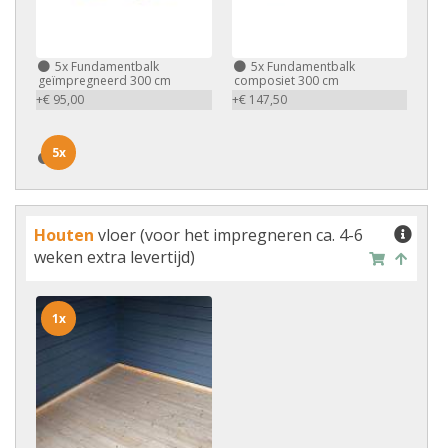
5x
Fundamentbalk
5x
Fundamentbalk
geïmpregneerd 300 cm
composiet 300 cm
+€ 95,00
+€ 147,50
5x
5x
Houten
vloer (voor het impregneren ca. 4-6
weken extra levertijd)
1x