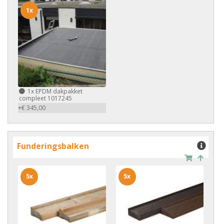
1x
1x
EPDM dakpakket
compleet 1017245
+€ 345,00
Funderingsbalken
5x
5x