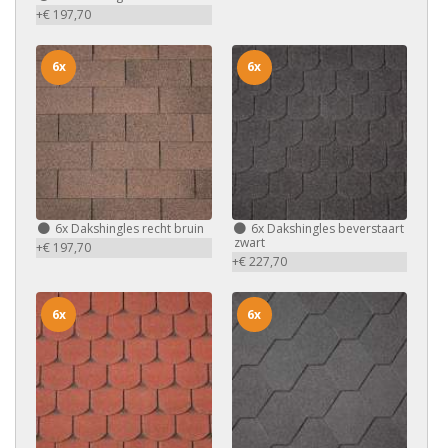
+€ 197,70
6x
6x
6x
Dakshingles recht bruin
6x
Dakshingles beverstaart
zwart
+€ 197,70
+€ 227,70
6x
6x