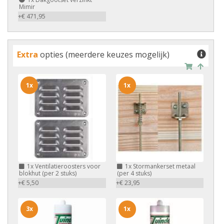
Mimir
+€ 471,95
Extra
opties (meerdere keuzes mogelijk)
1x
1x
1x
Ventilatieroosters voor
1x
Stormankerset metaal
blokhut (per 2 stuks)
(per 4 stuks)
+€ 5,50
+€ 23,95
3x
1x