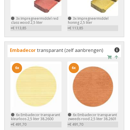
3x
Impregneermiddel red
3x
Impregneermiddel
class wood 2,5 liter
honing 2,5 liter
+€ 113,85
+€ 113,85
Embadecor
transparant (zelf aanbrengen)
6x
6x
6x
Embadecor transparant
6x
Embadecor transparant
kleurloos 2,5 liter 38.2600
zweeds rood 2,5 liter 38.2601
+€ 491,70
+€ 491,70