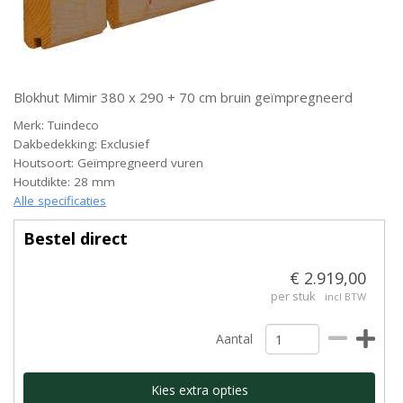
Blokhut Mimir 380 x 290 + 70 cm bruin geïmpregneerd
Merk: Tuindeco
Dakbedekking: Exclusief
Houtsoort: Geïmpregneerd vuren
Houtdikte: 28 mm
Alle specificaties
Bestel direct
€ 2.919,00
per stuk
incl BTW
Aantal
Kies extra opties