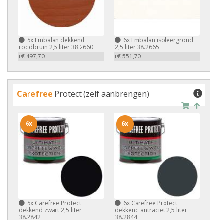
6x
Embalan dekkend
6x
Embalan isoleergrond
roodbruin 2,5 liter 38.2660
2,5 liter 38.2665
+€ 497,70
+€ 551,70
Carefree
Protect (zelf aanbrengen)
6x
6x
6x
Carefree Protect
6x
Carefree Protect
dekkend zwart 2,5 liter
dekkend antraciet 2,5 liter
38.2842
38.2844