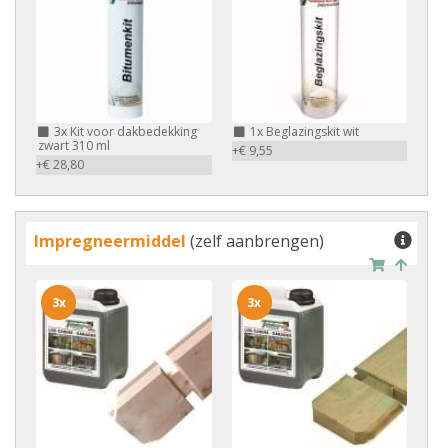
3x
Kit voor dakbedekking
1x
Beglazingskit wit
zwart 310 ml
+€ 9,55
+€ 28,80
Impregneermiddel
(zelf aanbrengen)
3x
3x