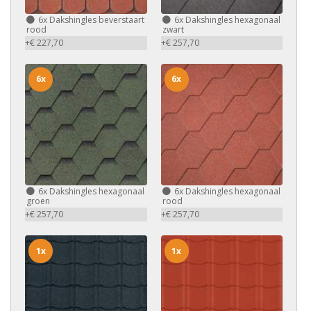
6x
Dakshingles beverstaart
6x
Dakshingles hexagonaal
rood
zwart
+€ 227,70
+€ 257,70
6x
6x
6x
Dakshingles hexagonaal
6x
Dakshingles hexagonaal
groen
rood
+€ 257,70
+€ 257,70
1x
1x