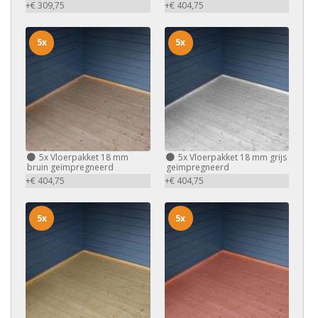
+€ 309,75
+€ 404,75
5x
5x
5x
Vloerpakket 18 mm
5x
Vloerpakket 18 mm grijs
bruin geïmpregneerd
geïmpregneerd
+€ 404,75
+€ 404,75
5x
5x