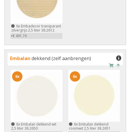
6x
Embadecor transparant
zilvergrijs 2,5 liter 38.2612
+€ 491,70
Embalan
dekkend (zelf aanbrengen)
6x
6x
6x
Embalan dekkend wit
6x
Embalan dekkend
2,5 liter 38.2650
roomwit 2,5 liter 38.2651