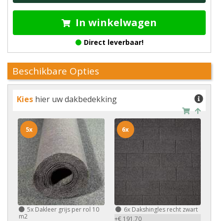
In winkelwagen
Direct leverbaar!
Beschikbare Opties
Kies
hier uw dakbedekking
5x
6x
5x
Dakleer grijs per rol 10
6x
Dakshingles recht zwart
m2
+€ 191,70