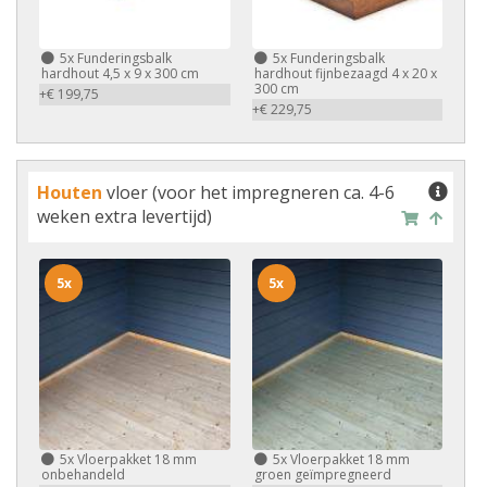
5x
Funderingsbalk
5x
Funderingsbalk
hardhout 4,5 x 9 x 300 cm
hardhout fijnbezaagd 4 x 20 x
300 cm
+€ 199,75
+€ 229,75
Houten
vloer (voor het impregneren ca. 4-6
weken extra levertijd)
5x
5x
5x
Vloerpakket 18 mm
5x
Vloerpakket 18 mm
onbehandeld
groen geïmpregneerd