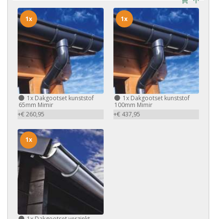
1x
1x
1x
Dakgootset kunststof
1x
Dakgootset kunststof
65mm Mimir
100mm Mimir
+€ 260,95
+€ 437,95
1x
1x
Dakgootset verzinkt