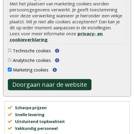
Met het plaatsen van marketing cookies worden
€ 7,95
€ 8,00
persoonsgegevens verwerkt. Je geeft toestemming
voor deze verwerking wanneer je hieronder een vinkje
plaatst. Wil je niet alle cookies accepteren? Dan kan je
dit op ieder moment aanpassen in de instellingen.
Lees voor meer informatie onze
privacy- en
cookieverklaring
.
Technische cookies
Analytische cookies
Advies of vragen?
We helpen u graag
Marketing cookies
0320 - 258604
Doorgaan naar de website
info@onlinetuinhout.nl
Scherpe prijzen
Snelle levering
Uitsluitend topkwaliteit
Vakkundig personeel