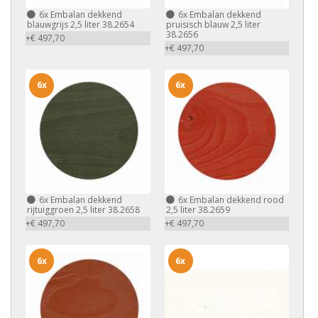
6x
Embalan dekkend
6x
Embalan dekkend
blauwgrijs 2,5 liter 38.2654
pruisisch blauw 2,5 liter
38.2656
+€ 497,70
+€ 497,70
6x
6x
6x
Embalan dekkend
6x
Embalan dekkend rood
rijtuiggroen 2,5 liter 38.2658
2,5 liter 38.2659
+€ 497,70
+€ 497,70
6x
6x