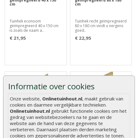
geïmpregneerd 40 x 150
geïmpregneerd 80 x 180
cm
cm
Tuinhek econoom
Tuinhek recht geïmpregneerd
geïmpregneerd 40 x 150 cm
80 x 180 cm vindt u nergens
is zoals de naam a..
goed..
€ 21,95
€ 22,95
Informatie over cookies
Onze website,
Onlinetuinhout.nl
, maakt gebruik van
Rabatplank vuren
Tuinpaal geïmpregneerd
cookies en daarmee vergelijkbare technieken.
geïmpregneerd 1,9 x 14,5
grenen 6,8 x 6,8 cm
cm
Onlinetuinhout.nl
gebruikt functionele cookies om het
gedrag van websitebezoekers na te gaan en de
website aan de hand van deze gegevens te
Rabatplank vuren
De Tuinpaal Geïmpregneerd
verbeteren. Daarnaast plaatsen derden marketing
geïmpregneerd 1,9 x 14,5 cm,
Grenen 6.8 x 6.8 cm biedt een
cookies om gepersonaliseerde advertenties te tonen.
zeer stevige r..
ster..