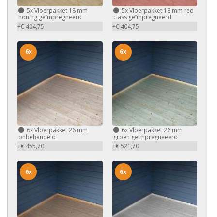
5x
Vloerpakket 18 mm
5x
Vloerpakket 18 mm red
honing geïmpregneerd
class geïmpregneerd
+€ 404,75
+€ 404,75
6x
6x
6x
Vloerpakket 26 mm
6x
Vloerpakket 26 mm
onbehandeld
groen geïmpregneeerd
+€ 455,70
+€ 521,70
6x
6x