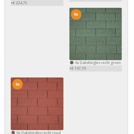
+€ 224,75
6x
6x
Dakshingles recht groen
+€ 197,70
6x
6x
Dakshingles recht rood