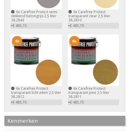
6x
Carefree Protect semi-
6x
Carefree Protect
dekkend betongrijs 2,5 liter
transparant clear 2,5 liter
38.2843
38.2810
+€ 485,70
+€ 485,70
6x
6x
6x
Carefree Protect
6x
Carefree Protect
transparant licht eiken 2,5 liter
transparant pine 2,5 liter
38.2812
38.2811
+€ 485,70
+€ 485,70
Kenmerken