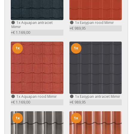
1x
Aquapan antraciet
1x
Easypan rood Mimir
Mimir
+€ 989,95
+€ 1.169,00
1x
1x
1x
Aquapan rood Mimir
1x
Easypan antraciet Mimir
+€ 1.169,00
+€ 989,95
1x
1x