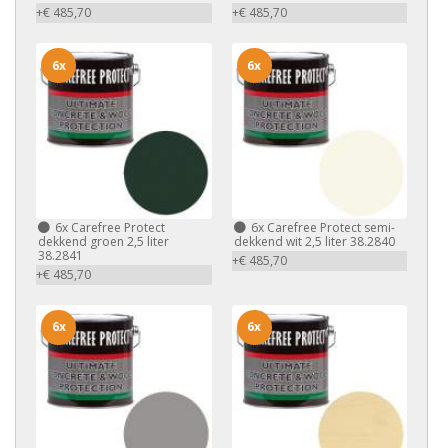
+€ 485,70
+€ 485,70
6x
6x
6x
Carefree Protect
6x
Carefree Protect semi-
dekkend groen 2,5 liter
dekkend wit 2,5 liter 38.2840
38.2841
+€ 485,70
+€ 485,70
6x
6x