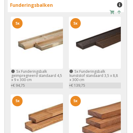
Funderingsbalken
5x
5x
5x
Funderingsbalk
5x
Funderingsbalk
geïmpregneerd standaard 4,5
kunststof standaard 3,5 x 8,8
x 9 x 300 cm
x 300 cm
+€ 94,75
+€ 139,75
5x
5x