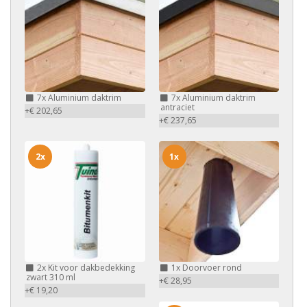
7x
Aluminium daktrim
7x
Aluminium daktrim
antraciet
+€ 202,65
+€ 237,65
2x
1x
2x
Kit voor dakbedekking
1x
Doorvoer rond
zwart 310 ml
+€ 28,95
+€ 19,20