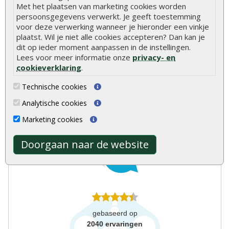
Met het plaatsen van marketing cookies worden
Meer dan 40 jaar ervaring
persoonsgegevens verwerkt. Je geeft toestemming
Centraal gelegen showroom
voor deze verwerking wanneer je hieronder een vinkje
plaatst. Wil je niet alle cookies accepteren? Dan kan je
dit op ieder moment aanpassen in de instellingen.
Lees voor meer informatie onze
privacy- en
cookieverklaring
.
Technische cookies
Analytische cookies
Onlinetuinhout.nl
Marketing cookies
Doorgaan naar de website
8.9
gebaseerd op
2040
ervaringen