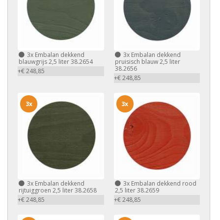
3x
Embalan dekkend
3x
Embalan dekkend
blauwgrijs 2,5 liter 38.2654
pruisisch blauw 2,5 liter
38.2656
+€ 248,85
+€ 248,85
3x
3x
3x
Embalan dekkend
3x
Embalan dekkend rood
rijtuiggroen 2,5 liter 38.2658
2,5 liter 38.2659
+€ 248,85
+€ 248,85