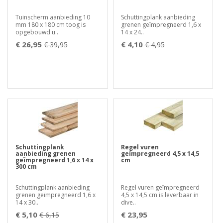
Tuinscherm aanbieding 10
Schuttingplank aanbieding
mm 180 x 180 cm toog is
grenen geïmpregneerd 1,6 x
opgebouwd u..
14 x 24..
€ 26,95
€ 4,10
€ 39,95
€ 4,95
Schuttingplank
Regel vuren
aanbieding grenen
geïmpregneerd 4,5 x 14,5
geïmpregneerd 1,6 x 14 x
cm
300 cm
Schuttingplank aanbieding
Regel vuren geïmpregneerd
grenen geïmpregneerd 1,6 x
4,5 x 14,5 cm is leverbaar in
14 x 30..
dive..
€ 5,10
€ 23,95
€ 6,15