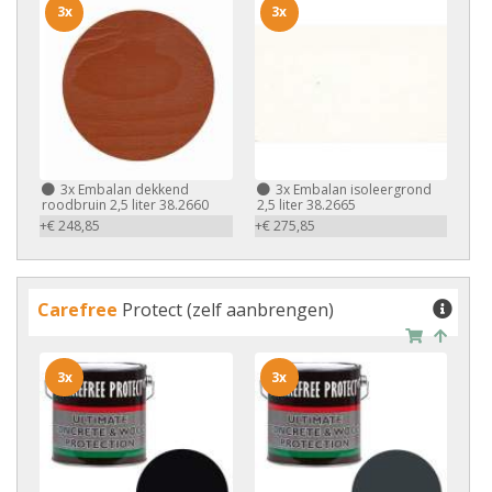
3x
3x
3x
Embalan dekkend
3x
Embalan isoleergrond
roodbruin 2,5 liter 38.2660
2,5 liter 38.2665
+€ 248,85
+€ 275,85
Carefree
Protect (zelf aanbrengen)
3x
3x