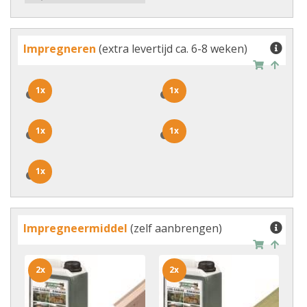
Impregneren
(extra levertijd ca. 6-8 weken)
1x
1x
1x
1x
1x
1x
1x
1x
1x
1x
Impregneermiddel
(zelf aanbrengen)
2x
2x