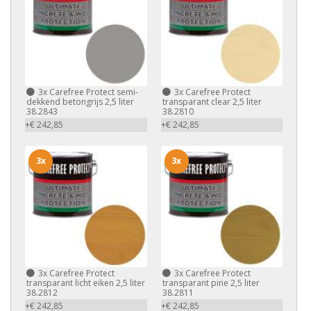
3x
Carefree Protect semi-
3x
Carefree Protect
dekkend betongrijs 2,5 liter
transparant clear 2,5 liter
38.2843
38.2810
+€ 242,85
+€ 242,85
3x
3x
3x
Carefree Protect
3x
Carefree Protect
transparant licht eiken 2,5 liter
transparant pine 2,5 liter
38.2812
38.2811
+€ 242,85
+€ 242,85