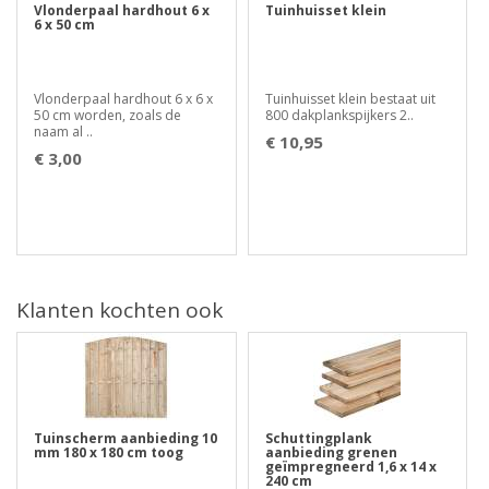
Vlonderpaal hardhout 6 x
Tuinhuisset klein
6 x 50 cm
Vlonderpaal hardhout 6 x 6 x
Tuinhuisset klein bestaat uit
50 cm worden, zoals de
800 dakplankspijkers 2..
naam al ..
€ 10,95
€ 3,00
Klanten kochten ook
Tuinscherm aanbieding 10
Schuttingplank
mm 180 x 180 cm toog
aanbieding grenen
geïmpregneerd 1,6 x 14 x
240 cm