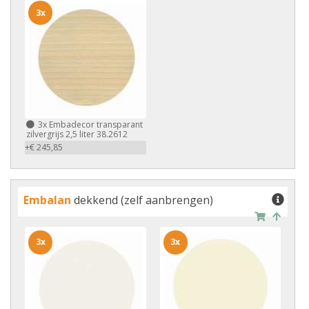
3x
3x
Embadecor transparant
zilvergrijs 2,5 liter 38.2612
+€ 245,85
Embalan
dekkend (zelf aanbrengen)
3x
3x