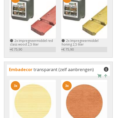
2x
Impregneermiddel red
2x
Impregneermiddel
class wood 2,5 liter
honing 2,5 liter
+€ 75,90
+€ 75,90
Embadecor
transparant (zelf aanbrengen)
3x
3x