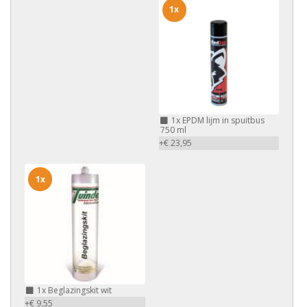
1x
1x
EPDM lijm in spuitbus
750 ml
+€ 23,95
1x
1x
Beglazingskit wit
+€ 9,55