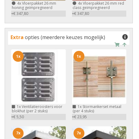
4x
Vloerpakket 26 mm
4x
Vloerpakket 26 mm red
honing geïmpregneerd
class geïmpregneerd
+€ 347,80
+€ 347,80
Extra
opties (meerdere keuzes mogelijk)
1x
1x
1x
Ventilatieroosters voor
1x
Stormankerset metaal
blokhut (per 2 stuks)
(per 4 stuks)
+€ 5,50
+€ 23,95
7x
7x