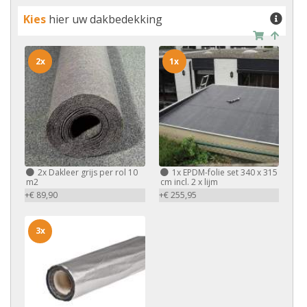
Kies
hier uw dakbedekking
2x
1x
2x
Dakleer grijs per rol 10
1x
EPDM-folie set 340 x 315
m2
cm incl. 2 x lijm
+€ 89,90
+€ 255,95
3x