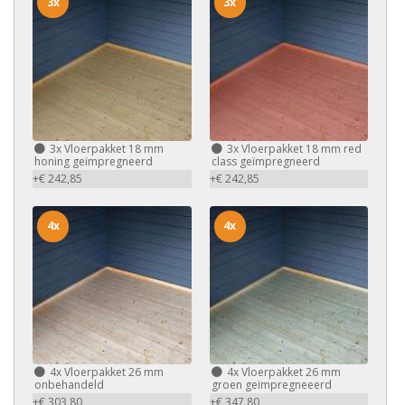
3x
3x
3x
Vloerpakket 18 mm
3x
Vloerpakket 18 mm red
honing geïmpregneerd
class geïmpregneerd
+€ 242,85
+€ 242,85
4x
4x
4x
Vloerpakket 26 mm
4x
Vloerpakket 26 mm
onbehandeld
groen geïmpregneeerd
+€ 303,80
+€ 347,80