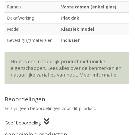
Ramen
Vaste ramen (enkel glas)
Dakafwerking
Plat dak
Model
Klassiek model
Bevestigingsmaterialen
Inclusief
Hout is een natuurlijk product met unieke
eigenschappen. Lees alles over de kenmerken en
natuurlijke variaties van hout.
Meer informatie
Beoordelingen
Er zijn geen beoordelingen voor dit product.
Geef beoordeling
Aanbevolen producten