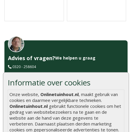
Advies of vragen?
We helpen u graag
0320 - 258604
info@onlinetuinhout.nl
Informatie over cookies
Onze website,
Onlinetuinhout.nl
, maakt gebruik van
Scherpe prijzen
cookies en daarmee vergelijkbare technieken.
Snelle levering
Onlinetuinhout.nl
gebruikt functionele cookies om het
Uitsluitend topkwaliteit
gedrag van websitebezoekers na te gaan en de
Vakkundig personeel
website aan de hand van deze gegevens te
Ruime voorraad
verbeteren. Daarnaast plaatsen derden marketing
cookies om gepersonaliseerde advertenties te tonen.
24/7 online bestellen