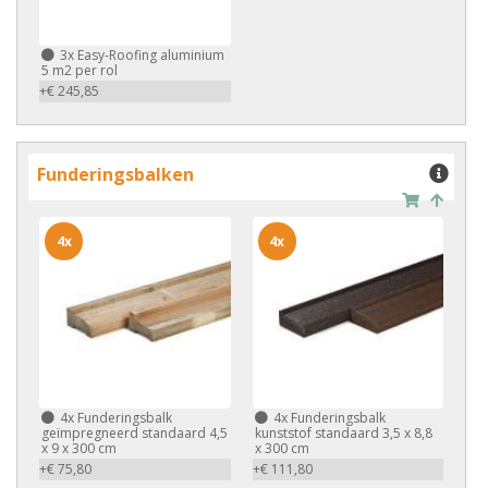
3x
Easy-Roofing aluminium
5 m2 per rol
+€ 245,85
Funderingsbalken
4x
4x
4x
Funderingsbalk
4x
Funderingsbalk
geïmpregneerd standaard 4,5
kunststof standaard 3,5 x 8,8
x 9 x 300 cm
x 300 cm
+€ 75,80
+€ 111,80