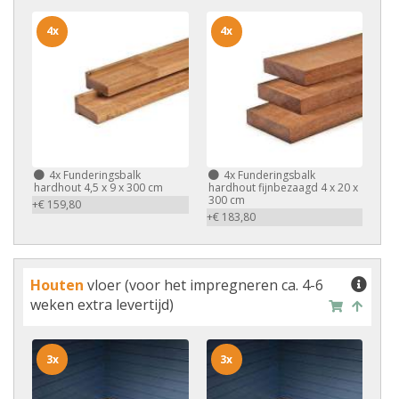
4x
4x
4x
Funderingsbalk
4x
Funderingsbalk
hardhout 4,5 x 9 x 300 cm
hardhout fijnbezaagd 4 x 20 x
300 cm
+€ 159,80
+€ 183,80
Houten
vloer (voor het impregneren ca. 4-6
weken extra levertijd)
3x
3x