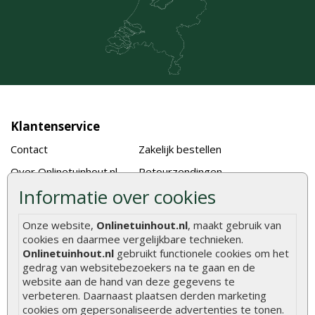
Klantenservice
Contact
Zakelijk bestellen
Over Onlinetuinhout.nl
Retourzendingen
Informatie over cookies
Showroom
Klachtenprocedure
Vacatures
Algemene voorwaarden
Onze website,
Onlinetuinhout.nl
, maakt gebruik van
cookies en daarmee vergelijkbare technieken.
Bestellen en betalen
Klantbeoordelingen
Onlinetuinhout.nl
gebruikt functionele cookies om het
Bezorgen en afhalen
Klantenservice
gedrag van websitebezoekers na te gaan en de
website aan de hand van deze gegevens te
Blog
verbeteren. Daarnaast plaatsen derden marketing
cookies om gepersonaliseerde advertenties te tonen.