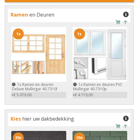
Ramen
en Deuren
1x
1x
1x
Ramen en deuren
1x
Ramen en deuren PVC
Deluxe Mullingar 40.7310l
Mullingar 40.7310p
+€ 5.079,00
+€ 4.719,00
Kies
hier uw dakbedekking
30x
30x