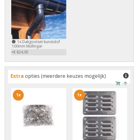
1x
Dakgootset kunststof
100mm Mullingar
+€ 824,95
Extra
opties (meerdere keuzes mogelijk)
1x
1x