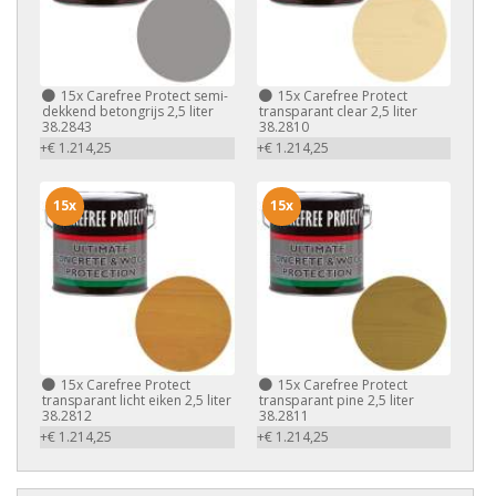
15x
Carefree Protect semi-
15x
Carefree Protect
dekkend betongrijs 2,5 liter
transparant clear 2,5 liter
38.2843
38.2810
+€ 1.214,25
+€ 1.214,25
15x
15x
15x
Carefree Protect
15x
Carefree Protect
transparant licht eiken 2,5 liter
transparant pine 2,5 liter
38.2812
38.2811
+€ 1.214,25
+€ 1.214,25