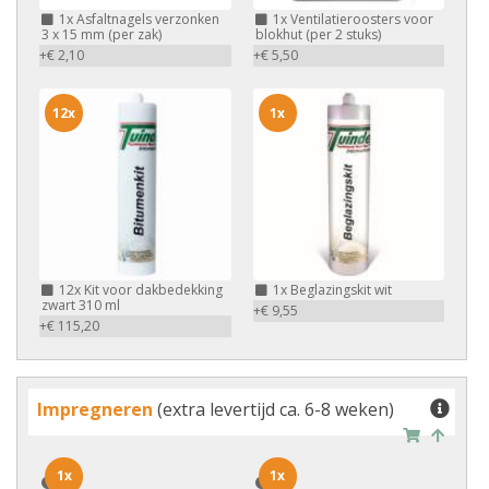
1x
Asfaltnagels verzonken
1x
Ventilatieroosters voor
3 x 15 mm (per zak)
blokhut (per 2 stuks)
+€ 2,10
+€ 5,50
12x
1x
12x
Kit voor dakbedekking
1x
Beglazingskit wit
zwart 310 ml
+€ 9,55
+€ 115,20
Impregneren
(extra levertijd ca. 6-8 weken)
1x
1x
1x
1x