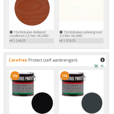
15x
Embalan dekkend
15x
Embalan isoleergrond
roodbruin 2,5 liter 38.2660
2,5 liter 38.2665
+€ 1.244,25
+€ 1.379,25
Carefree
Protect (zelf aanbrengen)
15x
15x