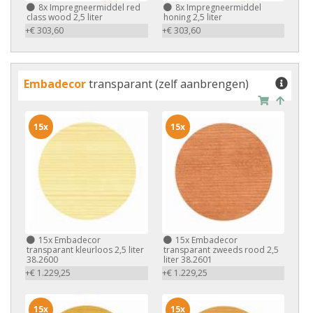
8x
Impregneermiddel red
8x
Impregneermiddel
class wood 2,5 liter
honing 2,5 liter
+€ 303,60
+€ 303,60
Embadecor
transparant (zelf aanbrengen)
15x
15x
15x
Embadecor
15x
Embadecor
transparant kleurloos 2,5 liter
transparant zweeds rood 2,5
38.2600
liter 38.2601
+€ 1.229,25
+€ 1.229,25
15x
15x