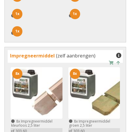
1x
1x
1x
1x
1x
1x
Impregneermiddel
(zelf aanbrengen)
8x
8x
8x
Impregneermiddel
8x
Impregneermiddel
kleurloos 2,5 liter
groen 2,5 liter
+€ 303,60
+€ 303,60