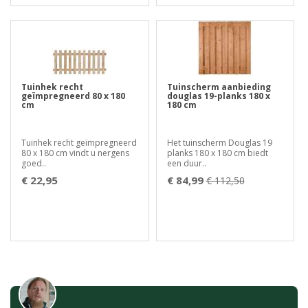
Tuinhek recht
Tuinscherm aanbieding
geïmpregneerd 80 x 180
douglas 19-planks 180 x
cm
180 cm
Tuinhek recht geïmpregneerd
Het tuinscherm Douglas 19
80 x 180 cm vindt u nergens
planks 180 x 180 cm biedt
goed..
een duur..
€ 22,95
€ 84,99
€ 112,50