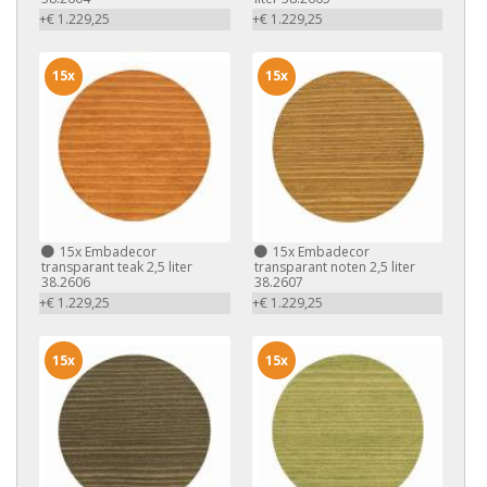
+€ 1.229,25
+€ 1.229,25
15x
15x
15x
Embadecor
15x
Embadecor
transparant teak 2,5 liter
transparant noten 2,5 liter
38.2606
38.2607
+€ 1.229,25
+€ 1.229,25
15x
15x