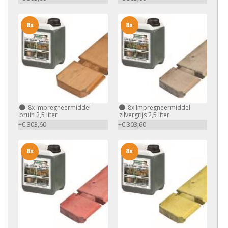
8x
8x
8x
Impregneermiddel
8x
Impregneermiddel
bruin 2,5 liter
zilvergrijs 2,5 liter
+€ 303,60
+€ 303,60
8x
8x