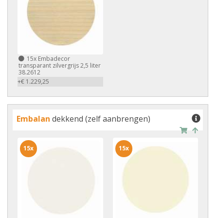
15x
Embadecor
transparant zilvergrijs 2,5 liter
38.2612
+€ 1.229,25
Embalan
dekkend (zelf aanbrengen)
15x
15x