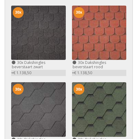
30x
30x
30x
Dakshingles
30x
Dakshingles
beverstaart zwart
beverstaart rood
+€ 1.138,50
+€ 1.138,50
30x
30x