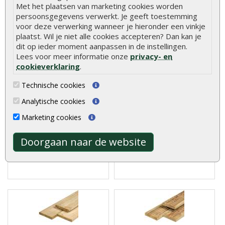
Klanten kochten ook
Met het plaatsen van marketing cookies worden
persoonsgegevens verwerkt. Je geeft toestemming
voor deze verwerking wanneer je hieronder een vinkje
plaatst. Wil je niet alle cookies accepteren? Dan kan je
dit op ieder moment aanpassen in de instellingen.
Lees voor meer informatie onze
privacy- en
cookieverklaring
.
Vlonder totaalpakket
Tuinhek recht
geïmpregneerd 28 mm
geïmpregneerd 80 x 180
verzinkte schroeven
cm
Technische cookies
Analytische cookies
Vlonder totaalpakket
Tuinhek recht geïmpregneerd
geïmpregneerd 28 mm wit
80 x 180 cm vindt u nergens
Marketing cookies
verzinkte schro..
goed..
€ 33,95
€ 22,95
€ 40,95
Doorgaan naar de website