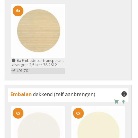
6x
6x
Embadecor transparant
zilvergrijs 2,5 liter 38.2612
+€ 491,70
Embalan
dekkend (zelf aanbrengen)
6x
6x