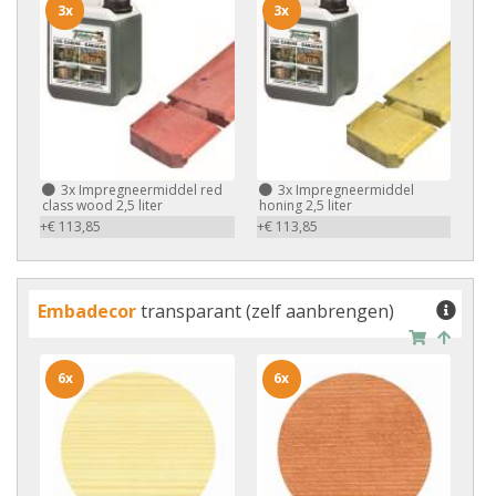
3x
3x
3x
Impregneermiddel red
3x
Impregneermiddel
class wood 2,5 liter
honing 2,5 liter
+€ 113,85
+€ 113,85
Embadecor
transparant (zelf aanbrengen)
6x
6x