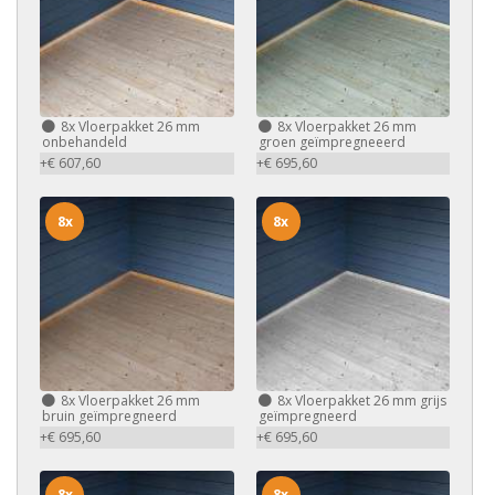
8x
Vloerpakket 26 mm
8x
Vloerpakket 26 mm
onbehandeld
groen geïmpregneeerd
+€ 607,60
+€ 695,60
8x
8x
8x
Vloerpakket 26 mm
8x
Vloerpakket 26 mm grijs
bruin geïmpregneerd
geïmpregneerd
+€ 695,60
+€ 695,60
8x
8x