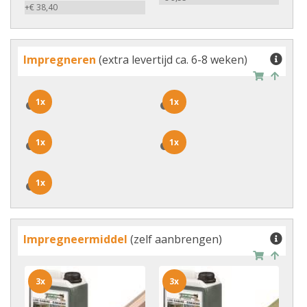
+€ 38,40
Impregneren
(extra levertijd ca. 6-8 weken)
1x
1x
1x
1x
1x
1x
1x
1x
1x
1x
Impregneermiddel
(zelf aanbrengen)
3x
3x