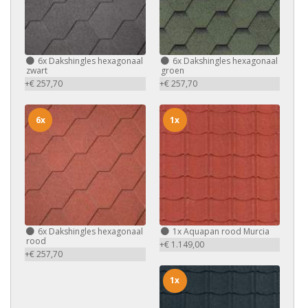
6x
Dakshingles hexagonaal
6x
Dakshingles hexagonaal
zwart
groen
+€ 257,70
+€ 257,70
6x
1x
6x
Dakshingles hexagonaal
1x
Aquapan rood Murcia
rood
+€ 1.149,00
+€ 257,70
1x