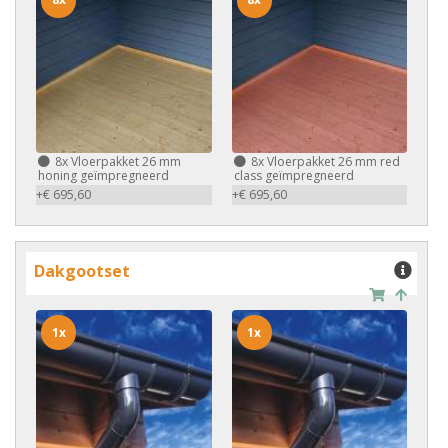
8x
Vloerpakket 26 mm
8x
Vloerpakket 26 mm red
honing geïmpregneerd
class geïmpregneerd
+€ 695,60
+€ 695,60
Dakgootset
1x
1x