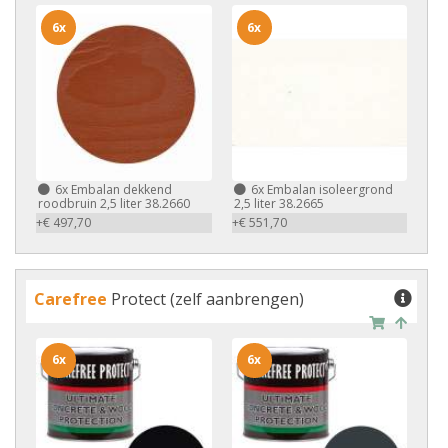
6x
6x
6x
Embalan dekkend
6x
Embalan isoleergrond
roodbruin 2,5 liter 38.2660
2,5 liter 38.2665
+€ 497,70
+€ 551,70
Carefree
Protect (zelf aanbrengen)
6x
6x