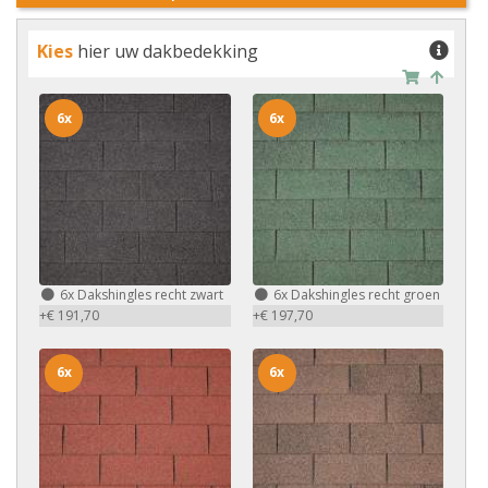
Kies
hier uw dakbedekking
6x
6x
6x
Dakshingles recht zwart
6x
Dakshingles recht groen
+€ 191,70
+€ 197,70
6x
6x