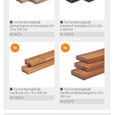
5x
Funderingsbalk
5x
Funderingsbalk
geïmpregneerd standaard 4,5
kunststof standaard 3,5 x 8,8
x 9 x 300 cm
x 300 cm
+€ 94,75
+€ 139,75
5x
5x
5x
Funderingsbalk
5x
Funderingsbalk
hardhout 4,5 x 9 x 300 cm
hardhout fijnbezaagd 4 x 20 x
300 cm
+€ 199,75
+€ 229,75