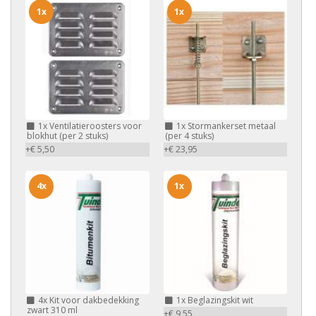
1x
1x
1x
Ventilatieroosters voor
1x
Stormankerset metaal
blokhut (per 2 stuks)
(per 4 stuks)
+€ 5,50
+€ 23,95
4x
1x
4x
Kit voor dakbedekking
1x
Beglazingskit wit
zwart 310 ml
+€ 9,55