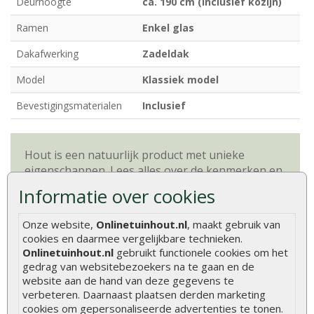
Deurhoogte
ca. 190 cm (inclusief kozijn)
Ramen
Enkel glas
Dakafwerking
Zadeldak
Model
Klassiek model
Bevestigingsmaterialen
Inclusief
Hout is een natuurlijk product met unieke
eigenschappen. Lees alles over de kenmerken en
natuurlijke variaties van hout.
Meer informatie
Informatie over cookies
Onze website,
Onlinetuinhout.nl
, maakt gebruik van
cookies en daarmee vergelijkbare technieken.
Beoordelingen
Onlinetuinhout.nl
gebruikt functionele cookies om het
Er zijn geen beoordelingen voor dit product.
gedrag van websitebezoekers na te gaan en de
website aan de hand van deze gegevens te
verbeteren. Daarnaast plaatsen derden marketing
Geef beoordeling
cookies om gepersonaliseerde advertenties te tonen.