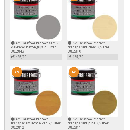
6x
Carefree Protect semi-
6x
Carefree Protect
dekkend betongrijs 2,5 liter
transparant clear 2,5 liter
38.2843
38.2810
+€ 485,70
+€ 485,70
6x
6x
6x
Carefree Protect
6x
Carefree Protect
transparant licht eiken 2,5 liter
transparant pine 2,5 liter
38.2812
38.2811