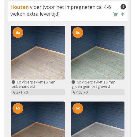
Houten
vloer (voor het impregneren ca. 4-6
weken extra levertijd)
6x
6x
6x
Vloerpakket 18 mm
6x
Vloerpakket 18 mm
onbehandeld
groen geïmpregneerd
+€ 371,70
+€ 485,70
6x
6x