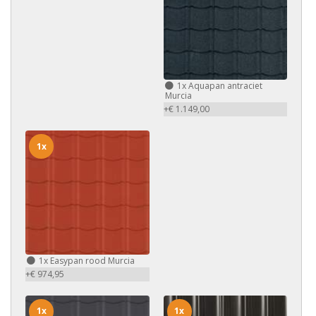
1x
Aquapan antraciet
Murcia
+€ 1.149,00
1x
1x
Easypan rood Murcia
+€ 974,95
1x
1x