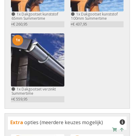
1x
Dakgootset kunststof
1x
Dakgootset kunststof
65mm Summertime
100mm Summertime
+€ 260,95
+€ 437,95
1x
1x
Dakgootset verzinkt
Summertime
+€ 559,95
Extra
opties (meerdere keuzes mogelijk)