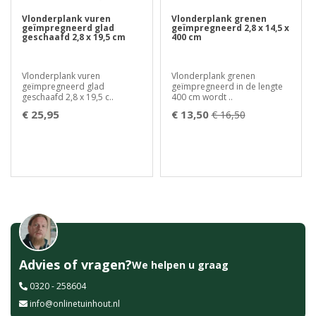
Vlonderplank vuren
Vlonderplank grenen
geïmpregneerd glad
geïmpregneerd 2,8 x 14,5 x
geschaafd 2,8 x 19,5 cm
400 cm
Vlonderplank vuren
Vlonderplank grenen
geïmpregneerd glad
geïmpregneerd in de lengte
geschaafd 2,8 x 19,5 c..
400 cm wordt ..
€ 25,95
€ 13,50
€ 16,50
Advies of vragen?
We helpen u graag
0320 - 258604
info@onlinetuinhout.nl