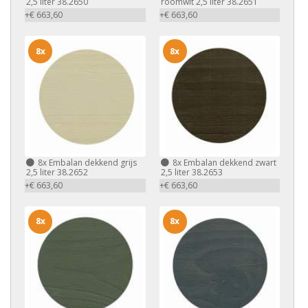
2,5 liter 38.2650
roomwit 2,5 liter 38.2651
+€ 663,60
+€ 663,60
8x
8x
8x
Embalan dekkend grijs
8x
Embalan dekkend zwart
2,5 liter 38.2652
2,5 liter 38.2653
+€ 663,60
+€ 663,60
8x
8x