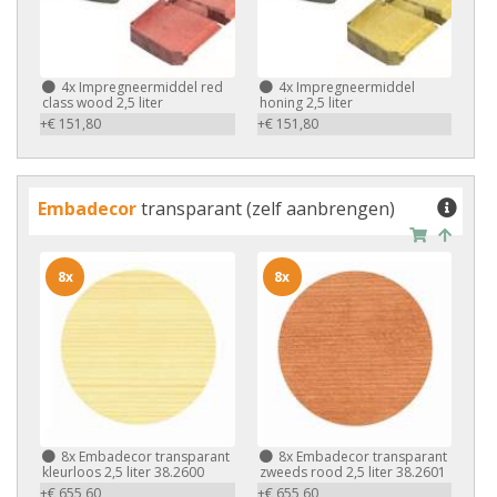
4x
Impregneermiddel red
4x
Impregneermiddel
class wood 2,5 liter
honing 2,5 liter
+€ 151,80
+€ 151,80
Embadecor
transparant (zelf aanbrengen)
8x
8x
8x
Embadecor transparant
8x
Embadecor transparant
kleurloos 2,5 liter 38.2600
zweeds rood 2,5 liter 38.2601
+€ 655,60
+€ 655,60