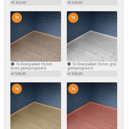
+€ 433,65
+€ 566,65
7x
7x
7x
Vloerpakket 18 mm
7x
Vloerpakket 18 mm grijs
bruin geïmpregneerd
geïmpregneerd
+€ 566,65
+€ 566,65
7x
7x