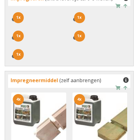
1x
1x
1x
1x
1x
1x
1x
1x
1x
1x
Impregneermiddel
(zelf aanbrengen)
4x
4x