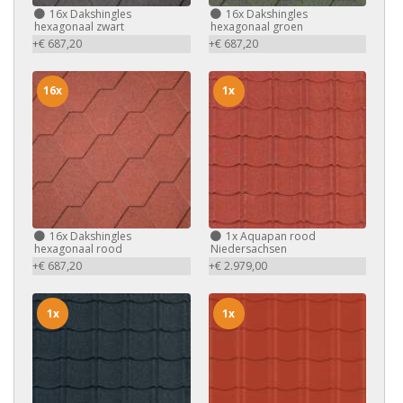
16x
Dakshingles
16x
Dakshingles
hexagonaal zwart
hexagonaal groen
+€ 687,20
+€ 687,20
16x
1x
16x
Dakshingles
1x
Aquapan rood
hexagonaal rood
Niedersachsen
+€ 687,20
+€ 2.979,00
1x
1x