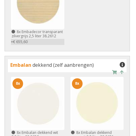
8x
Embadecor transparant
zilvergrijs 2,5 liter 38.2612
+€ 655,60
Embalan
dekkend (zelf aanbrengen)
8x
8x
8x
Embalan dekkend wit
8x
Embalan dekkend