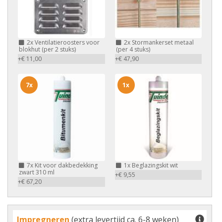
2x
Ventilatieroosters voor
2x
Stormankerset metaal
blokhut (per 2 stuks)
(per 4 stuks)
+€ 11,00
+€ 47,90
7x
1x
7x
Kit voor dakbedekking
1x
Beglazingskit wit
zwart 310 ml
+€ 9,55
+€ 67,20
Impregneren
(extra levertijd ca. 6-8 weken)