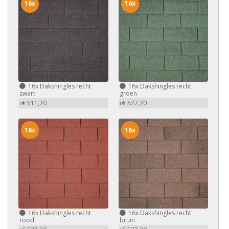
16x
16x
16x
Dakshingles recht
16x
Dakshingles recht
zwart
groen
+€ 511,20
+€ 527,20
16x
16x
16x
Dakshingles recht
16x
Dakshingles recht
rood
bruin