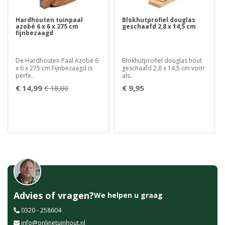
Hardhouten tuinpaal
Blokhutprofiel douglas
azobé 6 x 6 x 275 cm
geschaafd 2,8 x 14,5 cm
fijnbezaagd
De Hardhouten Paal Azobé 6
Blokhutprofiel douglas hout
x 6 x 275 cm Fijnbezaagd is
geschaafd 2,8 x 14,5 cm voor
perfe..
als..
€ 14,99
€ 9,95
€ 18,00
Advies of vragen?
We helpen u graag
0320 - 258604
info@onlinetuinhout.nl