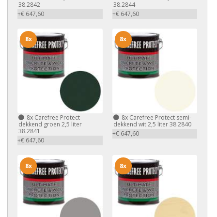
38.2842
38.2844
+€ 647,60
+€ 647,60
8x
8x
8x
Carefree Protect
8x
Carefree Protect semi-
dekkend groen 2,5 liter
dekkend wit 2,5 liter 38.2840
38.2841
+€ 647,60
+€ 647,60
8x
8x