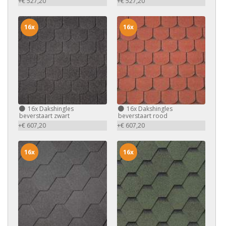
+€ 527,20
+€ 527,20
16x
16x
16x
Dakshingles
16x
Dakshingles
beverstaart zwart
beverstaart rood
+€ 607,20
+€ 607,20
16x
16x