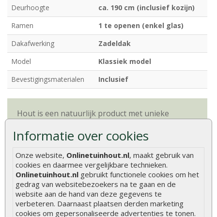
Deurhoogte
ca. 190 cm (inclusief kozijn)
Ramen
1 te openen (enkel glas)
Dakafwerking
Zadeldak
Model
Klassiek model
Bevestigingsmaterialen
Inclusief
Hout is een natuurlijk product met unieke
eigenschappen. Lees alles over de kenmerken en
Informatie over cookies
natuurlijke variaties van hout.
Meer informatie
Onze website,
Onlinetuinhout.nl
, maakt gebruik van
cookies en daarmee vergelijkbare technieken.
Beoordelingen
Onlinetuinhout.nl
gebruikt functionele cookies om het
gedrag van websitebezoekers na te gaan en de
Er zijn geen beoordelingen voor dit product.
website aan de hand van deze gegevens te
verbeteren. Daarnaast plaatsen derden marketing
Geef beoordeling
cookies om gepersonaliseerde advertenties te tonen.