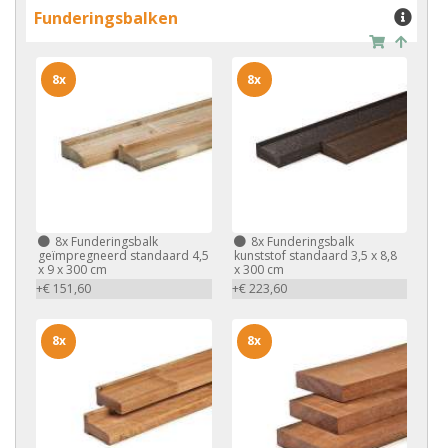
Funderingsbalken
8x
8x
8x
Funderingsbalk
8x
Funderingsbalk
geïmpregneerd standaard 4,5
kunststof standaard 3,5 x 8,8
x 9 x 300 cm
x 300 cm
+€ 151,60
+€ 223,60
8x
8x