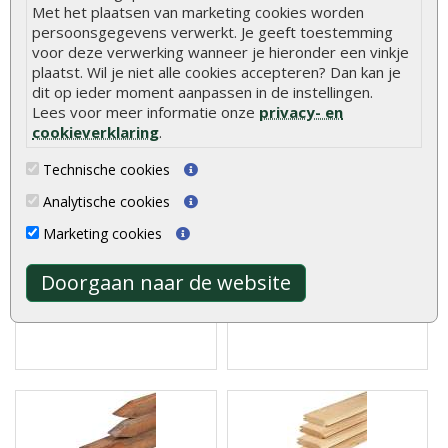
Met het plaatsen van marketing cookies worden
Klanten kochten ook
persoonsgegevens verwerkt. Je geeft toestemming
voor deze verwerking wanneer je hieronder een vinkje
plaatst. Wil je niet alle cookies accepteren? Dan kan je
dit op ieder moment aanpassen in de instellingen.
Lees voor meer informatie onze
privacy- en
cookieverklaring
.
Tuinpaal geïmpregneerd
Betonpaal IJssel
grenen 12 x 12 cm
diamantkop wit/grijs 10 x
Technische cookies
10 x 280 cm tussenpaal
Analytische cookies
De Houten Palen
Betonpaal IJssel diamantkop
Marketing cookies
Geïmpregneerd Grenen 12 x
wit/grijs 10 x 10 x 280 cm zijn
12 cm zijn ideaal ..
..
Doorgaan naar de website
€ 53,95
€ 33,25
€ 36,95