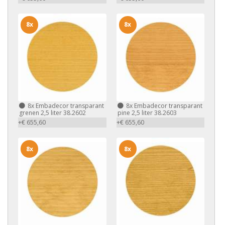
8x
8x
8x
Embadecor transparant
8x
Embadecor transparant
grenen 2,5 liter 38.2602
pine 2,5 liter 38.2603
+€ 655,60
+€ 655,60
8x
8x