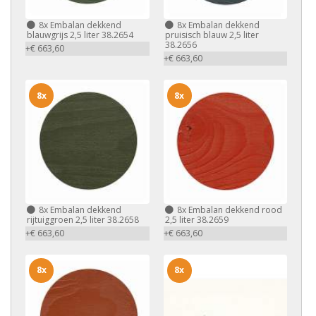
8x
Embalan dekkend
8x
Embalan dekkend
blauwgrijs 2,5 liter 38.2654
pruisisch blauw 2,5 liter
38.2656
+€ 663,60
+€ 663,60
8x
8x
8x
Embalan dekkend
8x
Embalan dekkend rood
rijtuiggroen 2,5 liter 38.2658
2,5 liter 38.2659
+€ 663,60
+€ 663,60
8x
8x