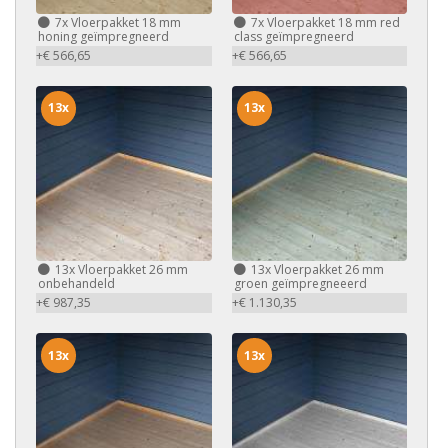
7x
Vloerpakket 18 mm
7x
Vloerpakket 18 mm red
honing geïmpregneerd
class geïmpregneerd
+€ 566,65
+€ 566,65
13x
13x
13x
Vloerpakket 26 mm
13x
Vloerpakket 26 mm
onbehandeld
groen geïmpregneeerd
+€ 987,35
+€ 1.130,35
13x
13x