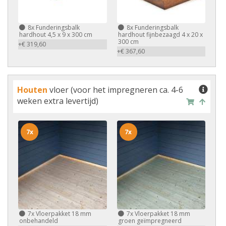
8x
Funderingsbalk
8x
Funderingsbalk
hardhout 4,5 x 9 x 300 cm
hardhout fijnbezaagd 4 x 20 x
300 cm
+€ 319,60
+€ 367,60
Houten
vloer (voor het impregneren ca. 4-6
weken extra levertijd)
7x
7x
7x
Vloerpakket 18 mm
7x
Vloerpakket 18 mm
onbehandeld
groen geïmpregneerd