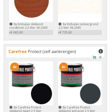
8x
Embalan dekkend
8x
Embalan isoleergrond
roodbruin 2,5 liter 38.2660
2,5 liter 38.2665
+€ 663,60
+€ 735,60
Carefree
Protect (zelf aanbrengen)
8x
8x
8x
Carefree Protect
8x
Carefree Protect
dekkend zwart 2,5 liter
dekkend antraciet 2,5 liter