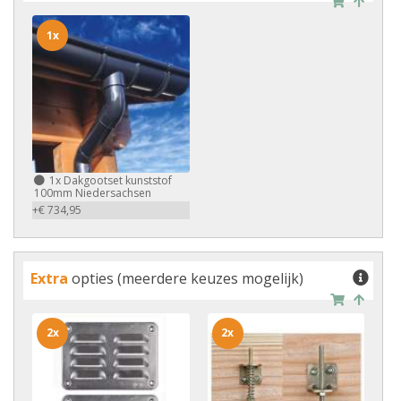
1x
1x
Dakgootset kunststof
100mm Niedersachsen
+€ 734,95
Extra
opties (meerdere keuzes mogelijk)
2x
2x