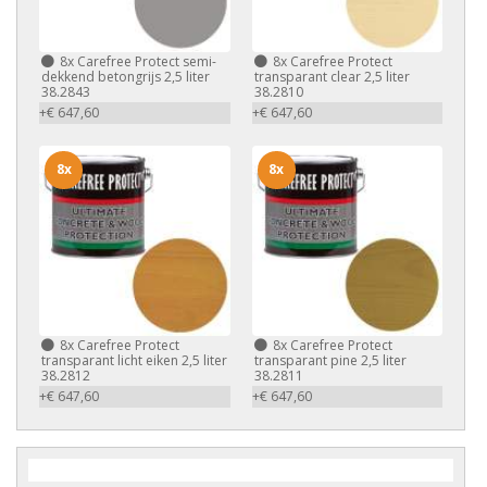
8x
Carefree Protect semi-
8x
Carefree Protect
dekkend betongrijs 2,5 liter
transparant clear 2,5 liter
38.2843
38.2810
+€ 647,60
+€ 647,60
8x
8x
8x
Carefree Protect
8x
Carefree Protect
transparant licht eiken 2,5 liter
transparant pine 2,5 liter
38.2812
38.2811
+€ 647,60
+€ 647,60