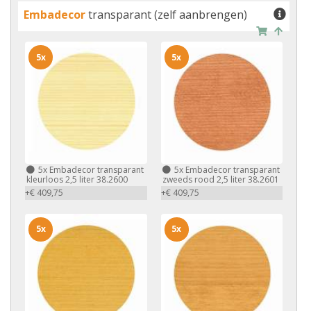
Embadecor
transparant (zelf aanbrengen)
5x
5x
5x
Embadecor transparant
5x
Embadecor transparant
kleurloos 2,5 liter 38.2600
zweeds rood 2,5 liter 38.2601
+€ 409,75
+€ 409,75
5x
5x