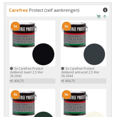
Carefree
Protect (zelf aanbrengen)
5x
5x
5x
Carefree Protect
5x
Carefree Protect
dekkend zwart 2,5 liter
dekkend antraciet 2,5 liter
38.2842
38.2844
+€ 404,75
+€ 404,75
5x
5x