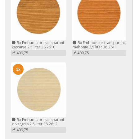
5x
Embadecor transparant
5x
Embadecor transparant
kastanje 2,5 liter 38.2610
mahonie 2,5 liter 38.2611
+€ 409,75
+€ 409,75
5x
5x
Embadecor transparant
zilvergrijs 2,5 liter 38.2612
+€ 409,75