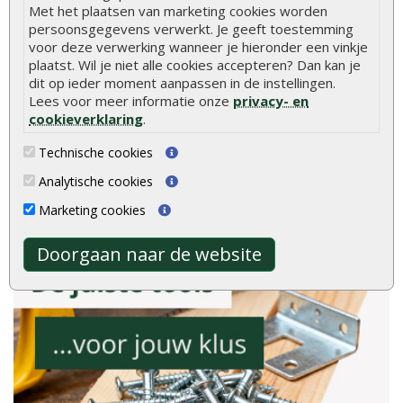
Met het plaatsen van marketing cookies worden
8.9
persoonsgegevens verwerkt. Je geeft toestemming
voor deze verwerking wanneer je hieronder een vinkje
plaatst. Wil je niet alle cookies accepteren? Dan kan je
dit op ieder moment aanpassen in de instellingen.
Lees voor meer informatie onze
privacy- en
cookieverklaring
.
gebaseerd op
2040
ervaringen
Technische cookies
Meer ervaringen op
klantervaringen.nl
Analytische cookies
Marketing cookies
Doorgaan naar de website