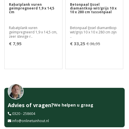
Rabatplank vuren
Betonpaal IJssel
geïmpregneerd 1,9 x 14,5
diamantkop wit/grijs 10 x
cm
10 x 280 cm tussenpaal
Rabatplank vuren
Betonpaal IJssel diamantkop
geïmpregneerd 1,9 x 14,5 cm,
wit/grijs 10 x 10 x 280 cm zijn
zeer stevige r..
..
€ 7,95
€ 33,25
€ 36,95
Advies of vragen?
We helpen u graag
0320 - 258604
info@onlinetuinhout.nl