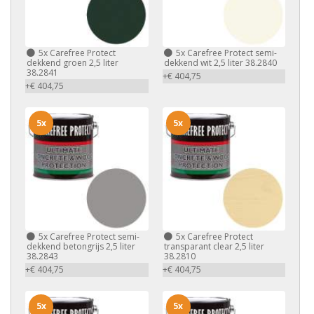
5x
Carefree Protect
5x
Carefree Protect semi-
dekkend groen 2,5 liter
dekkend wit 2,5 liter 38.2840
38.2841
+€ 404,75
+€ 404,75
5x
5x
5x
Carefree Protect semi-
5x
Carefree Protect
dekkend betongrijs 2,5 liter
transparant clear 2,5 liter
38.2843
38.2810
+€ 404,75
+€ 404,75
5x
5x