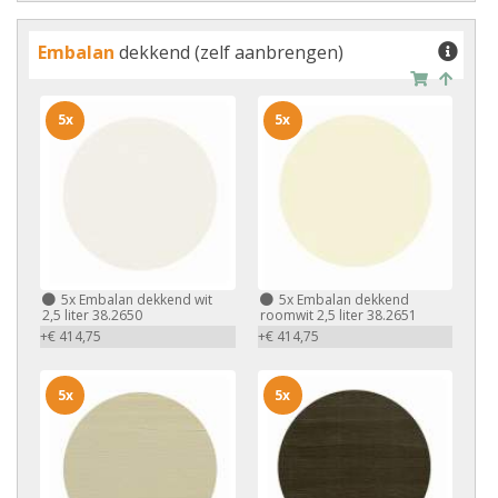
Embalan
dekkend (zelf aanbrengen)
5x
5x
5x
Embalan dekkend wit
5x
Embalan dekkend
2,5 liter 38.2650
roomwit 2,5 liter 38.2651
+€ 414,75
+€ 414,75
5x
5x