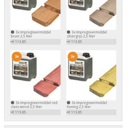
3x
Impregneermiddel
3x
Impregneermiddel
bruin 2,5 liter
zilvergrijs 2,5 liter
+€ 113,85
+€ 113,85
3x
3x
3x
Impregneermiddel red
3x
Impregneermiddel
class wood 2,5 liter
honing 2,5 liter
+€ 113,85
+€ 113,85