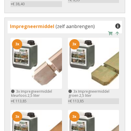
+€ 38,40
Impregneermiddel
(zelf aanbrengen)
3x
3x
3x
Impregneermiddel
3x
Impregneermiddel
kleurloos 2,5 liter
groen 2,5 liter
+€ 113,85
+€ 113,85
3x
3x