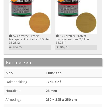
5x
Carefree Protect
5x
Carefree Protect
transparant licht eiken 2,5 liter
transparant pine 2,5 liter
38.2812
38.2811
+€ 404,75
+€ 404,75
Kenmerken
Merk
Tuindeco
Dakbedekking
Exclusief
Houtdikte
28 mm
Afmetingen
250 + 325 x 250 cm