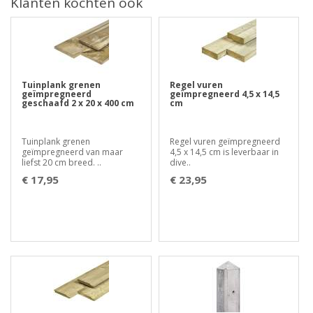
Klanten kochten ook
Tuinplank grenen
Regel vuren
geïmpregneerd
geïmpregneerd 4,5 x 14,5
geschaafd 2 x 20 x 400 cm
cm
Tuinplank grenen
Regel vuren geïmpregneerd
geïmpregneerd van maar
4,5 x 14,5 cm is leverbaar in
liefst 20 cm breed. ..
dive..
€ 17,95
€ 23,95