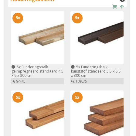
5x
5x
5x
Funderingsbalk
5x
Funderingsbalk
geïmpregneerd standaard 4,5
kunststof standaard 3,5 x 8,8
x 9 x 300 cm
x 300 cm
+€ 94,75
+€ 139,75
5x
5x