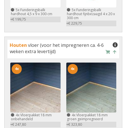
5x
Funderingsbalk
5x
Funderingsbalk
hardhout 4,5 x 9 x 300 cm
hardhout fijnbezaagd 4 x 20 x
300 cm
+€ 199,75
+€ 229,75
Houten
vloer (voor het impregneren ca. 4-6
weken extra levertijd)
4x
4x
4x
Vloerpakket 18 mm
4x
Vloerpakket 18 mm
onbehandeld
groen geïmpregneerd
+€ 247,80
+€ 323,80