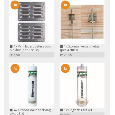
1x
1x
1x
Ventilatieroosters voor
1x
Stormankerset metaal
blokhut (per 2 stuks)
(per 4 stuks)
+€ 5,50
+€ 23,95
4x
1x
4x
Kit voor dakbedekking
1x
Beglazingskit wit
zwart 310 ml
+€ 9,55