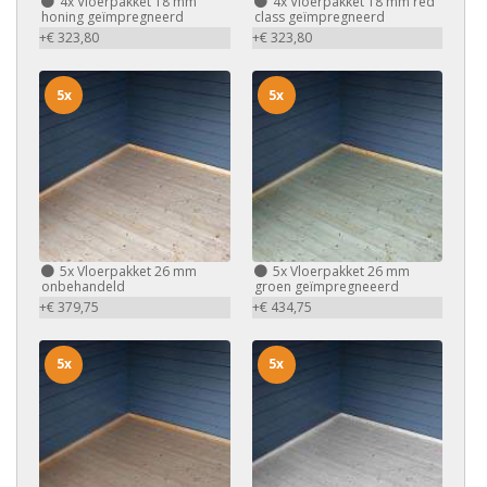
4x
Vloerpakket 18 mm
4x
Vloerpakket 18 mm red
honing geïmpregneerd
class geïmpregneerd
+€ 323,80
+€ 323,80
5x
5x
5x
Vloerpakket 26 mm
5x
Vloerpakket 26 mm
onbehandeld
groen geïmpregneeerd
+€ 379,75
+€ 434,75
5x
5x