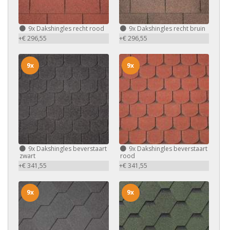
9x
Dakshingles recht rood
9x
Dakshingles recht bruin
+€ 296,55
+€ 296,55
9x
9x
9x
Dakshingles beverstaart
9x
Dakshingles beverstaart
zwart
rood
+€ 341,55
+€ 341,55
9x
9x