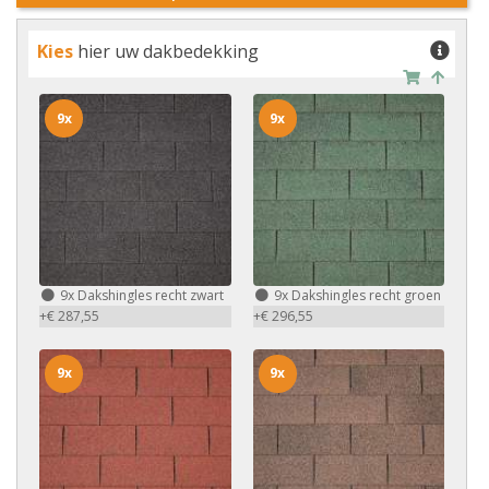
Kies
hier uw dakbedekking
9x
9x
9x
Dakshingles recht zwart
9x
Dakshingles recht groen
+€ 287,55
+€ 296,55
9x
9x