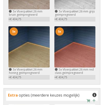
5x
Vloerpakket 26 mm
5x
Vloerpakket 26 mm grijs
bruin geïmpregneerd
geïmpregneerd
+€ 434,75
+€ 434,75
5x
5x
5x
Vloerpakket 26 mm
5x
Vloerpakket 26 mm red
honing geïmpregneerd
class geïmpregneerd
+€ 434,75
+€ 434,75
Extra
opties (meerdere keuzes mogelijk)