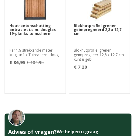
Hout-betonschutting
Blokhutprofiel grenen
antraciet i.c.m. douglas
geïmpregneerd 2,8 x 12,7
19-planks tuinscherm
cm
Per 1.9 strekkende meter
Blokhutprofiel grenen
krijgt u: 1 x Tuinscherm doug..
geïmpregneerd 2,8 x 12,7 cm
kunt u geb..
€ 86,95
€ 104,95
€ 7,20
Advies of vragen?
We helpen u graag