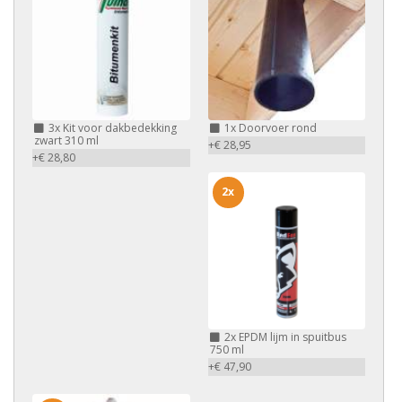
3x
Kit voor dakbedekking
1x
Doorvoer rond
zwart 310 ml
+€ 28,95
+€ 28,80
2x
2x
EPDM lijm in spuitbus
750 ml
+€ 47,90