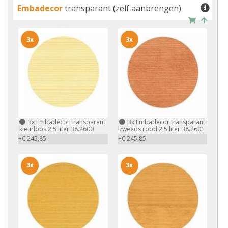
Embadecor
transparant (zelf aanbrengen)
3x
3x
3x
Embadecor transparant
3x
Embadecor transparant
kleurloos 2,5 liter 38.2600
zweeds rood 2,5 liter 38.2601
+€ 245,85
+€ 245,85
3x
3x