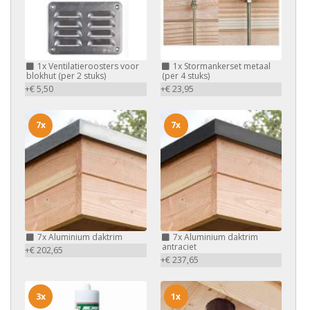
1x
Ventilatieroosters voor
1x
Stormankerset metaal
blokhut (per 2 stuks)
(per 4 stuks)
+€ 5,50
+€ 23,95
7x
7x
7x
Aluminium daktrim
7x
Aluminium daktrim
antraciet
+€ 202,65
+€ 237,65
3x
1x