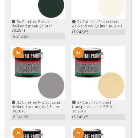
3x
Carefree Protect
3x
Carefree Protect semi-
dekkend groen 2,5 liter
dekkend wit 2,5 liter 38.2840
38.2841
+€ 242,85
+€ 242,85
3x
3x
3x
Carefree Protect semi-
3x
Carefree Protect
dekkend betongrijs 2,5 liter
transparant clear 2,5 liter
38.2843
38.2810
+€ 242,85
+€ 242,85
3x
3x