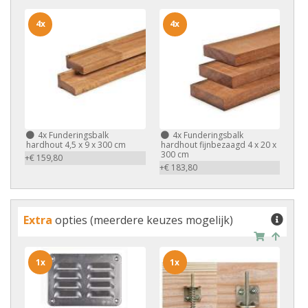
4x
4x
4x
Funderingsbalk
4x
Funderingsbalk
hardhout 4,5 x 9 x 300 cm
hardhout fijnbezaagd 4 x 20 x
300 cm
+€ 159,80
+€ 183,80
Extra
opties (meerdere keuzes mogelijk)
1x
1x