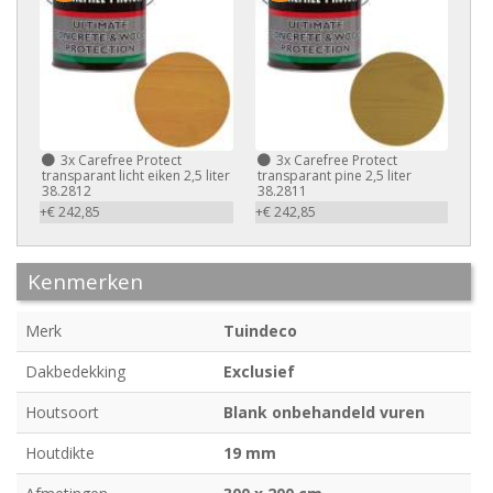
3x
Carefree Protect
3x
Carefree Protect
transparant licht eiken 2,5 liter
transparant pine 2,5 liter
38.2812
38.2811
+€ 242,85
+€ 242,85
Kenmerken
Merk
Tuindeco
Dakbedekking
Exclusief
Houtsoort
Blank onbehandeld vuren
Houtdikte
19 mm