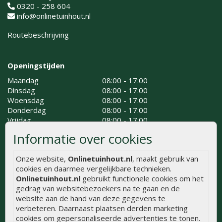
0320 - 258 604
info@onlinetuinhout.nl
Routebeschrijving
Openingstijden
Maandag
08:00 - 17:00
Dinsdag
08:00 - 17:00
Woensdag
08:00 - 17:00
Donderdag
08:00 - 17:00
Vrijdag
08:00 - 17:00
Zaterdag
08.00 - 15.00
Informatie over cookies
Zondag
Gesloten
Onze website,
Onlinetuinhout.nl
, maakt gebruik van
cookies en daarmee vergelijkbare technieken.
Onlinetuinhout.nl
gebruikt functionele cookies om het
gedrag van websitebezoekers na te gaan en de
website aan de hand van deze gegevens te
verbeteren. Daarnaast plaatsen derden marketing
cookies om gepersonaliseerde advertenties te tonen.