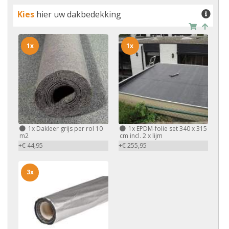
Kies
hier uw dakbedekking
1x
1x
1x
Dakleer grijs per rol 10
1x
EPDM-folie set 340 x 315
m2
cm incl. 2 x lijm
+€ 44,95
+€ 255,95
3x