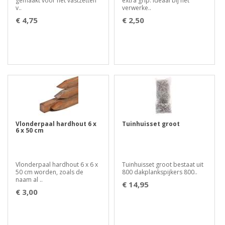
gemaakt voor het vastzetten
extra grip. Ideaal bij het
v..
verwerke..
€ 4,75
€ 2,50
Vlonderpaal hardhout 6 x
Tuinhuisset groot
6 x 50 cm
Vlonderpaal hardhout 6 x 6 x
Tuinhuisset groot bestaat uit
50 cm worden, zoals de
800 dakplankspijkers 800..
naam al ..
€ 14,95
€ 3,00