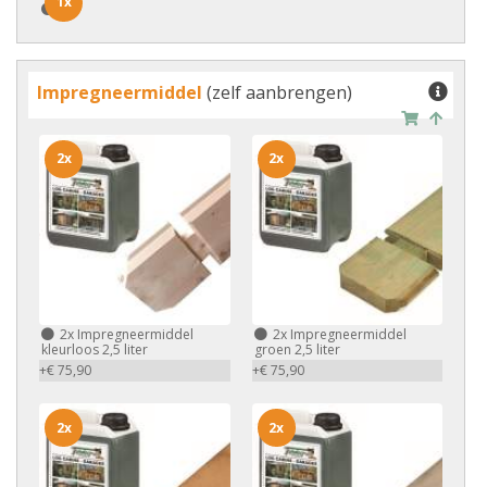
1x
1x
Impregneermiddel
(zelf aanbrengen)
2x
2x
2x
Impregneermiddel
2x
Impregneermiddel
kleurloos 2,5 liter
groen 2,5 liter
+€ 75,90
+€ 75,90
2x
2x