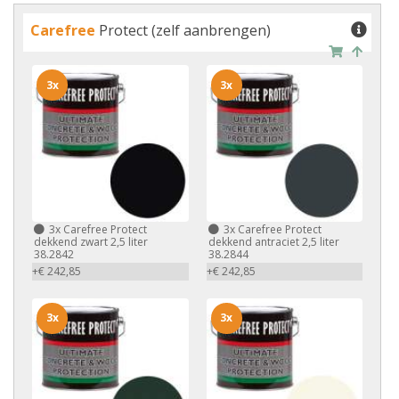
Carefree
Protect (zelf aanbrengen)
3x
3x
3x
Carefree Protect
3x
Carefree Protect
dekkend zwart 2,5 liter
dekkend antraciet 2,5 liter
38.2842
38.2844
+€ 242,85
+€ 242,85
3x
3x