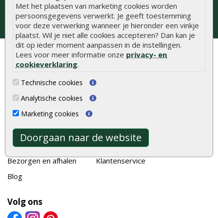
Met het plaatsen van marketing cookies worden
persoonsgegevens verwerkt. Je geeft toestemming
voor deze verwerking wanneer je hieronder een vinkje
plaatst. Wil je niet alle cookies accepteren? Dan kan je
dit op ieder moment aanpassen in de instellingen.
Lees voor meer informatie onze
privacy- en
cookieverklaring
.
Klantenservice
Technische cookies
Contact
Zakelijk bestellen
Analytische cookies
Over Onlinetuinhout.nl
Retourzendingen
Marketing cookies
Showroom
Klachtenprocedure
Vacatures
Algemene voorwaarden
Doorgaan naar de website
Bestellen en betalen
Klantbeoordelingen
Bezorgen en afhalen
Klantenservice
Blog
Volg ons