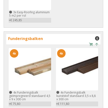
3x
Easy-Roofing aluminium
5 m2 per rol
+€ 245,85
Funderingsbalken
4x
4x
4x
Funderingsbalk
4x
Funderingsbalk
geïmpregneerd standaard 4,5
kunststof standaard 3,5 x 8,8
x 9 x 300 cm
x 300 cm
+€ 75,80
+€ 111,80