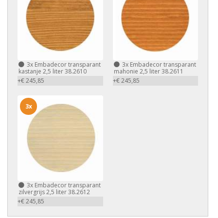
3x
Embadecor transparant
3x
Embadecor transparant
kastanje 2,5 liter 38.2610
mahonie 2,5 liter 38.2611
+€ 245,85
+€ 245,85
3x
3x
Embadecor transparant
zilvergrijs 2,5 liter 38.2612
+€ 245,85