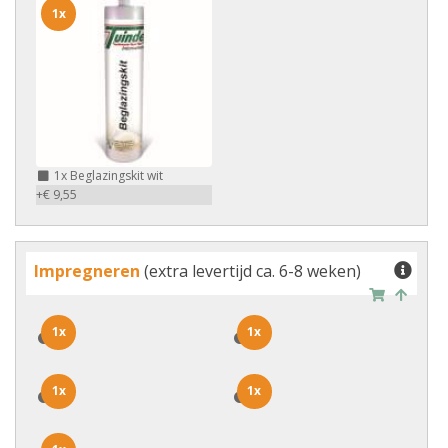
1x
1x
Beglazingskit wit
+€ 9,55
Impregneren
(extra levertijd ca. 6-8 weken)
1x
1x
1x
1x
1x
1x
1x
1x