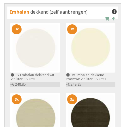
Embalan
dekkend (zelf aanbrengen)
3x
3x
3x
Embalan dekkend wit
3x
Embalan dekkend
2,5 liter 38.2650
roomwit 2,5 liter 38.2651
+€ 248,85
+€ 248,85
3x
3x