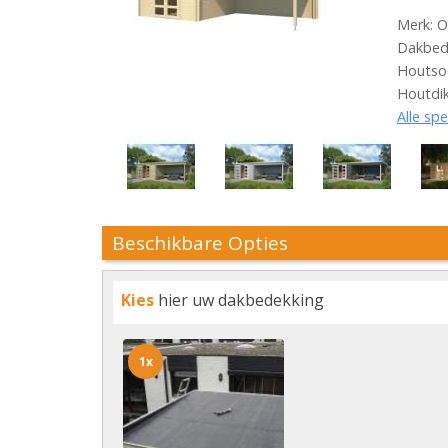
Merk: O
Dakbede
Houtso
Houtdi
Alle spe
Beschikbare Opties
Kies
hier uw dakbedekking
1x