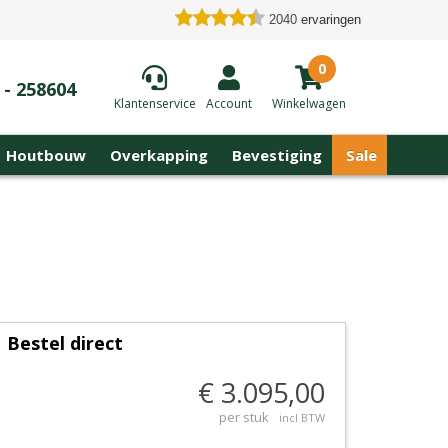
2040
ervaringen
0
 - 258604
Klantenservice
Account
Winkelwagen
Houtbouw
Overkapping
Bevestiging
Sale
Bestel direct
€ 3.095,00
per stuk
incl BTW