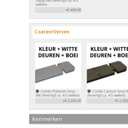
olijfgroen (levertijd ca. 4-5
weken)
+€ 400,00
Coaten/Verven
Combi Platinum Grey-
Combi Carbon Grey-W
Wit (levertijd ca. 4-5 weken)
(levertijd ca. 4-5 weken)
+€ 2.200,00
+€ 2.200
Kenmerken