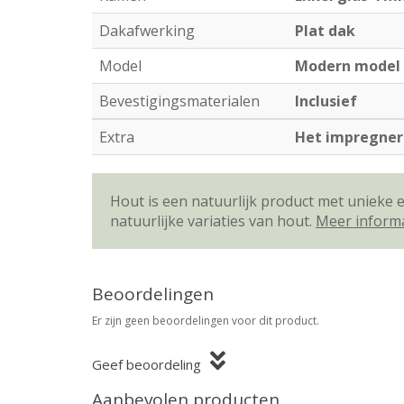
Dakafwerking
Plat dak
Model
Modern model
Bevestigingsmaterialen
Inclusief
Extra
Het impregnere
Hout is een natuurlijk product met unieke
natuurlijke variaties van hout.
Meer inform
Beoordelingen
Er zijn geen beoordelingen voor dit product.
Geef beoordeling
Aanbevolen producten