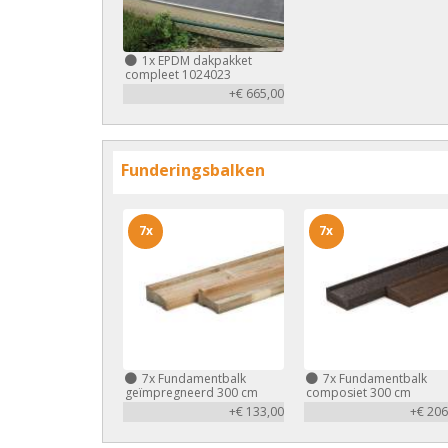
1x
EPDM dakpakket
compleet 1024023
+€ 665,00
Funderingsbalken
7x
7x
7x
Fundamentbalk
7x
Fundamentbalk
geïmpregneerd 300 cm
composiet 300 cm
+€ 133,00
+€ 206