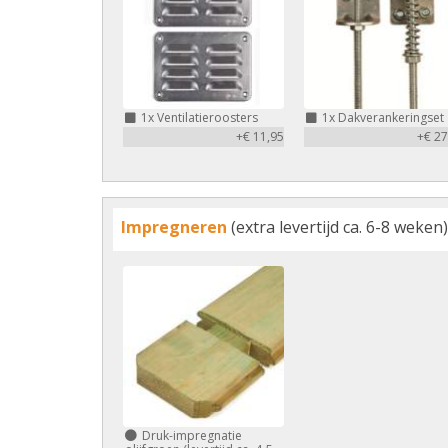
1x
Ventilatieroosters
1x
Dakverankeringset
+€ 11,95
+€ 27
Impregneren
(extra levertijd ca. 6-8 weken)
Druk-impregnatie