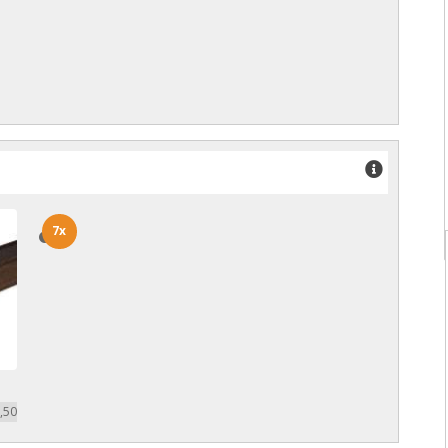
7x
7x
,50