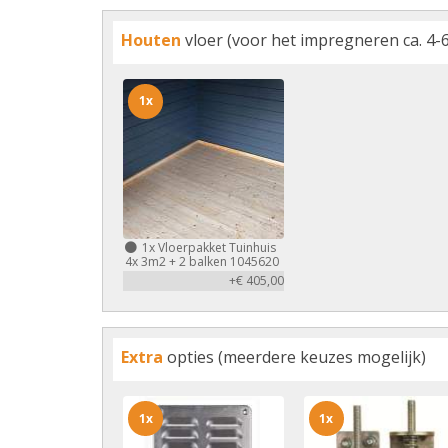
Houten
vloer (voor het impregneren ca. 4-6
1x
1x
Vloerpakket Tuinhuis
4x 3m2 + 2 balken 1045620
+€ 405,00
Extra
opties (meerdere keuzes mogelijk)
1x
1x