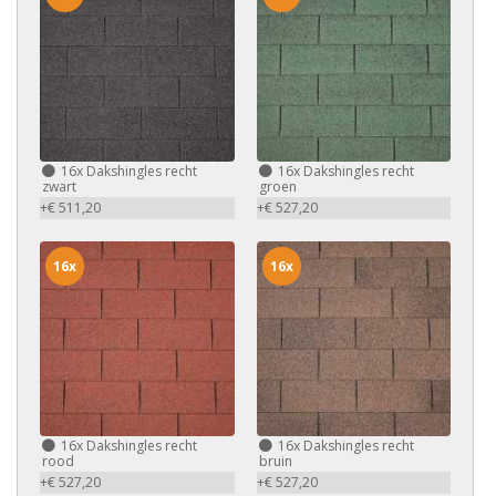
16x
Dakshingles recht
16x
Dakshingles recht
zwart
groen
+€ 511,20
+€ 527,20
16x
16x
16x
Dakshingles recht
16x
Dakshingles recht
rood
bruin
+€ 527,20
+€ 527,20