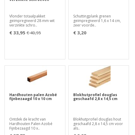
Vlonder totaalpakket
Schuttingplank grenen
geïmpregneerd 28 mm wit
geïmpregneerd 1,6 x 14 cm,
verzinkte schro..
zeer voorde..
€ 33,95
€ 3,20
€ 40,95
Hardhouten palen Azobé
Blokhutprofiel douglas
fijnbezaagd 10 x 10 cm
geschaafd 2,8 x 14,5 cm
Ontdek de kracht van
Blokhutprofiel douglas hout
Hardhouten Palen Azobé
geschaafd 2,8 x 14,5 cm voor
Fijnbezaagd 10 x..
als..