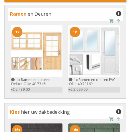
Ramen
en Deuren
1x
1x
1x
Ramen en deuren
1x
Ramen en deuren PVC
Deluxe Ollie 40.7316l
Ollie 40.7316P
+€ 2.439,00
+€ 2.699,00
Kies
hier uw dakbedekking
16x
16x