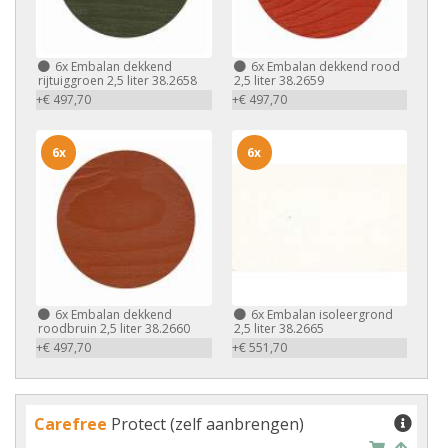
6x
Embalan dekkend
6x
Embalan dekkend rood
rijtuiggroen 2,5 liter 38.2658
2,5 liter 38.2659
+€ 497,70
+€ 497,70
6x
6x
6x
Embalan dekkend
6x
Embalan isoleergrond
roodbruin 2,5 liter 38.2660
2,5 liter 38.2665
+€ 497,70
+€ 551,70
Carefree
Protect (zelf aanbrengen)