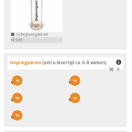
1x
Beglazingskit wit
+€ 9,55
Impregneren
(extra levertijd ca. 6-8 weken)
1x
1x
1x
1x
1x
1x
1x
1x
1x
1x