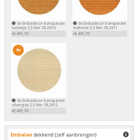
6x
Embadecor transparant
6x
Embadecor transparant
kastanje 2,5 liter 38.2610
mahonie 2,5 liter 38.2611
+€ 491,70
+€ 491,70
6x
6x
Embadecor transparant
zilvergrijs 2,5 liter 38.2612
+€ 491,70
Embalan
dekkend (zelf aanbrengen)