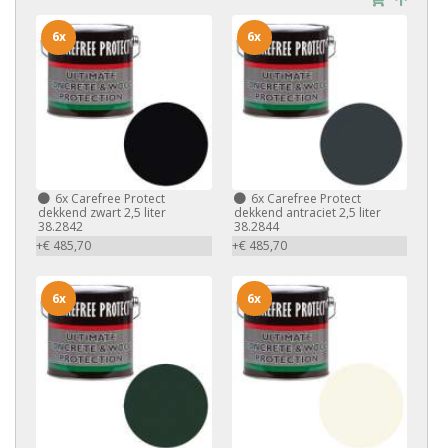
6x
6x
6x
Carefree Protect
6x
Carefree Protect
dekkend zwart 2,5 liter
dekkend antraciet 2,5 liter
38.2842
38.2844
+€ 485,70
+€ 485,70
6x
6x