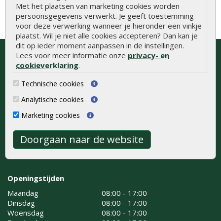
Met het plaatsen van marketing cookies worden
persoonsgegevens verwerkt. Je geeft toestemming
voor deze verwerking wanneer je hieronder een vinkje
plaatst. Wil je niet alle cookies accepteren? Dan kan je
dit op ieder moment aanpassen in de instellingen.
Bezoek onze showroom of neem
Lees voor meer informatie onze
privacy- en
contact op voor gratis advies
cookieverklaring
.
Technische cookies
Onlinetuinhout.nl
Kaapstanderweg 41
Analytische cookies
8243 RB Lelystad
Marketing cookies
0320 - 258 604
info@onlinetuinhout.nl
Doorgaan naar de website
Routebeschrijving
Openingstijden
Maandag
08:00 - 17:00
Dinsdag
08:00 - 17:00
Woensdag
08:00 - 17:00