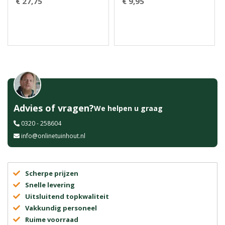
€ 27,75
€ 9,95
Advies of vragen?
We helpen u graag
0320 - 258604
info@onlinetuinhout.nl
Scherpe prijzen
Snelle levering
Uitsluitend topkwaliteit
Vakkundig personeel
Ruime voorraad