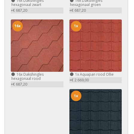
16x
Dakshingles
16x
Dakshingles
hexagonaal zwart
hexagonaal groen
+€ 687,20
+€ 687,20
16x
1x
16x
Dakshingles
1x
Aquapan rood Ollie
hexagonaal rood
+€ 2.669,00
+€ 687,20
1x