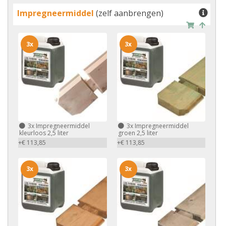
Impregneermiddel
(zelf aanbrengen)
3x
3x
3x
Impregneermiddel
3x
Impregneermiddel
kleurloos 2,5 liter
groen 2,5 liter
+€ 113,85
+€ 113,85
3x
3x