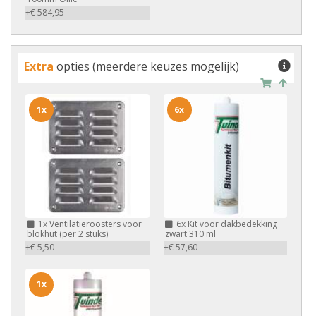
+€ 584,95
Extra
opties (meerdere keuzes mogelijk)
1x
6x
1x
Ventilatieroosters voor
6x
Kit voor dakbedekking
blokhut (per 2 stuks)
zwart 310 ml
+€ 5,50
+€ 57,60
1x