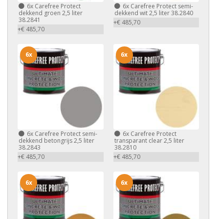
6x
Carefree Protect
6x
Carefree Protect semi-
dekkend groen 2,5 liter
dekkend wit 2,5 liter 38.2840
38.2841
+€ 485,70
+€ 485,70
6x
6x
6x
Carefree Protect semi-
6x
Carefree Protect
dekkend betongrijs 2,5 liter
transparant clear 2,5 liter
38.2843
38.2810
+€ 485,70
+€ 485,70
6x
6x