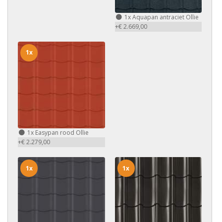
1x
Aquapan antraciet Ollie
+€ 2.669,00
1x
1x
Easypan rood Ollie
+€ 2.279,00
1x
1x