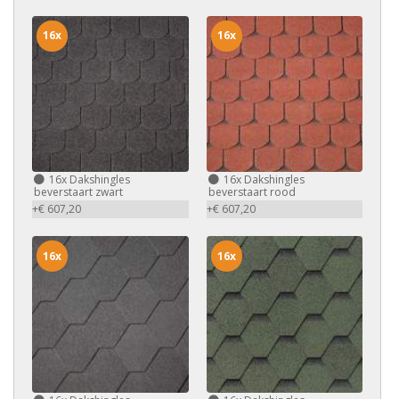
16x
16x
16x
Dakshingles
16x
Dakshingles
beverstaart zwart
beverstaart rood
+€ 607,20
+€ 607,20
16x
16x