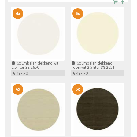
6x
6x
6x
Embalan dekkend wit
6x
Embalan dekkend
2,5 liter 38.2650
roomwit 2,5 liter 38.2651
+€ 497,70
+€ 497,70
6x
6x