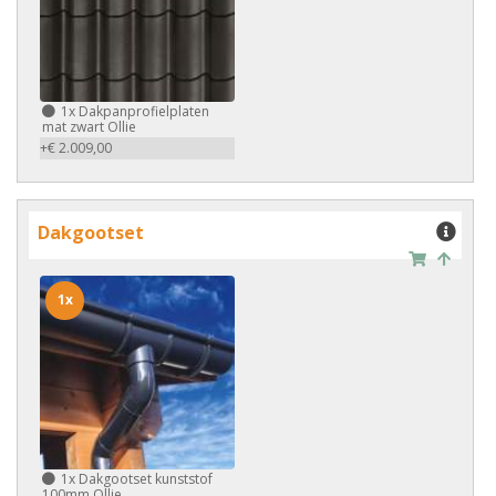
1x
Dakpanprofielplaten
mat zwart Ollie
+€ 2.009,00
Dakgootset
1x
1x
Dakgootset kunststof
100mm Ollie