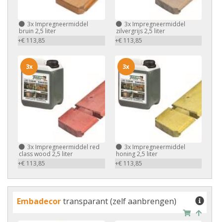
3x
Impregneermiddel
3x
Impregneermiddel
bruin 2,5 liter
zilvergrijs 2,5 liter
+€ 113,85
+€ 113,85
3x
3x
3x
Impregneermiddel red
3x
Impregneermiddel
class wood 2,5 liter
honing 2,5 liter
+€ 113,85
+€ 113,85
Embadecor
transparant (zelf aanbrengen)