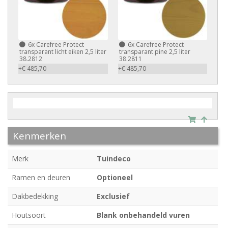
6x
Carefree Protect
6x
Carefree Protect
transparant licht eiken 2,5 liter
transparant pine 2,5 liter
38.2812
38.2811
+€ 485,70
+€ 485,70
Kenmerken
Merk
Tuindeco
Ramen en deuren
Optioneel
Dakbedekking
Exclusief
Houtsoort
Blank onbehandeld vuren