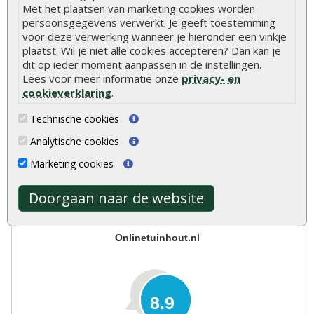
Scherpe prijzen
Met het plaatsen van marketing cookies worden
Snelle levering
persoonsgegevens verwerkt. Je geeft toestemming
Uitsluitend topkwaliteit
voor deze verwerking wanneer je hieronder een vinkje
plaatst. Wil je niet alle cookies accepteren? Dan kan je
Vakkundig personeel
dit op ieder moment aanpassen in de instellingen.
Ruime voorraad
Lees voor meer informatie onze
privacy- en
24/7 online bestellen
cookieverklaring
.
Meer dan 40 jaar ervaring
Centraal gelegen showroom
Technische cookies
Analytische cookies
Marketing cookies
Doorgaan naar de website
Onlinetuinhout.nl
8.9