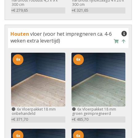
hardhout robuust 4,5 x 9 x
hardhout fijnbezaagd 4 x 20 x
300 cm
300 cm
+€ 279,65
+€ 321,65
Houten
vloer (voor het impregneren ca. 4-6
weken extra levertijd)
6x
6x
6x
Vloerpakket 18 mm
6x
Vloerpakket 18 mm
onbehandeld
groen geïmpregneerd
+€ 371,70
+€ 485,70
6x
6x