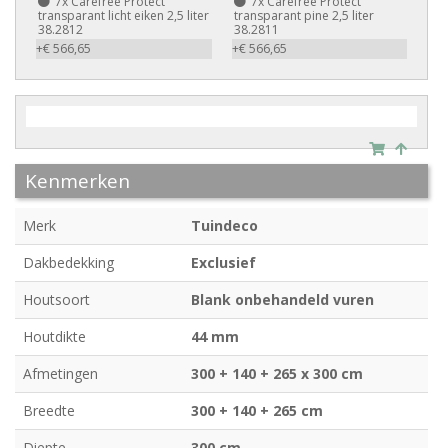
7x
Carefree Protect
7x
Carefree Protect
transparant licht eiken 2,5 liter
transparant pine 2,5 liter
38.2812
38.2811
+€ 566,65
+€ 566,65
Kenmerken
Merk
Tuindeco
Dakbedekking
Exclusief
Houtsoort
Blank onbehandeld vuren
Houtdikte
44 mm
Afmetingen
300 + 140 + 265 x 300 cm
Breedte
300 + 140 + 265 cm
Diepte
300 cm