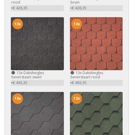
rood
bruin
+€ 428,35
+€ 428,35
13x
13x
13x
Dakshingles
13x
Dakshingles
beverstaart zwart
beverstaart rood
+€ 493,35
+€ 493,35
13x
13x