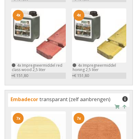
4x
4x
4x
Impregneermiddel red
4x
Impregneermiddel
class wood 2,5 liter
honing 2,5 liter
+€ 151,80
+€ 151,80
Embadecor
transparant (zelf aanbrengen)
7x
7x