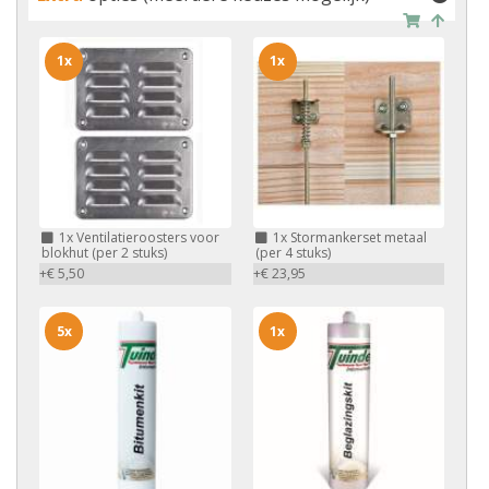
1x
1x
1x
Ventilatieroosters voor
1x
Stormankerset metaal
blokhut (per 2 stuks)
(per 4 stuks)
+€ 5,50
+€ 23,95
5x
1x