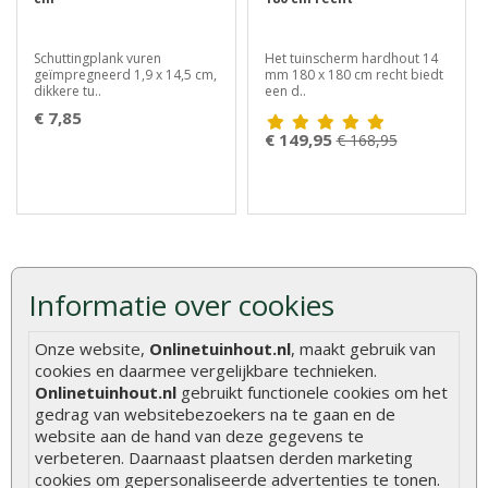
Schuttingplank vuren
Het tuinscherm hardhout 14
geïmpregneerd 1,9 x 14,5 cm,
mm 180 x 180 cm recht biedt
dikkere tu..
een d..
€ 7,85
€ 149,95
€ 168,95
Informatie over cookies
Advies of vragen?
Onze website,
Onlinetuinhout.nl
, maakt gebruik van
We helpen u graag
cookies en daarmee vergelijkbare technieken.
0320 - 258604
Onlinetuinhout.nl
gebruikt functionele cookies om het
info@onlinetuinhout.nl
gedrag van websitebezoekers na te gaan en de
website aan de hand van deze gegevens te
verbeteren. Daarnaast plaatsen derden marketing
cookies om gepersonaliseerde advertenties te tonen.