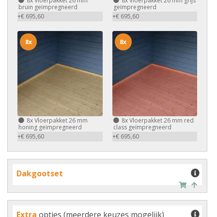
8x
Vloerpakket 26 mm
8x
Vloerpakket 26 mm grijs
bruin geïmpregneerd
geïmpregneerd
+€ 695,60
+€ 695,60
8x
8x
8x
Vloerpakket 26 mm
8x
Vloerpakket 26 mm red
honing geïmpregneerd
class geïmpregneerd
+€ 695,60
+€ 695,60
Dakgootset
Extra
opties (meerdere keuzes mogelijk)