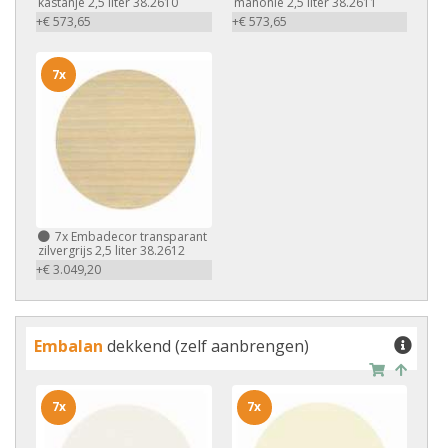
kastanje 2,5 liter 38.2610
mahonie 2,5 liter 38.2611
+€ 573,65
+€ 573,65
7x
7x
Embadecor transparant
zilvergrijs 2,5 liter 38.2612
+€ 3.049,20
Embalan
dekkend (zelf aanbrengen)
7x
7x