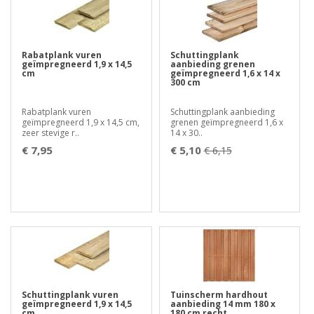
Rabatplank vuren
Schuttingplank
geïmpregneerd 1,9 x 14,5
aanbieding grenen
cm
geïmpregneerd 1,6 x 14 x
300 cm
Rabatplank vuren
Schuttingplank aanbieding
geïmpregneerd 1,9 x 14,5 cm,
grenen geïmpregneerd 1,6 x
zeer stevige r..
14 x 30..
€ 7,95
€ 5,10
€ 6,15
Schuttingplank vuren
Tuinscherm hardhout
geïmpregneerd 1,9 x 14,5
aanbieding 14 mm 180 x
cm
180 cm recht