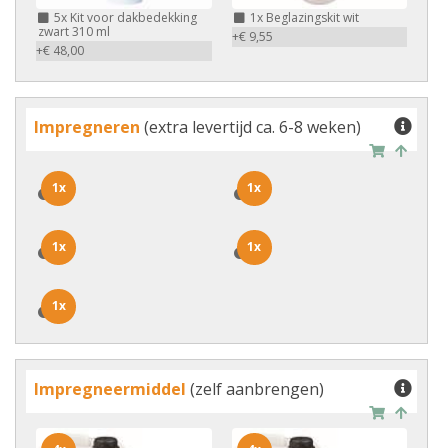
5x
Kit voor dakbedekking
1x
Beglazingskit wit
zwart 310 ml
+€ 9,55
+€ 48,00
Impregneren
(extra levertijd ca. 6-8 weken)
1x
1x
1x
1x
1x
1x
1x
1x
1x
1x
Impregneermiddel
(zelf aanbrengen)