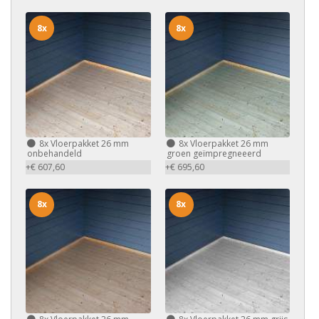
8x
8x
8x
Vloerpakket 26 mm
8x
Vloerpakket 26 mm
onbehandeld
groen geïmpregneeerd
+€ 607,60
+€ 695,60
8x
8x