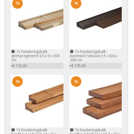
7x
7x
7x
Funderingsbalk
7x
Funderingsbalk
geïmpregneerd 4,5 x 9 x 300
kunststof robuust 3,5 x 8,8 x
cm
300 cm
+€ 132,65
+€ 195,65
7x
7x
7x
Funderingsbalk
7x
Funderingsbalk