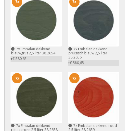
7x
7x
7x
Embalan dekkend
7x
Embalan dekkend
blauwgrijs 2,5 liter 38.2654
pruisisch blauw 2,5 liter
38.2656
+€ 580,65
+€ 580,65
7x
7x
7x
Embalan dekkend
7x
Embalan dekkend rood
rijtuiggroen 2,5 liter 38.2658
2,5 liter 38.2659