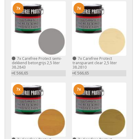
7x
7x
7x
Carefree Protect semi-
7x
Carefree Protect
dekkend betongrijs 2,5 liter
transparant clear 2,5 liter
38.2843
38.2810
+€ 566,65
+€ 566,65
7x
7x