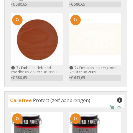
+€ 580,65
+€ 580,65
7x
7x
7x
Embalan dekkend
7x
Embalan isoleergrond
roodbruin 2,5 liter 38.2660
2,5 liter 38.2665
+€ 580,65
+€ 643,65
Carefree
Protect (zelf aanbrengen)
7x
7x