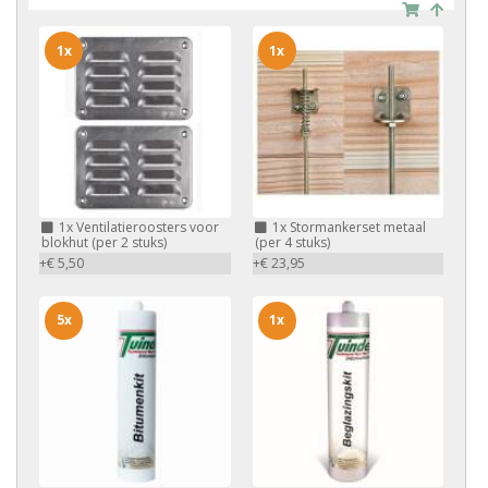
1x
1x
1x
Ventilatieroosters voor
1x
Stormankerset metaal
blokhut (per 2 stuks)
(per 4 stuks)
+€ 5,50
+€ 23,95
5x
1x