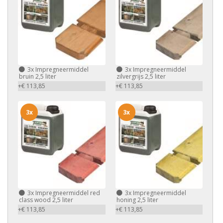
3x
Impregneermiddel
3x
Impregneermiddel
bruin 2,5 liter
zilvergrijs 2,5 liter
+€ 113,85
+€ 113,85
3x
3x
3x
Impregneermiddel red
3x
Impregneermiddel
class wood 2,5 liter
honing 2,5 liter
+€ 113,85
+€ 113,85