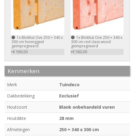
1x
Blokhut Ove 250 + 340 x
1x
Blokhut Ove 250 + 340 x
300 cm honinggeel
300 cm red class wood
geïmpregneerd
geïmpregneerd
+€ 580,00
+€ 580,00
Kenmerken
Merk
Tuindeco
Dakbedekking
Exclusief
Houtsoort
Blank onbehandeld vuren
Houtdikte
28 mm
Afmetingen
250 + 340 x 300 cm