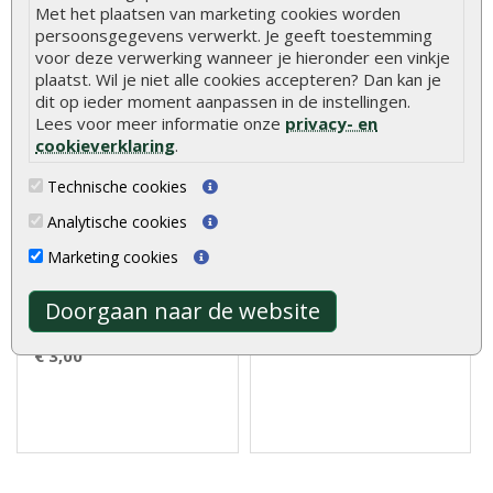
Met het plaatsen van marketing cookies worden
persoonsgegevens verwerkt. Je geeft toestemming
voor deze verwerking wanneer je hieronder een vinkje
plaatst. Wil je niet alle cookies accepteren? Dan kan je
dit op ieder moment aanpassen in de instellingen.
Lees voor meer informatie onze
privacy- en
cookieverklaring
.
Technische cookies
Vlonderpaal hardhout 6 x
Tuinhuisset klein
Analytische cookies
6 x 50 cm
Marketing cookies
Vlonderpaal hardhout 6 x 6 x
Tuinhuisset klein bestaat uit
Doorgaan naar de website
50 cm worden, zoals de
800 dakplankspijkers 2..
naam al ..
€ 10,95
€ 3,00