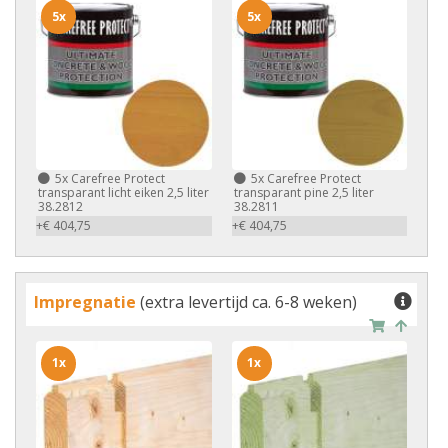
5x
5x
5x
Carefree Protect
5x
Carefree Protect
transparant licht eiken 2,5 liter
transparant pine 2,5 liter
38.2812
38.2811
+€ 404,75
+€ 404,75
Impregnatie
(extra levertijd ca. 6-8 weken)
1x
1x