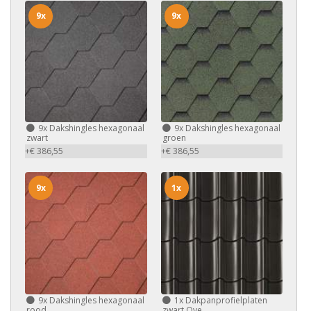
9x
9x
9x
Dakshingles hexagonaal
9x
Dakshingles hexagonaal
zwart
groen
+€ 386,55
+€ 386,55
9x
1x
9x
Dakshingles hexagonaal
1x
Dakpanprofielplaten
rood
zwart Ove