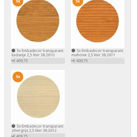
5x
5x
5x
Embadecor transparant
5x
Embadecor transparant
kastanje 2,5 liter 38.2610
mahonie 2,5 liter 38.2611
+€ 409,75
+€ 409,75
5x
5x
Embadecor transparant
zilvergrijs 2,5 liter 38.2612
+€ 409,75