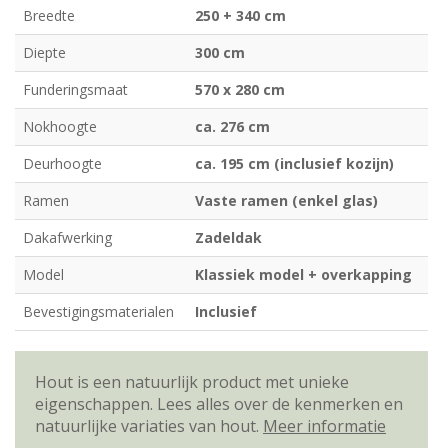
Breedte
250 + 340 cm
Diepte
300 cm
Funderingsmaat
570 x 280 cm
Nokhoogte
ca. 276 cm
Deurhoogte
ca. 195 cm (inclusief kozijn)
Ramen
Vaste ramen (enkel glas)
Dakafwerking
Zadeldak
Model
Klassiek model + overkapping
Bevestigingsmaterialen
Inclusief
Hout is een natuurlijk product met unieke
eigenschappen. Lees alles over de kenmerken en
natuurlijke variaties van hout.
Meer informatie