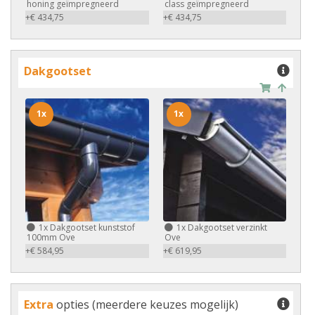
honing geïmpregneerd
class geïmpregneerd
+€ 434,75
+€ 434,75
Dakgootset
1x
1x
1x
Dakgootset kunststof
1x
Dakgootset verzinkt
100mm Ove
Ove
+€ 584,95
+€ 619,95
Extra
opties (meerdere keuzes mogelijk)