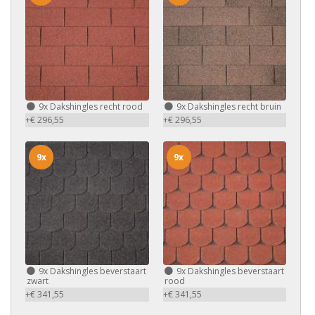
9x
Dakshingles recht rood
9x
Dakshingles recht bruin
+€ 296,55
+€ 296,55
9x
9x
9x
Dakshingles beverstaart
9x
Dakshingles beverstaart
zwart
rood
+€ 341,55
+€ 341,55