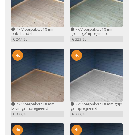
4x
Vloerpakket 18 mm
4x
Vloerpakket 18 mm
onbehandeld
groen geïmpregneerd
+€ 247,80
+€ 323,80
4x
4x
4x
Vloerpakket 18 mm
4x
Vloerpakket 18 mm grijs
bruin geïmpregneerd
geïmpregneerd
+€ 323,80
+€ 323,80
4x
4x