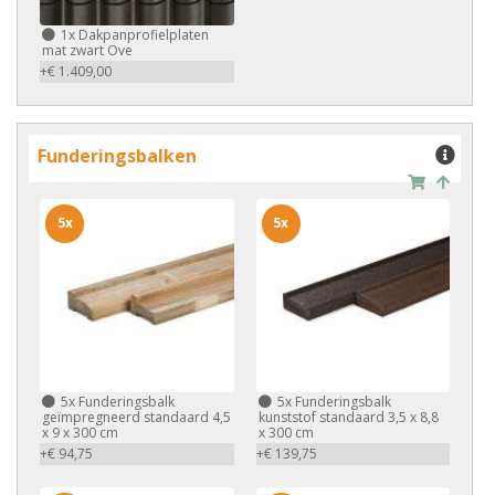
1x
Dakpanprofielplaten
mat zwart Ove
+€ 1.409,00
Funderingsbalken
5x
5x
5x
Funderingsbalk
5x
Funderingsbalk
geïmpregneerd standaard 4,5
kunststof standaard 3,5 x 8,8
x 9 x 300 cm
x 300 cm
+€ 94,75
+€ 139,75