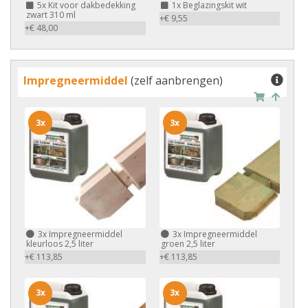
5x
Kit voor dakbedekking
1x
Beglazingskit wit
zwart 310 ml
+€ 9,55
+€ 48,00
Impregneermiddel
(zelf aanbrengen)
3x
3x
3x
Impregneermiddel
3x
Impregneermiddel
kleurloos 2,5 liter
groen 2,5 liter
+€ 113,85
+€ 113,85
3x
3x