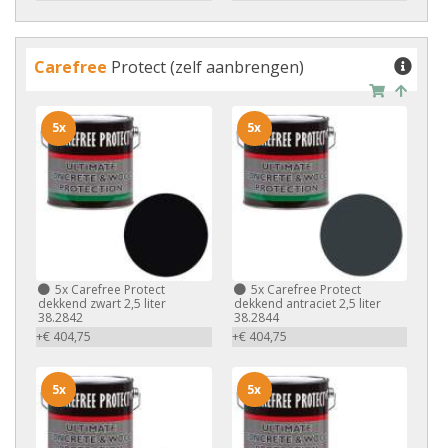
Carefree
Protect (zelf aanbrengen)
5x
5x
5x
Carefree Protect
5x
Carefree Protect
dekkend zwart 2,5 liter
dekkend antraciet 2,5 liter
38.2842
38.2844
+€ 404,75
+€ 404,75
5x
5x