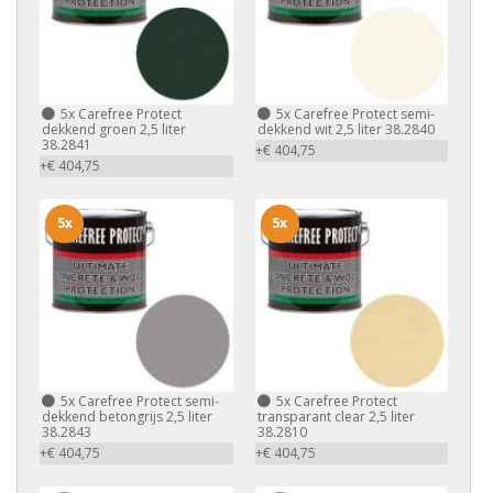
5x
Carefree Protect
5x
Carefree Protect semi-
dekkend groen 2,5 liter
dekkend wit 2,5 liter 38.2840
38.2841
+€ 404,75
+€ 404,75
5x
5x
5x
Carefree Protect semi-
5x
Carefree Protect
dekkend betongrijs 2,5 liter
transparant clear 2,5 liter
38.2843
38.2810
+€ 404,75
+€ 404,75