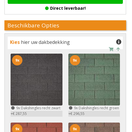
Direct leverbaar!
Beschikbare Opties
Kies
hier uw dakbedekking
9x
9x
9x
Dakshingles recht zwart
9x
Dakshingles recht groen
+€ 287,55
+€ 296,55
9x
9x