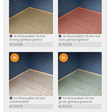
4x
Vloerpakket 18 mm
4x
Vloerpakket 18 mm red
honing geïmpregneerd
class geïmpregneerd
+€ 323,80
+€ 323,80
5x
5x
5x
Vloerpakket 26 mm
5x
Vloerpakket 26 mm
onbehandeld
groen geïmpregneeerd
+€ 379,75
+€ 434,75