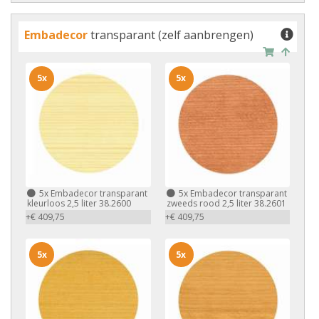
Embadecor
transparant (zelf aanbrengen)
5x
5x
5x
Embadecor transparant
5x
Embadecor transparant
kleurloos 2,5 liter 38.2600
zweeds rood 2,5 liter 38.2601
+€ 409,75
+€ 409,75
5x
5x