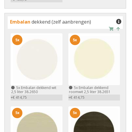
Embalan
dekkend (zelf aanbrengen)
5x
5x
5x
Embalan dekkend wit
5x
Embalan dekkend
2,5 liter 38.2650
roomwit 2,5 liter 38.2651
+€ 414,75
+€ 414,75
5x
5x