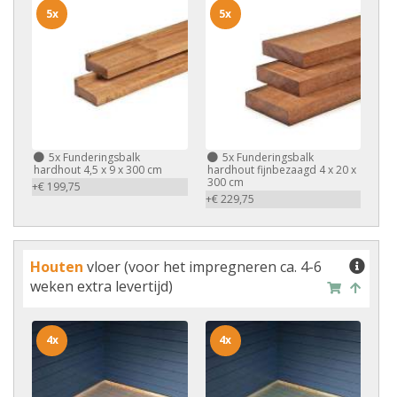
5x
5x
5x
Funderingsbalk
5x
Funderingsbalk
hardhout 4,5 x 9 x 300 cm
hardhout fijnbezaagd 4 x 20 x
300 cm
+€ 199,75
+€ 229,75
Houten
vloer (voor het impregneren ca. 4-6
weken extra levertijd)
4x
4x