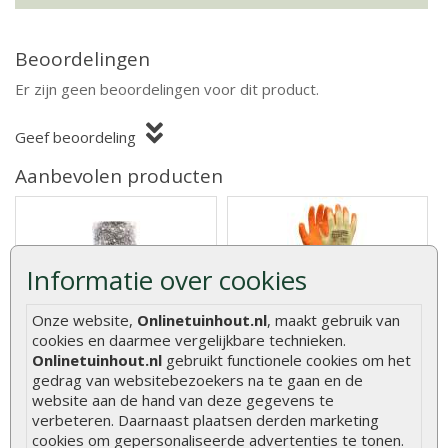
Beoordelingen
Er zijn geen beoordelingen voor dit product.
Geef beoordeling
Aanbevolen producten
Informatie over cookies
Asfaltnagels verzonken 3
Werkhandschoenen Oxxa
x 15 mm (per zak)
builder oranje-geel
Onze website,
Onlinetuinhout.nl
, maakt gebruik van
cookies en daarmee vergelijkbare technieken.
Onlinetuinhout.nl
gebruikt functionele cookies om het
Asfaltnagels kunt u gebruiken
Stevige handschoenen met
gedrag van websitebezoekers na te gaan en de
voor het vastzetten van
extra grip. Ideaal bij het
website aan de hand van deze gegevens te
daklee..
verwerke..
verbeteren. Daarnaast plaatsen derden marketing
€ 2,10
€ 2,50
cookies om gepersonaliseerde advertenties te tonen.