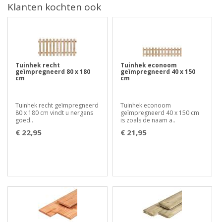
Klanten kochten ook
Tuinhek recht
Tuinhek econoom
geïmpregneerd 80 x 180
geïmpregneerd 40 x 150
cm
cm
Tuinhek recht geïmpregneerd
Tuinhek econoom
80 x 180 cm vindt u nergens
geïmpregneerd 40 x 150 cm
goed..
is zoals de naam a..
€ 22,95
€ 21,95