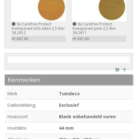
8x
Carefree Protect
8x
Carefree Protect
transparant licht eiken 2,5 liter
transparant pine 2,5 liter
38.2812
38.2811
+€ 647,60
+€ 647,60
Kenmerken
Merk
Tuindeco
Dakbedekking
Exclusief
Houtsoort
Blank onbehandeld vuren
Houtdikte
44 mm