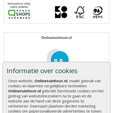
Onlinetuinhout.nl
8.9
Informatie over cookies
Onze website,
Onlinetuinhout.nl
, maakt gebruik van
cookies en daarmee vergelijkbare technieken.
gebaseerd op
Onlinetuinhout.nl
gebruikt functionele cookies om het
2040
ervaringen
gedrag van websitebezoekers na te gaan en de
website aan de hand van deze gegevens te
Meer ervaringen op
klantervaringen.nl
verbeteren. Daarnaast plaatsen derden marketing
cookies om gepersonaliseerde advertenties te tonen.