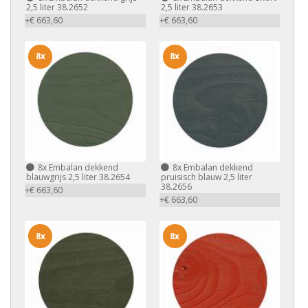
2,5 liter 38.2652
2,5 liter 38.2653
+€ 663,60
+€ 663,60
8x
8x
8x
Embalan dekkend
8x
Embalan dekkend
blauwgrijs 2,5 liter 38.2654
pruisisch blauw 2,5 liter
38.2656
+€ 663,60
+€ 663,60
8x
8x