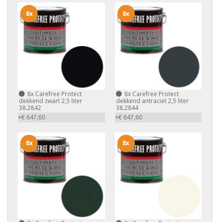
8x
8x
8x
Carefree Protect
8x
Carefree Protect
dekkend zwart 2,5 liter
dekkend antraciet 2,5 liter
38.2842
38.2844
+€ 647,60
+€ 647,60
8x
8x