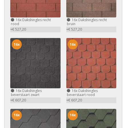
16x
Dakshingles recht
16x
Dakshingles recht
rood
bruin
+€ 527,20
+€ 527,20
16x
16x
16x
Dakshingles
16x
Dakshingles
beverstaart zwart
beverstaart rood
+€ 607,20
+€ 607,20
16x
16x