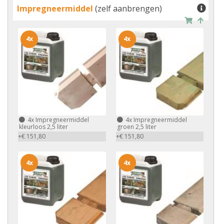
Impregneermiddel
(zelf aanbrengen)
4x
4x
4x
Impregneermiddel
4x
Impregneermiddel
kleurloos 2,5 liter
groen 2,5 liter
+€ 151,80
+€ 151,80
4x
4x