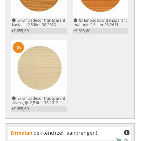
8x
Embadecor transparant
8x
Embadecor transparant
kastanje 2,5 liter 38.2610
mahonie 2,5 liter 38.2611
+€ 655,60
+€ 655,60
8x
8x
Embadecor transparant
zilvergrijs 2,5 liter 38.2612
+€ 655,60
Embalan
dekkend (zelf aanbrengen)