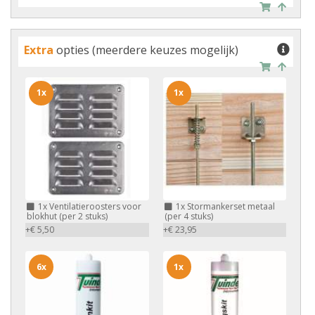
Extra
opties (meerdere keuzes mogelijk)
1x
1x
1x
Ventilatieroosters voor
1x
Stormankerset metaal
blokhut (per 2 stuks)
(per 4 stuks)
+€ 5,50
+€ 23,95
6x
1x