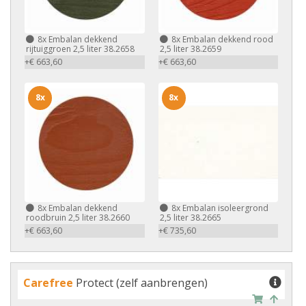
8x
Embalan dekkend
8x
Embalan dekkend rood
rijtuiggroen 2,5 liter 38.2658
2,5 liter 38.2659
+€ 663,60
+€ 663,60
8x
8x
8x
Embalan dekkend
8x
Embalan isoleergrond
roodbruin 2,5 liter 38.2660
2,5 liter 38.2665
+€ 663,60
+€ 735,60
Carefree
Protect (zelf aanbrengen)