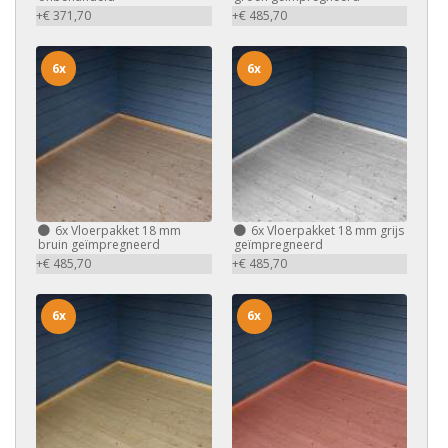
+€ 371,70
+€ 485,70
6x
6x
6x
Vloerpakket 18 mm
6x
Vloerpakket 18 mm grijs
bruin geïmpregneerd
geïmpregneerd
+€ 485,70
+€ 485,70
6x
6x