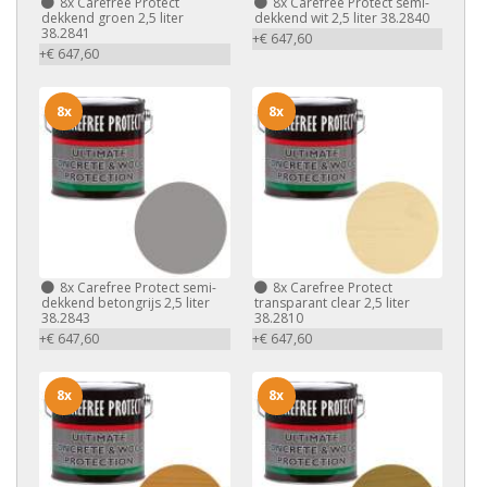
8x
Carefree Protect
8x
Carefree Protect semi-
dekkend groen 2,5 liter
dekkend wit 2,5 liter 38.2840
38.2841
+€ 647,60
+€ 647,60
8x
8x
8x
Carefree Protect semi-
8x
Carefree Protect
dekkend betongrijs 2,5 liter
transparant clear 2,5 liter
38.2843
38.2810
+€ 647,60
+€ 647,60
8x
8x