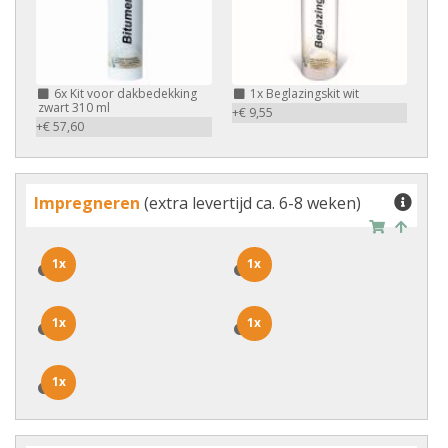
6x
Kit voor dakbedekking
1x
Beglazingskit wit
zwart 310 ml
+€ 9,55
+€ 57,60
Impregneren
(extra levertijd ca. 6-8 weken)
1x
1x
1x
1x
1x
1x
1x
1x
1x
1x