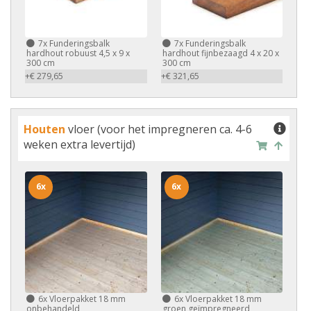
7x
Funderingsbalk
7x
Funderingsbalk
hardhout robuust 4,5 x 9 x
hardhout fijnbezaagd 4 x 20 x
300 cm
300 cm
+€ 279,65
+€ 321,65
Houten
vloer (voor het impregneren ca. 4-6
weken extra levertijd)
6x
6x
6x
Vloerpakket 18 mm
6x
Vloerpakket 18 mm
onbehandeld
groen geïmpregneerd