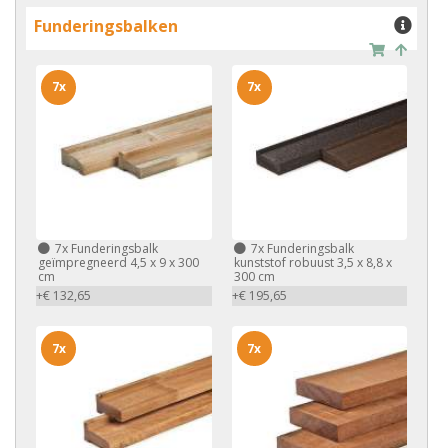
Funderingsbalken
7x
7x
7x
Funderingsbalk
7x
Funderingsbalk
geïmpregneerd 4,5 x 9 x 300
kunststof robuust 3,5 x 8,8 x
cm
300 cm
+€ 132,65
+€ 195,65
7x
7x