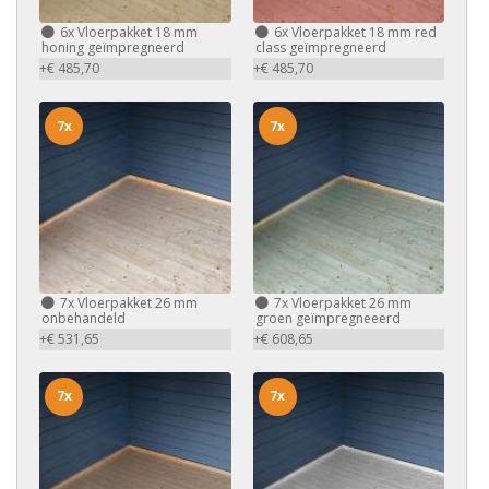
6x
Vloerpakket 18 mm
6x
Vloerpakket 18 mm red
honing geïmpregneerd
class geïmpregneerd
+€ 485,70
+€ 485,70
7x
7x
7x
Vloerpakket 26 mm
7x
Vloerpakket 26 mm
onbehandeld
groen geïmpregneeerd
+€ 531,65
+€ 608,65
7x
7x