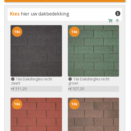
Kies
hier uw dakbedekking
16x
16x
16x
Dakshingles recht
16x
Dakshingles recht
zwart
groen
+€ 511,20
+€ 527,20
16x
16x