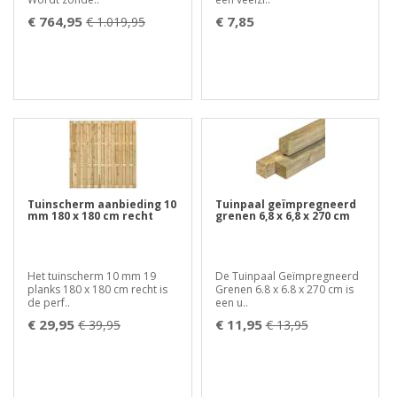
€ 764,95
€ 7,85
€ 1.019,95
Tuinscherm aanbieding 10
Tuinpaal geïmpregneerd
mm 180 x 180 cm recht
grenen 6,8 x 6,8 x 270 cm
Het tuinscherm 10 mm 19
De Tuinpaal Geïmpregneerd
planks 180 x 180 cm recht is
Grenen 6.8 x 6.8 x 270 cm is
de perf..
een u..
€ 29,95
€ 11,95
€ 39,95
€ 13,95