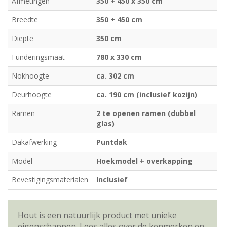
Afmetingen
350 + 450 x 350 cm
Breedte
350 + 450 cm
Diepte
350 cm
Funderingsmaat
780 x 330 cm
Nokhoogte
ca. 302 cm
Deurhoogte
ca. 190 cm (inclusief kozijn)
Ramen
2 te openen ramen (dubbel
glas)
Dakafwerking
Puntdak
Model
Hoekmodel + overkapping
Bevestigingsmaterialen
Inclusief
Hout is een natuurlijk product met unieke
eigenschappen. Lees alles over de kenmerken en