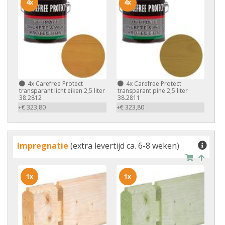
4x
4x
4x
Carefree Protect
4x
Carefree Protect
transparant licht eiken 2,5 liter
transparant pine 2,5 liter
38.2812
38.2811
+€ 323,80
+€ 323,80
Impregnatie
(extra levertijd ca. 6-8 weken)
1x
1x