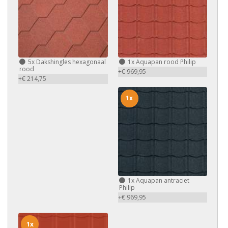
5x
Dakshingles hexagonaal
1x
Aquapan rood Philip
rood
+€ 969,95
+€ 214,75
1x
1x
Aquapan antraciet
Philip
+€ 969,95
1x