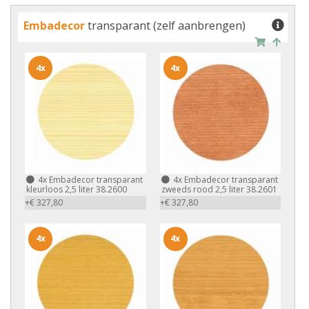
Embadecor
transparant (zelf aanbrengen)
4x
4x
4x
Embadecor transparant
4x
Embadecor transparant
kleurloos 2,5 liter 38.2600
zweeds rood 2,5 liter 38.2601
+€ 327,80
+€ 327,80
4x
4x