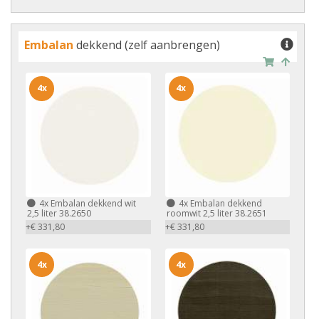
Embalan
dekkend (zelf aanbrengen)
4x
4x
4x
Embalan dekkend wit
4x
Embalan dekkend
2,5 liter 38.2650
roomwit 2,5 liter 38.2651
+€ 331,80
+€ 331,80
4x
4x