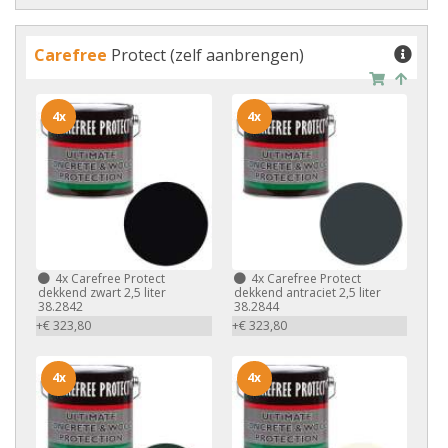
Carefree
Protect (zelf aanbrengen)
4x
4x
4x
Carefree Protect
4x
Carefree Protect
dekkend zwart 2,5 liter
dekkend antraciet 2,5 liter
38.2842
38.2844
+€ 323,80
+€ 323,80
4x
4x