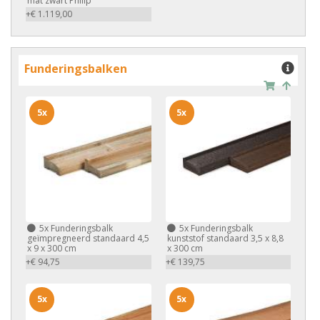
mat zwart Philip
+€ 1.119,00
Funderingsbalken
5x
5x
5x
Funderingsbalk
5x
Funderingsbalk
geïmpregneerd standaard 4,5
kunststof standaard 3,5 x 8,8
x 9 x 300 cm
x 300 cm
+€ 94,75
+€ 139,75
5x
5x