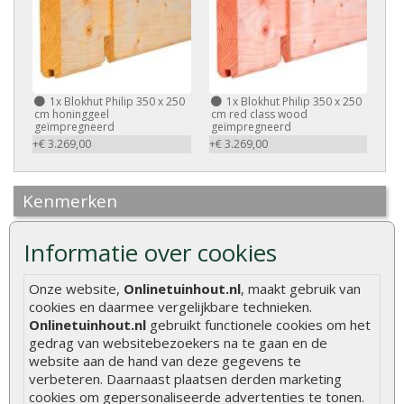
1x
Blokhut Philip 350 x 250
1x
Blokhut Philip 350 x 250
cm honinggeel
cm red class wood
geïmpregneerd
geïmpregneerd
+€ 3.269,00
+€ 3.269,00
Kenmerken
Merk
Tuindeco
Informatie over cookies
Dakbedekking
Exclusief
Onze website,
Onlinetuinhout.nl
, maakt gebruik van
cookies en daarmee vergelijkbare technieken.
Houtsoort
Blank onbehandeld vuren
Onlinetuinhout.nl
gebruikt functionele cookies om het
Houtdikte
40 mm
gedrag van websitebezoekers na te gaan en de
website aan de hand van deze gegevens te
Afmetingen
350 x 250 cm
verbeteren. Daarnaast plaatsen derden marketing
cookies om gepersonaliseerde advertenties te tonen.