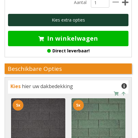
Aantal
Kies extra opties
In winkelwagen
Direct leverbaar!
Beschikbare Opties
Kies
hier uw dakbedekking
5x
5x