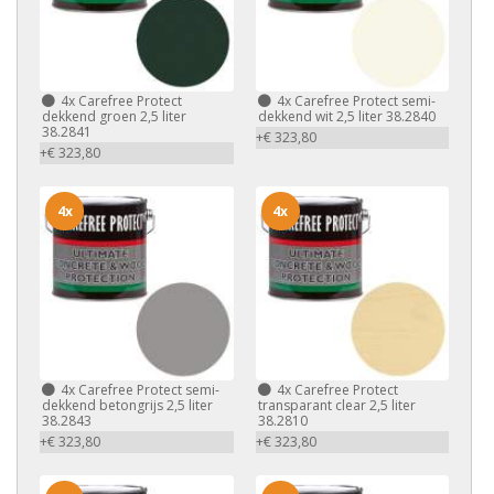
4x
Carefree Protect
4x
Carefree Protect semi-
dekkend groen 2,5 liter
dekkend wit 2,5 liter 38.2840
38.2841
+€ 323,80
+€ 323,80
4x
4x
4x
Carefree Protect semi-
4x
Carefree Protect
dekkend betongrijs 2,5 liter
transparant clear 2,5 liter
38.2843
38.2810
+€ 323,80
+€ 323,80