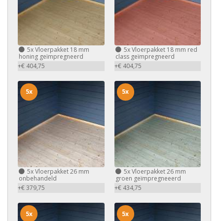
5x
Vloerpakket 18 mm
5x
Vloerpakket 18 mm red
honing geïmpregneerd
class geïmpregneerd
+€ 404,75
+€ 404,75
5x
5x
5x
Vloerpakket 26 mm
5x
Vloerpakket 26 mm
onbehandeld
groen geïmpregneeerd
+€ 379,75
+€ 434,75
5x
5x