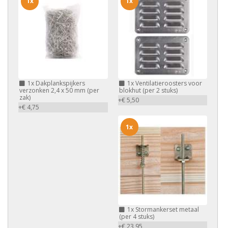
1x
1x
1x
Dakplankspijkers
1x
Ventilatieroosters voor
verzonken 2,4 x 50 mm (per
blokhut (per 2 stuks)
zak)
+€ 5,50
+€ 4,75
1x
1x
Stormankerset metaal
(per 4 stuks)
+€ 23,95