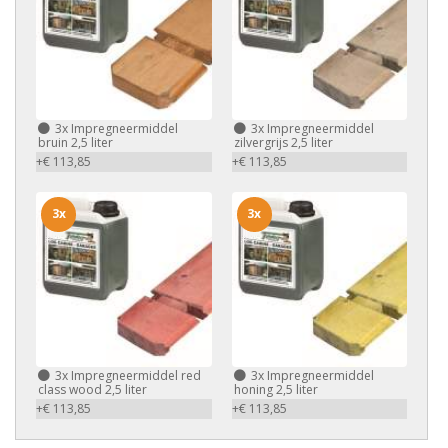
3x
Impregneermiddel
3x
Impregneermiddel
bruin 2,5 liter
zilvergrijs 2,5 liter
+€ 113,85
+€ 113,85
3x
3x
3x
Impregneermiddel red
3x
Impregneermiddel
class wood 2,5 liter
honing 2,5 liter
+€ 113,85
+€ 113,85