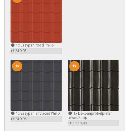
1x
Easypan rood Philip
+€ 819,95
1x
1x
1x
Easypan antraciet Philip
1x
Dakpanprofielplaten
zwart Philip
+€ 819,95
+€ 1.119,00