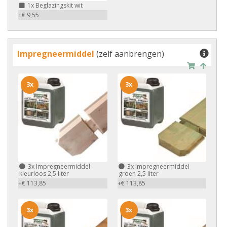
1x
Beglazingskit wit
+€ 9,55
Impregneermiddel
(zelf aanbrengen)
3x
3x
3x
Impregneermiddel
3x
Impregneermiddel
kleurloos 2,5 liter
groen 2,5 liter
+€ 113,85
+€ 113,85
3x
3x