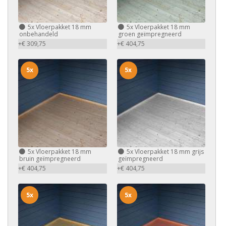
5x
Vloerpakket 18 mm
5x
Vloerpakket 18 mm
onbehandeld
groen geïmpregneerd
+€ 309,75
+€ 404,75
5x
5x
5x
Vloerpakket 18 mm
5x
Vloerpakket 18 mm grijs
bruin geïmpregneerd
geïmpregneerd
+€ 404,75
+€ 404,75
5x
5x