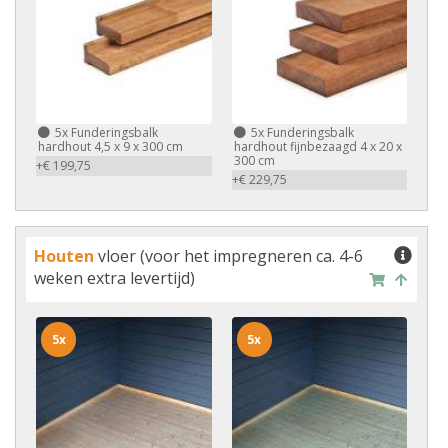
5x
Funderingsbalk
5x
Funderingsbalk
hardhout 4,5 x 9 x 300 cm
hardhout fijnbezaagd 4 x 20 x
300 cm
+€ 199,75
+€ 229,75
Houten
vloer (voor het impregneren ca. 4-6
weken extra levertijd)
5x
5x