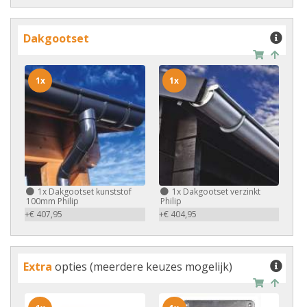
Dakgootset
1x
1x
1x
Dakgootset kunststof
1x
Dakgootset verzinkt
100mm Philip
Philip
+€ 407,95
+€ 404,95
Extra
opties (meerdere keuzes mogelijk)