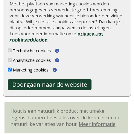
Breedte
250 cm
Met het plaatsen van marketing cookies worden
persoonsgegevens verwerkt. Je geeft toestemming
Diepte
250 cm
voor deze verwerking wanneer je hieronder een vinkje
plaatst. Wil je niet alle cookies accepteren? Dan kan je
Funderingsmaat
330 x 230 cm
dit op ieder moment aanpassen in de instellingen.
Lees voor meer informatie onze
privacy- en
Nokhoogte
ca. 234 cm
cookieverklaring
.
Deurhoogte
ca. 195 cm (inclusief kozijn)
Technische cookies
Ramen
2 te openen ramen (enkel glas)
Analytische cookies
Dakafwerking
Zadeldak
Marketing cookies
Model
Klassiek model
Doorgaan naar de website
Bevestigingsmaterialen
Inclusief
Hout is een natuurlijk product met unieke
eigenschappen. Lees alles over de kenmerken en
natuurlijke variaties van hout.
Meer informatie