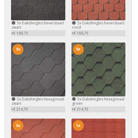
5x
Dakshingles beverstaart
5x
Dakshingles beverstaart
zwart
rood
+€ 189,75
+€ 189,75
5x
5x
5x
Dakshingles hexagonaal
5x
Dakshingles hexagonaal
zwart
groen
+€ 214,75
+€ 214,75
5x
1x