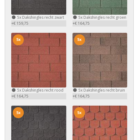
5x
Dakshingles recht zwart
5x
Dakshingles recht groen
+€ 159,75
+€ 164,75
5x
5x
5x
Dakshingles recht rood
5x
Dakshingles recht bruin
+€ 164,75
+€ 164,75
5x
5x