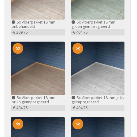
5x
Vloerpakket 18 mm
5x
Vloerpakket 18 mm
onbehandeld
groen geïmpregneerd
+€ 309,75
+€ 404,75
5x
5x
5x
Vloerpakket 18 mm
5x
Vloerpakket 18 mm grijs
bruin geïmpregneerd
geïmpregneerd
+€ 404,75
+€ 404,75
5x
5x