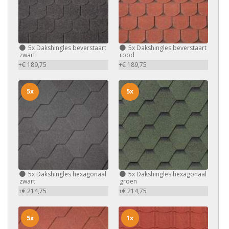
5x
Dakshingles beverstaart
5x
Dakshingles beverstaart
zwart
rood
+€ 189,75
+€ 189,75
5x
5x
5x
Dakshingles hexagonaal
5x
Dakshingles hexagonaal
zwart
groen
+€ 214,75
+€ 214,75
5x
1x