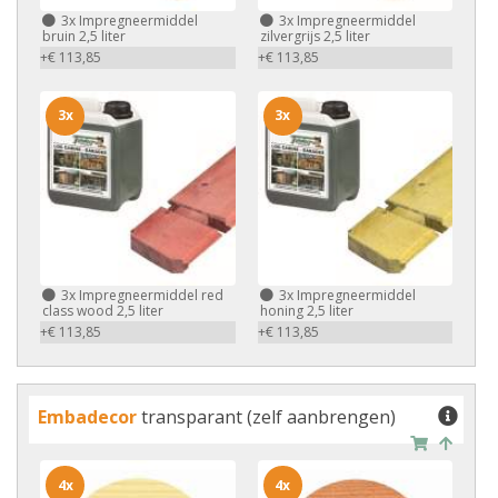
3x
Impregneermiddel
3x
Impregneermiddel
bruin 2,5 liter
zilvergrijs 2,5 liter
+€ 113,85
+€ 113,85
3x
3x
3x
Impregneermiddel red
3x
Impregneermiddel
class wood 2,5 liter
honing 2,5 liter
+€ 113,85
+€ 113,85
Embadecor
transparant (zelf aanbrengen)
4x
4x