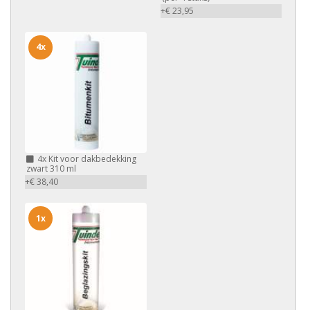
+€ 23,95
4x
4x
Kit voor dakbedekking
zwart 310 ml
+€ 38,40
1x