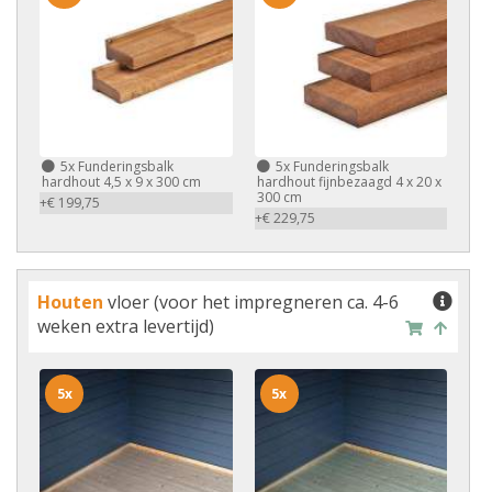
5x
Funderingsbalk
5x
Funderingsbalk
hardhout 4,5 x 9 x 300 cm
hardhout fijnbezaagd 4 x 20 x
300 cm
+€ 199,75
+€ 229,75
Houten
vloer (voor het impregneren ca. 4-6
weken extra levertijd)
5x
5x