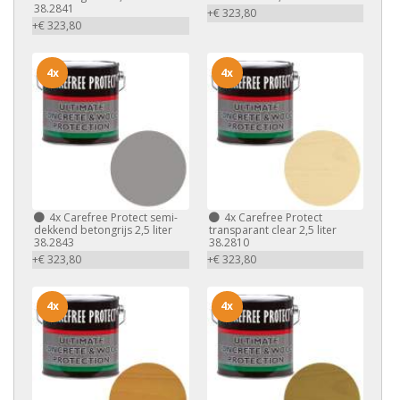
38.2841
+€ 323,80
+€ 323,80
4x
4x
4x
Carefree Protect semi-
4x
Carefree Protect
dekkend betongrijs 2,5 liter
transparant clear 2,5 liter
38.2843
38.2810
+€ 323,80
+€ 323,80
4x
4x