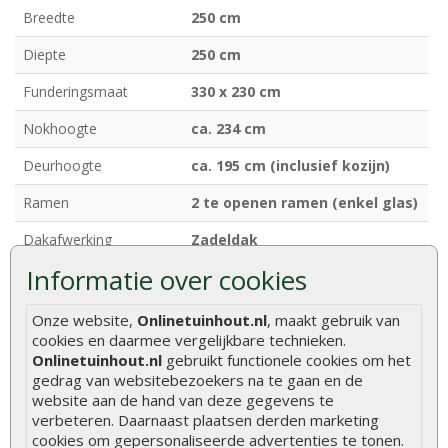
Breedte
250 cm
Diepte
250 cm
Funderingsmaat
330 x 230 cm
Nokhoogte
ca. 234 cm
Deurhoogte
ca. 195 cm (inclusief kozijn)
Ramen
2 te openen ramen (enkel glas)
Dakafwerking
Zadeldak
Informatie over cookies
Model
Klassiek model
Bevestigingsmaterialen
Inclusief
Onze website,
Onlinetuinhout.nl
, maakt gebruik van
cookies en daarmee vergelijkbare technieken.
Onlinetuinhout.nl
gebruikt functionele cookies om het
gedrag van websitebezoekers na te gaan en de
Hout is een natuurlijk product met unieke
website aan de hand van deze gegevens te
eigenschappen. Lees alles over de kenmerken en
verbeteren. Daarnaast plaatsen derden marketing
natuurlijke variaties van hout.
Meer informatie
cookies om gepersonaliseerde advertenties te tonen.