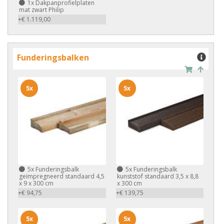
1x
Dakpanprofielplaten
mat zwart Philip
+€ 1.119,00
Funderingsbalken
5x
5x
5x
Funderingsbalk
5x
Funderingsbalk
geïmpregneerd standaard 4,5
kunststof standaard 3,5 x 8,8
x 9 x 300 cm
x 300 cm
+€ 94,75
+€ 139,75
5x
5x