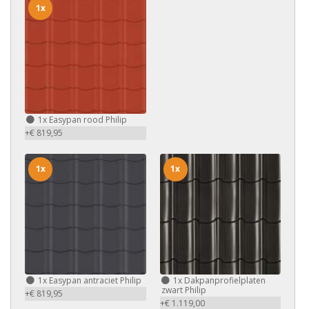
1x
1x
Easypan rood Philip
+€ 819,95
1x
1x
1x
Easypan antraciet Philip
1x
Dakpanprofielplaten
zwart Philip
+€ 819,95
+€ 1.119,00