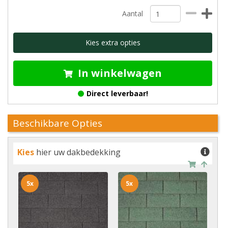
Aantal
Kies extra opties
In winkelwagen
Direct leverbaar!
Beschikbare Opties
Kies
hier uw dakbedekking
5x
5x