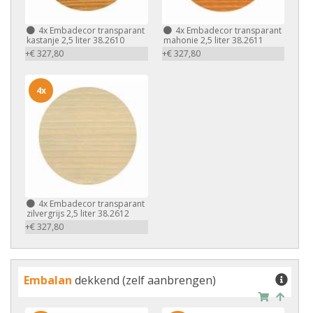
4x
Embadecor transparant
4x
Embadecor transparant
kastanje 2,5 liter 38.2610
mahonie 2,5 liter 38.2611
+€ 327,80
+€ 327,80
4x
4x
Embadecor transparant
zilvergrijs 2,5 liter 38.2612
+€ 327,80
Embalan
dekkend (zelf aanbrengen)