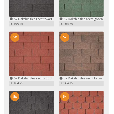
5x
Dakshingles recht zwart
5x
Dakshingles recht groen
+€ 159,75
+€ 164,75
5x
5x
5x
Dakshingles recht rood
5x
Dakshingles recht bruin
+€ 164,75
+€ 164,75
5x
5x