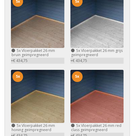
5x
5x
5x
Vloerpakket 26 mm
5x
Vloerpakket 26 mm grijs
bruin geïmpregneerd
geïmpregneerd
+€ 434,75
+€ 434,75
5x
5x
5x
Vloerpakket 26 mm
5x
Vloerpakket 26 mm red
honing geïmpregneerd
class geïmpregneerd
+€ 434,75
+€ 434,75