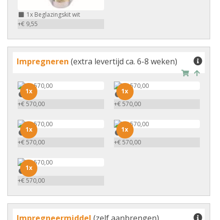
1x
Beglazingskit wit
+€ 9,55
Impregneren
(extra levertijd ca. 6-8 weken)
1x
1x
1x
1x
+€ 570,00
+€ 570,00
1x
1x
1x
1x
+€ 570,00
+€ 570,00
1x
1x
+€ 570,00
Impregneermiddel
(zelf aanbrengen)