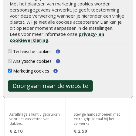
Met het plaatsen van marketing cookies worden
persoonsgegevens verwerkt. Je geeft toestemming
voor deze verwerking wanneer je hieronder een vinkje
Beoordelingen
plaatst. Wil je niet alle cookies accepteren? Dan kan je
Er zijn geen beoordelingen voor dit product.
dit op ieder moment aanpassen in de instellingen.
Lees voor meer informatie onze
privacy- en
cookieverklaring
.
Geef beoordeling
Technische cookies
Aanbevolen producten
Analytische cookies
Marketing cookies
Doorgaan naar de website
Asfaltnagels verzonken 3
Werkhandschoenen Oxxa
x 15 mm (per zak)
builder oranje-geel
Asfaltnagels kunt u gebruiken
Stevige handschoenen met
voor het vastzetten van
extra grip. Ideaal bij het
daklee..
verwerke..
€ 2,10
€ 2,50