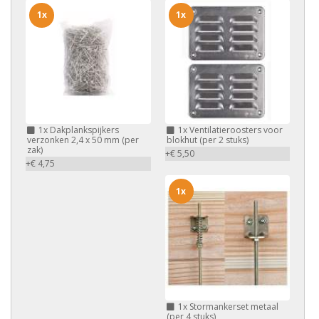
1x
1x
1x
Dakplankspijkers
1x
Ventilatieroosters voor
verzonken 2,4 x 50 mm (per
blokhut (per 2 stuks)
zak)
+€ 5,50
+€ 4,75
1x
1x
Stormankerset metaal
(per 4 stuks)