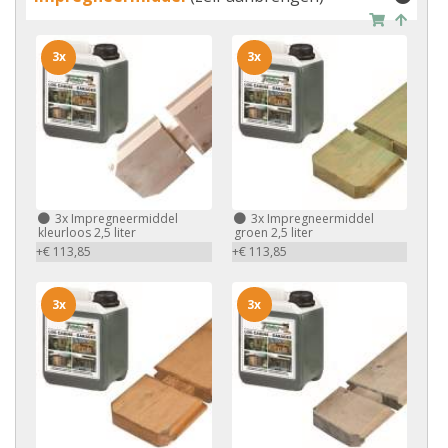
3x
3x
3x
Impregneermiddel
3x
Impregneermiddel
kleurloos 2,5 liter
groen 2,5 liter
+€ 113,85
+€ 113,85
3x
3x