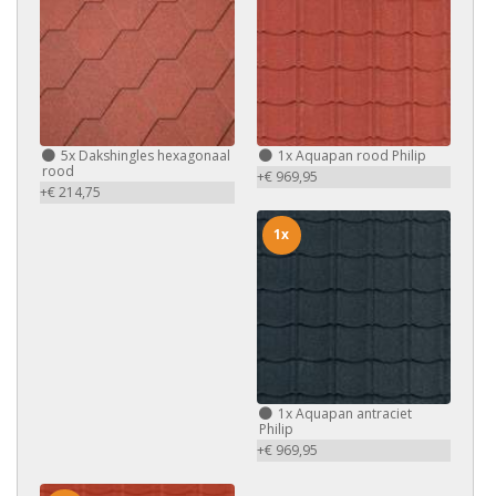
5x
Dakshingles hexagonaal
1x
Aquapan rood Philip
rood
+€ 969,95
+€ 214,75
1x
1x
Aquapan antraciet
Philip
+€ 969,95