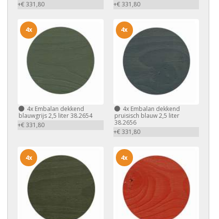
+€ 331,80
+€ 331,80
4x
4x
4x
Embalan dekkend
4x
Embalan dekkend
blauwgrijs 2,5 liter 38.2654
pruisisch blauw 2,5 liter
38.2656
+€ 331,80
+€ 331,80
4x
4x