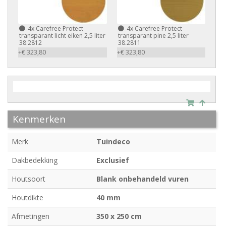
4x
Carefree Protect
4x
Carefree Protect
transparant licht eiken 2,5 liter
transparant pine 2,5 liter
38.2812
38.2811
+€ 323,80
+€ 323,80
Kenmerken
Merk
Tuindeco
Dakbedekking
Exclusief
Houtsoort
Blank onbehandeld vuren
Houtdikte
40 mm
Afmetingen
350 x 250 cm