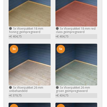
5x
Vloerpakket 18 mm
5x
Vloerpakket 18 mm red
honing geïmpregneerd
class geïmpregneerd
+€ 404,75
+€ 404,75
5x
5x
5x
Vloerpakket 26 mm
5x
Vloerpakket 26 mm
onbehandeld
groen geïmpregneeerd
+€ 379,75
+€ 434,75