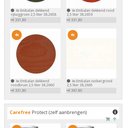
4x
Embalan dekkend
4x
Embalan dekkend rood
rijtuiggroen 2,5 liter 38.2658
2,5 liter 38.2659
+€ 331,80
+€ 331,80
4x
4x
4x
Embalan dekkend
4x
Embalan isoleergrond
roodbruin 2,5 liter 38.2660
2,5 liter 38.2665
+€ 331,80
+€ 367,80
Carefree
Protect (zelf aanbrengen)