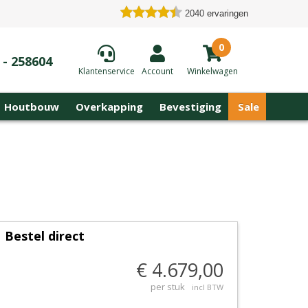
2040
ervaringen
0
 - 258604
Klantenservice
Account
Winkelwagen
Houtbouw
Overkapping
Bevestiging
Sale
Bestel direct
€ 4.679,00
per stuk
incl BTW