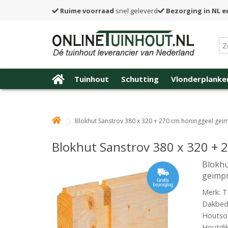
Ruime voorraad
snel geleverd
Bezorging in NL e
Tuinhout
Schutting
Vlonderplanke
Blokhut Sanstrov 380 x 320 + 270 cm honinggeel ge
Blokhut Sanstrov 380 x 320 +
Blokhu
geïmp
Merk: T
Dakbede
Houtsoo
Houtdi