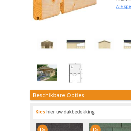
Alle spe
Beschikbare Opties
Kies
hier uw dakbedekking
10x
10x