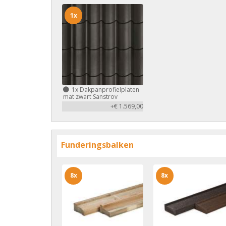
1x
1x
Dakpanprofielplaten
mat zwart Sanstrov
+€ 1.569,00
Funderingsbalken
8x
8x