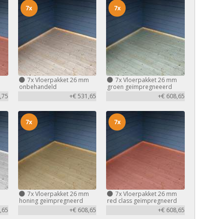
7x
7x
m
7x
Vloerpakket 26 mm
7x
Vloerpakket 26 mm
d
onbehandeld
groen geïmpregneeerd
,75
+€ 531,65
+€ 608,65
7x
7x
m
7x
Vloerpakket 26 mm
7x
Vloerpakket 26 mm
honing geïmpregneerd
red class geïmpregneerd
,65
+€ 608,65
+€ 608,65