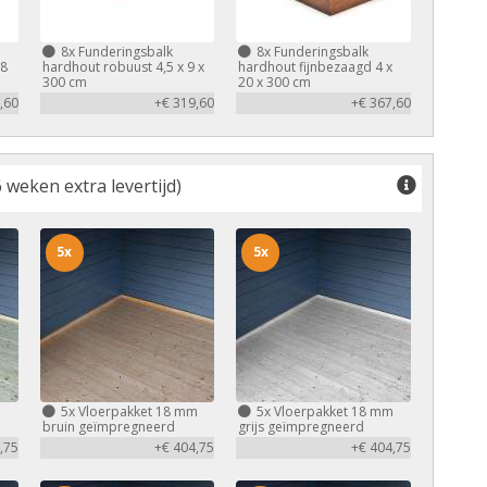
8x
Funderingsbalk
8x
Funderingsbalk
,8
hardhout robuust 4,5 x 9 x
hardhout fijnbezaagd 4 x
300 cm
20 x 300 cm
,60
+€ 319,60
+€ 367,60
 weken extra levertijd)
5x
5x
m
5x
Vloerpakket 18 mm
5x
Vloerpakket 18 mm
bruin geïmpregneerd
grijs geïmpregneerd
,75
+€ 404,75
+€ 404,75