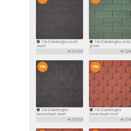
10x
Dakshingles recht
10x
Dakshingles recht
zwart
groen
+€ 319,50
+€ 329
10x
10x
10x
Dakshingles
10x
Dakshingles
beverstaart zwart
beverstaart rood
+€ 379,50
+€ 379