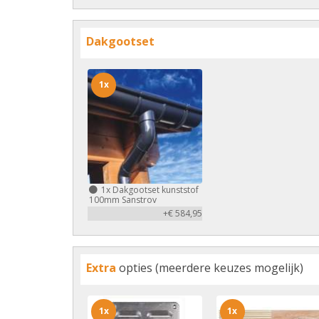
Dakgootset
1x
1x
Dakgootset kunststof
100mm Sanstrov
+€ 584,95
Extra
opties (meerdere keuzes mogelijk)
1x
1x