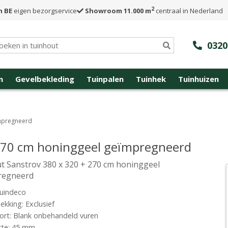
2
n BE
eigen bezorgservice
Showroom 11.000 m
centraal in Nederland
0320
n
Gevelbekleding
Tuinpalen
Tuinhek
Tuinhuizen
ïmpregneerd
 270 cm honinggeel geïmpregneerd
t Sanstrov 380 x 320 + 270 cm honinggeel
regneerd
uindeco
kking: Exclusief
rt: Blank onbehandeld vuren
kte: 45 mm