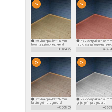
5x
5x
5x
Vloerpakket 18 mm
5x
Vloerpakket 18 m
honing geïmpregneerd
red class geïmpregneer
+€ 404,75
+€ 404
7x
7x
7x
Vloerpakket 26 mm
7x
Vloerpakket 26 m
bruin geïmpregneerd
grijs geïmpregneerd
+€ 608,65
+€ 608