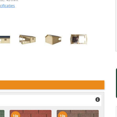
cificaties
10x
10x