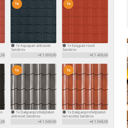
1x
1x
1x
Aquapan antraciet
1x
Easypan rood
Sanstrov
Sanstrov
,00
+€ 1.659,00
+€ 1.409,00
1x
1x
en
1x
Dakpanprofielplaten
1x
Dakpanprofielplaten
antraciet Sanstrov
terracotta Sanstrov
,00
+€ 1.569,00
+€ 1.569,00