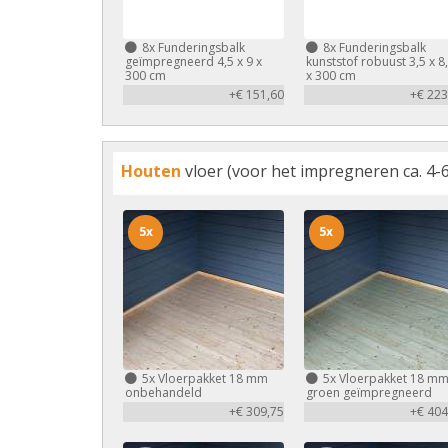
8x
Funderingsbalk
8x
Funderingsbalk
geïmpregneerd 4,5 x 9 x
kunststof robuust 3,5 x 8
300 cm
x 300 cm
+€ 151,60
+€ 223
Houten
vloer (voor het impregneren ca. 4-6
5x
5x
5x
Vloerpakket 18 mm
5x
Vloerpakket 18 m
onbehandeld
groen geïmpregneerd
+€ 309,75
+€ 404