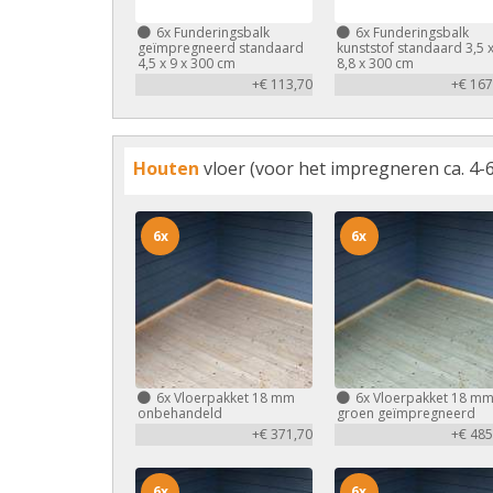
6x
Funderingsbalk
6x
Funderingsbalk
geïmpregneerd standaard
kunststof standaard 3,5 
4,5 x 9 x 300 cm
8,8 x 300 cm
+€ 113,70
+€ 167
Houten
vloer (voor het impregneren ca. 4-6
6x
6x
6x
Vloerpakket 18 mm
6x
Vloerpakket 18 m
onbehandeld
groen geïmpregneerd
+€ 371,70
+€ 485
6x
6x