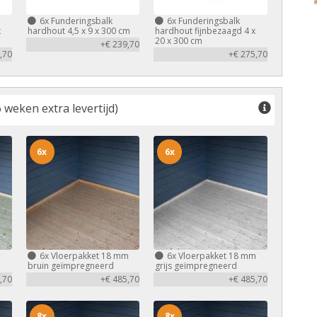
6x
Funderingsbalk
6x
Funderingsbalk
x
hardhout 4,5 x 9 x 300 cm
hardhout fijnbezaagd 4 x
20 x 300 cm
+€ 239,70
,70
+€ 275,70
 weken extra levertijd)
6x
6x
m
6x
Vloerpakket 18 mm
6x
Vloerpakket 18 mm
bruin geïmpregneerd
grijs geïmpregneerd
,70
+€ 485,70
+€ 485,70
8x
8x