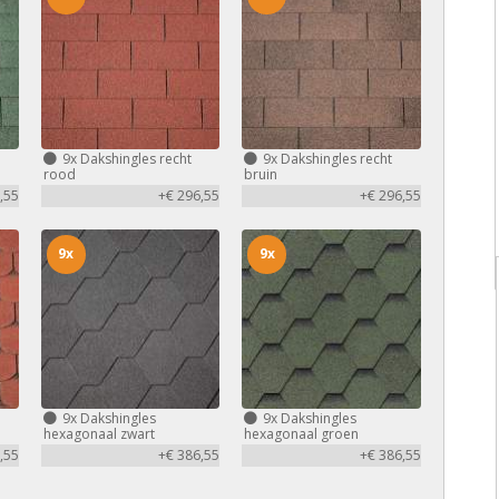
9x
Dakshingles recht
9x
Dakshingles recht
rood
bruin
,55
+€ 296,55
+€ 296,55
9x
9x
9x
Dakshingles
9x
Dakshingles
hexagonaal zwart
hexagonaal groen
,55
+€ 386,55
+€ 386,55