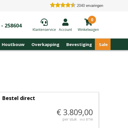
2040
ervaringen
0
 - 258604
Klantenservice
Account
Winkelwagen
Houtbouw
Overkapping
Bevestiging
Sale
Bestel direct
€ 3.809,00
per stuk
incl BTW