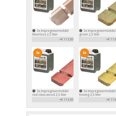
3x
Impregneermiddel
3x
Impregneermiddel
kleurloos 2,5 liter
groen 2,5 liter
+€ 113,85
+€ 113
3x
3x
3x
Impregneermiddel
3x
Impregneermiddel
red class wood 2,5 liter
honing 2,5 liter
+€ 113,85
+€ 113