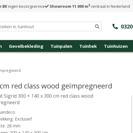
2
n BE
eigen bezorgservice
Showroom 11.000 m
centraal in Nederland
0320
n
Gevelbekleding
Tuinpalen
Tuinhek
Tuinhuizen
eïmpregneerd
0 cm red class wood geïmpregneerd
t Sigrid 300 + 140 x 300 cm red class wood
regneerd
uindeco
kking: Exclusief
kte: 28 mm
gen: 300 + 140 x 300 cm