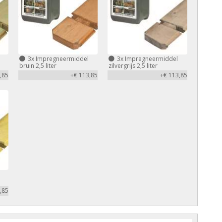
3x
Impregneermiddel
3x
Impregneermiddel
bruin 2,5 liter
zilvergrijs 2,5 liter
,85
+€ 113,85
+€ 113,85
,85