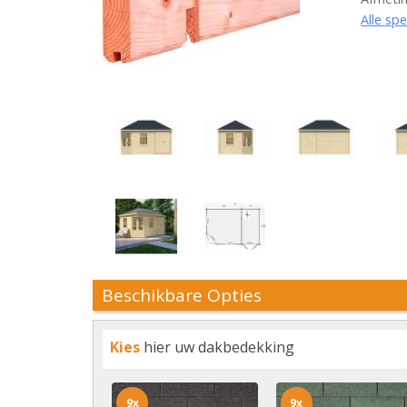
Alle spe
Beschikbare Opties
Kies
hier uw dakbedekking
9x
9x