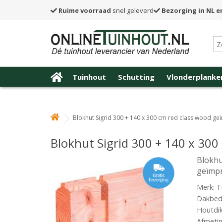
Ruime voorraad
snel geleverd
Bezorging in NL e
Tuinhout
Schutting
Vlonderplanke
Blokhut Sigrid 300 + 140 x 300 cm red class wood g
Blokhut Sigrid 300 + 140 x 30
Blokhu
geïmp
Merk: T
Dakbede
Houtdi
Afmetin