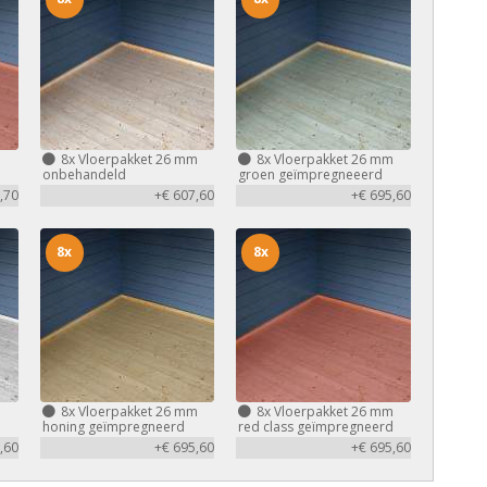
m
8x
Vloerpakket 26 mm
8x
Vloerpakket 26 mm
d
onbehandeld
groen geïmpregneeerd
,70
+€ 607,60
+€ 695,60
8x
8x
m
8x
Vloerpakket 26 mm
8x
Vloerpakket 26 mm
honing geïmpregneerd
red class geïmpregneerd
,60
+€ 695,60
+€ 695,60