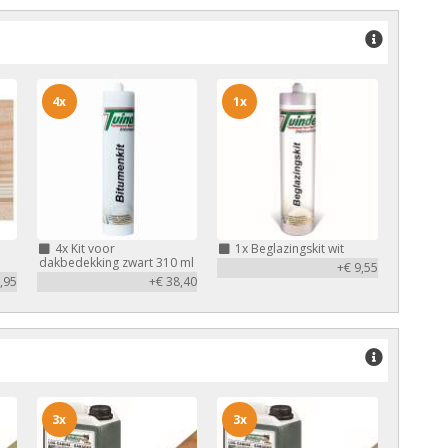
4x
1x
4x
Kit voor
1x
Beglazingskit wit
dakbedekking zwart 310 ml
+€ 9,55
,95
+€ 38,40
3x
3x