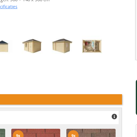
cificaties
9x
9x