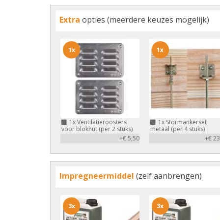
Extra
opties (meerdere keuzes mogelijk)
1x
1x
1x
Ventilatieroosters
1x
Stormankerset
voor blokhut (per 2 stuks)
metaal (per 4 stuks)
+€ 5,50
+€ 23
Impregneermiddel
(zelf aanbrengen)
3x
3x