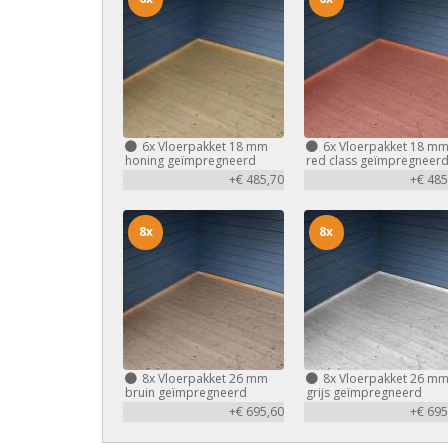
6x
Vloerpakket 18 mm
6x
Vloerpakket 18 m
honing geïmpregneerd
red class geïmpregneer
+€ 485,70
+€ 485
8x
8x
8x
Vloerpakket 26 mm
8x
Vloerpakket 26 m
bruin geïmpregneerd
grijs geïmpregneerd
+€ 695,60
+€ 695