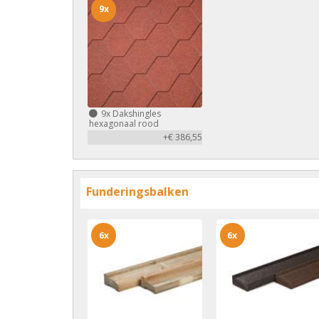
9x
9x
Dakshingles
hexagonaal rood
+€ 386,55
Funderingsbalken
6x
6x