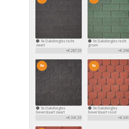
9x
Dakshingles recht
9x
Dakshingles recht
zwart
groen
+€ 287,55
+€ 296
9x
9x
9x
Dakshingles
9x
Dakshingles
beverstaart zwart
beverstaart rood
+€ 341,55
+€ 341