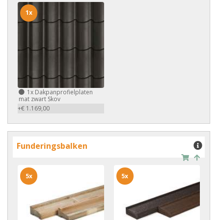
1x
1x
Dakpanprofielplaten
mat zwart Skov
+€ 1.169,00
Funderingsbalken
5x
5x