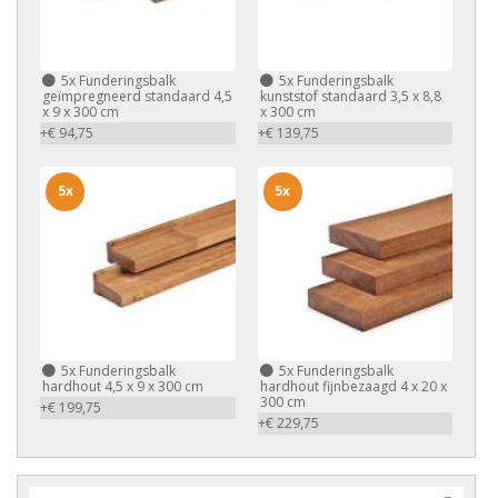
5x
Funderingsbalk
5x
Funderingsbalk
geïmpregneerd standaard 4,5
kunststof standaard 3,5 x 8,8
x 9 x 300 cm
x 300 cm
+€ 94,75
+€ 139,75
5x
5x
5x
Funderingsbalk
5x
Funderingsbalk
hardhout 4,5 x 9 x 300 cm
hardhout fijnbezaagd 4 x 20 x
300 cm
+€ 199,75
+€ 229,75