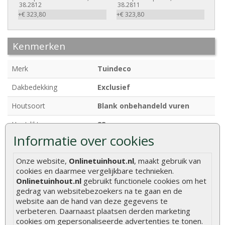
38.2812
38.2811
+€ 323,80
+€ 323,80
Kenmerken
Merk
Tuindeco
Dakbedekking
Exclusief
Houtsoort
Blank onbehandeld vuren
Houtdikte
28 mm
Informatie over cookies
Afmetingen
350 x 300 cm
Onze website,
Onlinetuinhout.nl
, maakt gebruik van
Breedte
350 cm
cookies en daarmee vergelijkbare technieken.
Diepte
300 cm
Onlinetuinhout.nl
gebruikt functionele cookies om het
gedrag van websitebezoekers na te gaan en de
Funderingsmaat
330 x 280 cm
website aan de hand van deze gegevens te
verbeteren. Daarnaast plaatsen derden marketing
Nokhoogte
ca. 270 cm
cookies om gepersonaliseerde advertenties te tonen.