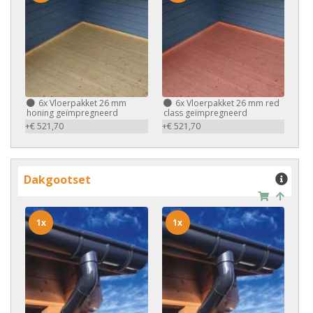
6x
Vloerpakket 26 mm
6x
Vloerpakket 26 mm red
honing geïmpregneerd
class geïmpregneerd
+€ 521,70
+€ 521,70
Dakgootset
1x
1x