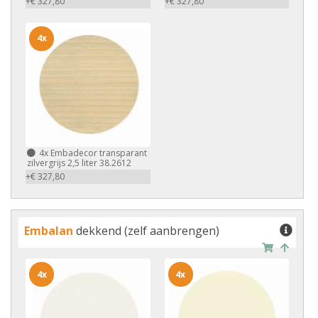
+€ 327,80
+€ 327,80
4x
4x
Embadecor transparant
zilvergrijs 2,5 liter 38.2612
+€ 327,80
Embalan
dekkend (zelf aanbrengen)
4x
4x