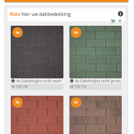
Kies
hier uw dakbedekking
6x
6x
6x
Dakshingles recht zwart
6x
Dakshingles recht groen
+€ 191,70
+€ 197,70
6x
6x