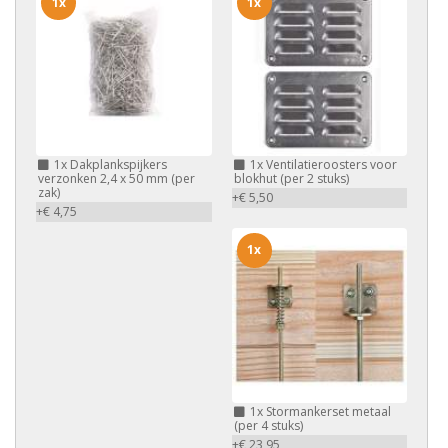
1x
1x
1x
Dakplankspijkers
1x
Ventilatieroosters voor
verzonken 2,4 x 50 mm (per
blokhut (per 2 stuks)
zak)
+€ 5,50
+€ 4,75
1x
1x
Stormankerset metaal
(per 4 stuks)
+€ 23,95