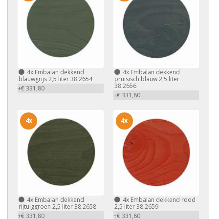
4x
Embalan dekkend
4x
Embalan dekkend
blauwgrijs 2,5 liter 38.2654
pruisisch blauw 2,5 liter
38.2656
+€ 331,80
+€ 331,80
4x
4x
4x
Embalan dekkend
4x
Embalan dekkend rood
rijtuiggroen 2,5 liter 38.2658
2,5 liter 38.2659
+€ 331,80
+€ 331,80