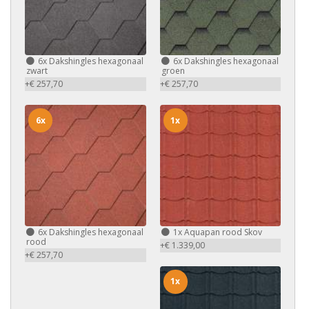
6x
Dakshingles hexagonaal
6x
Dakshingles hexagonaal
zwart
groen
+€ 257,70
+€ 257,70
6x
1x
6x
Dakshingles hexagonaal
1x
Aquapan rood Skov
rood
+€ 1.339,00
+€ 257,70
1x