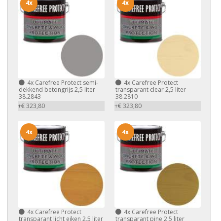
4x
4x
4x
Carefree Protect semi-
4x
Carefree Protect
dekkend betongrijs 2,5 liter
transparant clear 2,5 liter
38.2843
38.2810
+€ 323,80
+€ 323,80
4x
4x
4x
Carefree Protect
4x
Carefree Protect
transparant licht eiken 2,5 liter
transparant pine 2,5 liter