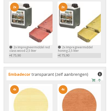
2x
2x
2x
Impregneermiddel red
2x
Impregneermiddel
class wood 2,5 liter
honing 2,5 liter
+€ 75,90
+€ 75,90
Embadecor
transparant (zelf aanbrengen)
4x
4x