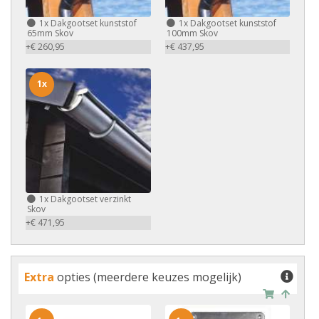
1x
Dakgootset kunststof
1x
Dakgootset kunststof
65mm Skov
100mm Skov
+€ 260,95
+€ 437,95
1x
1x
Dakgootset verzinkt
Skov
+€ 471,95
Extra
opties (meerdere keuzes mogelijk)