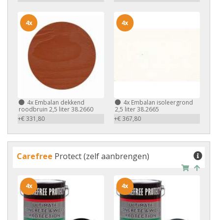
4x
4x
4x
Embalan dekkend
4x
Embalan isoleergrond
roodbruin 2,5 liter 38.2660
2,5 liter 38.2665
+€ 331,80
+€ 367,80
Carefree
Protect (zelf aanbrengen)
4x
4x