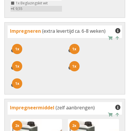
1x
Beglazingskit wit
+€ 9,55
Impregneren
(extra levertijd ca. 6-8 weken)
1x
1x
1x
1x
1x
1x
1x
1x
1x
1x
Impregneermiddel
(zelf aanbrengen)
2x
2x