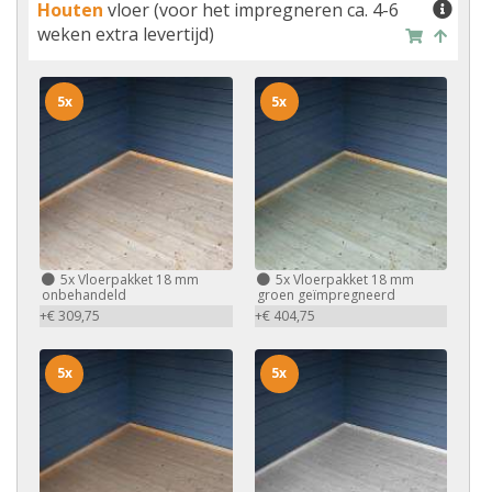
Houten
vloer (voor het impregneren ca. 4-6
weken extra levertijd)
5x
5x
5x
Vloerpakket 18 mm
5x
Vloerpakket 18 mm
onbehandeld
groen geïmpregneerd
+€ 309,75
+€ 404,75
5x
5x