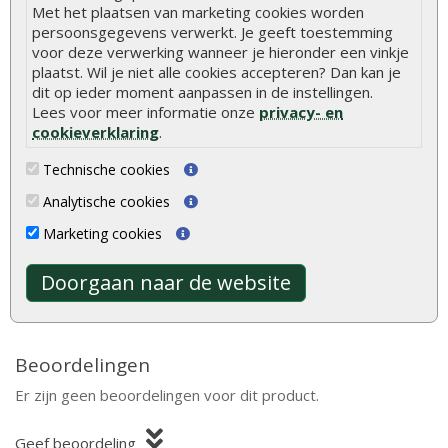
Met het plaatsen van marketing cookies worden
Deurhoogte
ca. 190 cm (inclusief kozijn)
persoonsgegevens verwerkt. Je geeft toestemming
voor deze verwerking wanneer je hieronder een vinkje
Ramen
1 te openen raam (enkel glas)
plaatst. Wil je niet alle cookies accepteren? Dan kan je
dit op ieder moment aanpassen in de instellingen.
Dakafwerking
Zadeldak
Lees voor meer informatie onze
privacy- en
cookieverklaring
.
Model
Klassiek model
Bevestigingsmaterialen
Inclusief
Technische cookies
Analytische cookies
Marketing cookies
Hout is een natuurlijk product met unieke
eigenschappen. Lees alles over de kenmerken en
Doorgaan naar de website
natuurlijke variaties van hout.
Meer informatie
Beoordelingen
Er zijn geen beoordelingen voor dit product.
Geef beoordeling