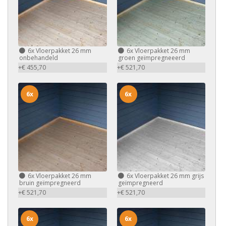
6x
Vloerpakket 26 mm
6x
Vloerpakket 26 mm
onbehandeld
groen geïmpregneeerd
+€ 455,70
+€ 521,70
6x
6x
6x
Vloerpakket 26 mm
6x
Vloerpakket 26 mm grijs
bruin geïmpregneerd
geïmpregneerd
+€ 521,70
+€ 521,70
6x
6x