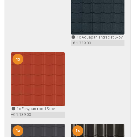
1x
Aquapan antraciet Skov
+€ 1.339,00
1x
1x
Easypan rood Skov
+€ 1.139,00
1x
1x