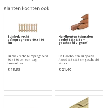
Klanten kochten ook
Tuinhek recht
Hardhouten tuinpalen
geïmpregneerd 60 x 180
azobé 8,5 x 8,5 cm
cm
geschaafd V-groef
Tuinhek recht geïmpregneerd
De Hardhouten Tuinpalen
60 x 180 cm, een laag
Azobé 8,5 x 8,5 cm geschaafd
hekwerk vo..
zijn ee..
€ 18,95
€ 21,40