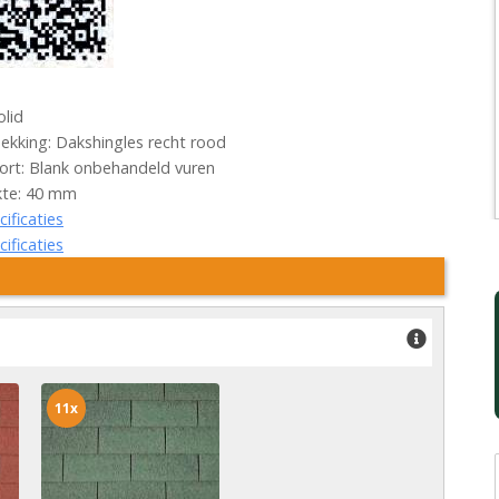
olid
kking: Dakshingles recht rood
rt: Blank onbehandeld vuren
kte: 40 mm
cificaties
cificaties
11x