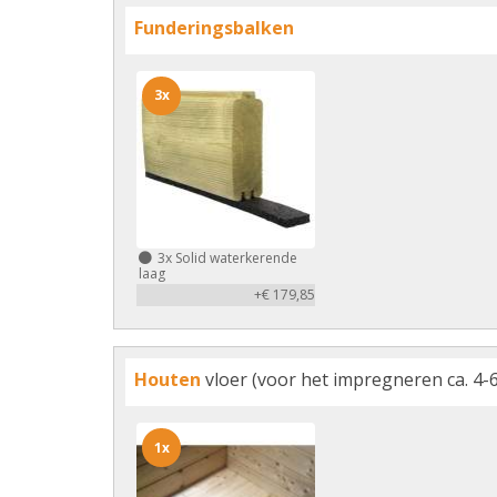
Funderingsbalken
3x
3x
Solid waterkerende
laag
+€ 179,85
Houten
vloer (voor het impregneren ca. 4-6
1x