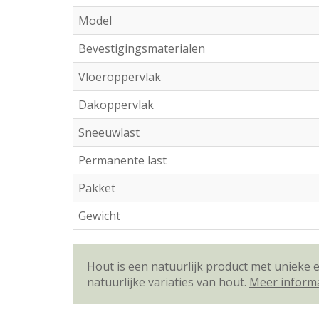
Model
Bevestigingsmaterialen
Vloeroppervlak
Dakoppervlak
Sneeuwlast
Permanente last
Pakket
Gewicht
Hout is een natuurlijk product met unieke
natuurlijke variaties van hout.
Meer inform