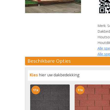
Merk: S
Dakbede
Houtsoo
Houtdi
Alle spe
Alle spe
Beschikbare Opties
Kies
hier uw dakbedekking
11x
11x