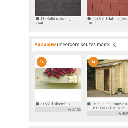
11x
Solid dakshingles
11x
Solid dakshingles
zwart
rood
Aanbouw
(meerdere keuzes mogelijk)
1x
1x
1x
Solid bloembak
1x
Solid aanbouwkast
L118 x B96 x H161,8 cm
+€ 34,95
+€ 469