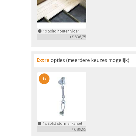
1x
Solid houten vloer
+€ 836,75
Extra
opties (meerdere keuzes mogelijk)
1x
1x
Solid stormankerset
+€ 89,95