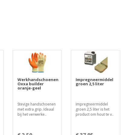
Werkhandschoenen
Impregneermiddel
Oxxa builder
groen 2,5 liter
oranje-geel
Stevige handschoenen
Impregneermiddel
met extra grip. Ideaal
groen 2,5 liter is het
bij het verwerke..
product om hout te v..