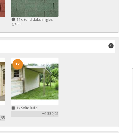
11x
Solid dakshingles
groen
1x
1x
Solid luifel
+€ 339,95
,95