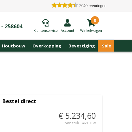
2040
ervaringen
0
 - 258604
Klantenservice
Account
Winkelwagen
Houtbouw
Overkapping
Bevestiging
Sale
Bestel direct
€ 5.234,60
per stuk
incl BTW