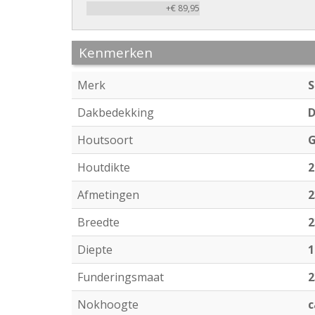
+€ 89,95
Kenmerken
Merk
S
Dakbedekking
D
Houtsoort
G
Houtdikte
Afmetingen
2
Breedte
2
Diepte
1
Funderingsmaat
2
Nokhoogte
c