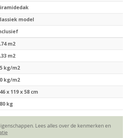
iramidedak
lassiek model
nclusief
.74 m2
.33 m2
5 kg/m2
0 kg/m2
46 x 119 x 58 cm
80 kg
 eigenschappen. Lees alles over de kenmerken en
atie