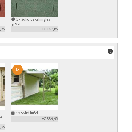
3x
Solid dakshingles
groen
,85
+€ 167,85
1x
1x
Solid luifel
96
+€ 339,95
,95