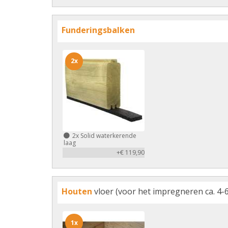
Funderingsbalken
2x
2x
Solid waterkerende
laag
+€ 119,90
Houten
vloer (voor het impregneren ca. 4-6
1x