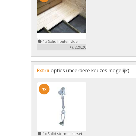
1x
Solid houten vloer
+€ 229,20
Extra
opties (meerdere keuzes mogelijk)
1x
1x
Solid stormankerset