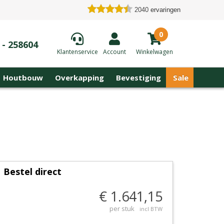
2040
ervaringen
0
 - 258604
Klantenservice
Account
Winkelwagen
Houtbouw
Overkapping
Bevestiging
Sale
Bestel direct
€ 1.641,15
per stuk
incl BTW