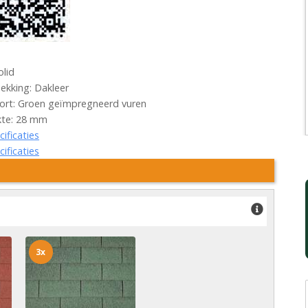
olid
kking: Dakleer
ort: Groen geïmpregneerd vuren
kte: 28 mm
cificaties
cificaties
3x