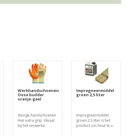
Werkhandschoenen
Impregneermiddel
Oxxa builder
groen 2,5 liter
oranje-geel
Stevige handschoenen
Impregneermiddel
met extra grip. Ideaal
groen 2,5 liter is het
bij het verwerke..
product om hout te v..