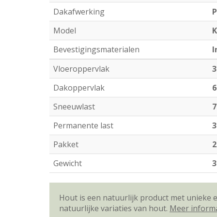
Dakafwerking
P
Model
K
Bevestigingsmaterialen
I
Vloeroppervlak
3
Dakoppervlak
6
Sneeuwlast
7
Permanente last
3
Pakket
2
Gewicht
3
Hout is een natuurlijk product met unieke
natuurlijke variaties van hout.
Meer inform