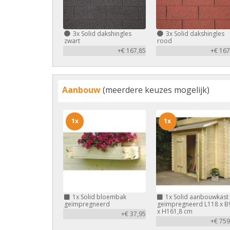
3x
Solid dakshingles
3x
Solid dakshingles
zwart
rood
+€ 167,85
+€ 167
Aanbouw
(meerdere keuzes mogelijk)
1x
1x
1x
Solid bloembak
1x
Solid aanbouwkast
geïmpregneerd
geïmpregneerd L118 x B
x H161,8 cm
+€ 37,95
+€ 759