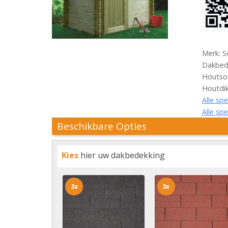
Merk: S
Dakbede
Houtso
Houtdi
Alle spe
Alle spe
Beschikbare Opties
Kies
hier uw dakbedekking
3x
3x