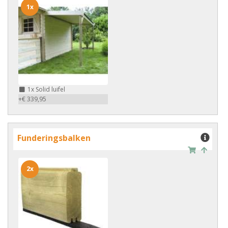
1x
1x
Solid luifel
+€ 339,95
Funderingsbalken
2x