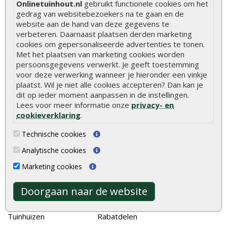
Onlinetuinhout.nl
gebruikt functionele cookies om het
Hoe betonpaal plaatsen
gedrag van websitebezoekers na te gaan en de
website aan de hand van deze gegevens te
Hoe schutting plaatsen
verbeteren. Daarnaast plaatsen derden marketing
De 9 beste tuinschermen van Onlinetuinhout.nl
cookies om gepersonaliseerde advertenties te tonen.
Met het plaatsen van marketing cookies worden
Stijlvolle houtsoorten voor in de tuin
persoonsgegevens verwerkt. Je geeft toestemming
voor deze verwerking wanneer je hieronder een vinkje
Duurzame tuin
plaatst. Wil je niet alle cookies accepteren? Dan kan je
Welke palen voor een schapenhek
dit op ieder moment aanpassen in de instellingen.
Lees voor meer informatie onze
privacy- en
cookieverklaring
.
Alle populaire categorieën
Technische cookies
Tuinhout
Tuindeuren
Analytische cookies
Schutting
Tuinschermen
Marketing cookies
Vlonderplanken
Schuttingplanken
Tuinpalen
Steigerplanken
Doorgaan naar de website
Tuinhekken
Douglas hout
Tuinhuizen
Rabatdelen