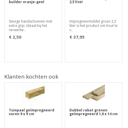
builder oranje-geel
2,5 liter
Stevige handschoenen met
Impregneermiddel groen 2,5
extra grip. Ideaal bij het
liter is het product om hout te
verwerke..
v..
€ 2,50
€ 37,95
Klanten kochten ook
Tuinpaal geïmpregneerd
Dubbel rabat grenen
vuren 9 x 9 cm
geïmpregneerd 1,8 x 14 cm