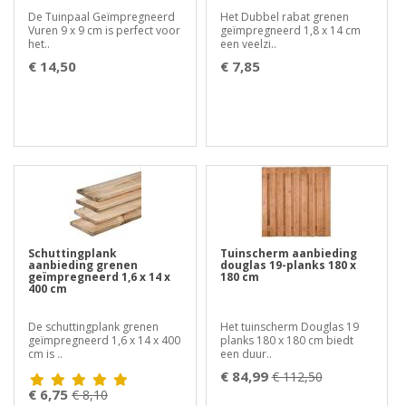
De Tuinpaal Geïmpregneerd
Het Dubbel rabat grenen
Vuren 9 x 9 cm is perfect voor
geïmpregneerd 1,8 x 14 cm
het..
een veelzi..
€ 14,50
€ 7,85
Schuttingplank
Tuinscherm aanbieding
aanbieding grenen
douglas 19-planks 180 x
geïmpregneerd 1,6 x 14 x
180 cm
400 cm
De schuttingplank grenen
Het tuinscherm Douglas 19
geïmpregneerd 1,6 x 14 x 400
planks 180 x 180 cm biedt
cm is ..
een duur..
€ 84,99
€ 112,50
€ 6,75
€ 8,10