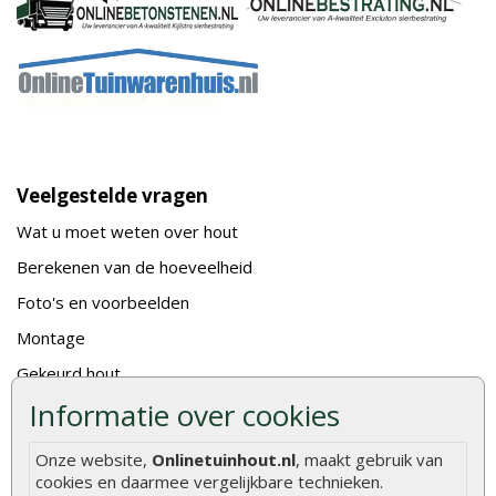
Veelgestelde vragen
Wat u moet weten over hout
Berekenen van de hoeveelheid
Foto's en voorbeelden
Montage
Gekeurd hout
Informatie over cookies
De fundering van een vlonder leggen
Hoe zelf een houten overkapping maken
Onze website,
Onlinetuinhout.nl
, maakt gebruik van
Hoe zelf een vlonder leggen
cookies en daarmee vergelijkbare technieken.