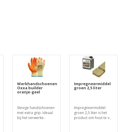
Werkhandschoenen
Impregneermiddel
Oxxa builder
groen 2,5 liter
oranje-geel
Stevige handschoenen
Impregneermiddel
met extra grip. Ideaal
groen 2,5 liter is het
bij het verwerke..
product om hout te v..