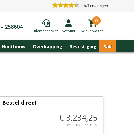
2040
ervaringen
0
 - 258604
Klantenservice
Account
Winkelwagen
Houtbouw
Overkapping
Bevestiging
Sale
Bestel direct
€ 3.234,25
per stuk
incl BTW