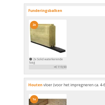
Funderingsbalken
2x
2x
Solid waterkerende
laag
+€ 119,90
Houten
vloer (voor het impregneren ca. 4-6
1x