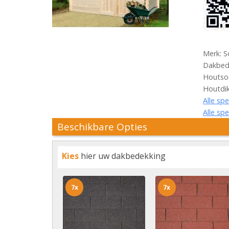
Merk: S
Dakbede
Houtsoo
Houtdi
Alle spe
Alle spe
Beschikbare Opties
Kies
hier uw dakbedekking
7x
7x