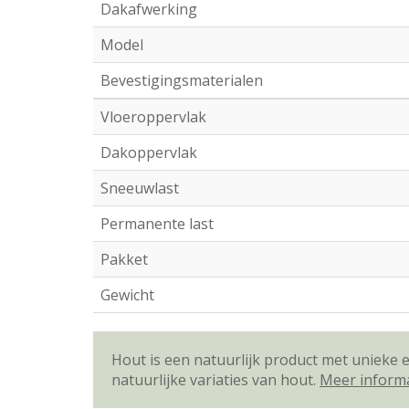
Dakafwerking
Model
Bevestigingsmaterialen
Vloeroppervlak
Dakoppervlak
Sneeuwlast
Permanente last
Pakket
Gewicht
Hout is een natuurlijk product met unieke
natuurlijke variaties van hout.
Meer inform