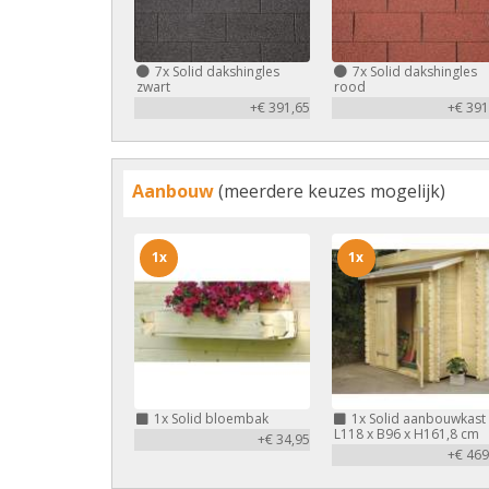
7x
Solid dakshingles
7x
Solid dakshingles
zwart
rood
+€ 391,65
+€ 391
Aanbouw
(meerdere keuzes mogelijk)
1x
1x
1x
Solid bloembak
1x
Solid aanbouwkast
L118 x B96 x H161,8 cm
+€ 34,95
+€ 469