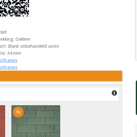
olid
kking: Dakleer
rt: Blank onbehandeld vuren
kte: 34 mm
cificaties
cificaties
7x