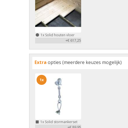
1x
Solid houten vloer
+€ 617,25
Extra
opties (meerdere keuzes mogelijk)
1x
1x
Solid stormankerset
+€ 89,95