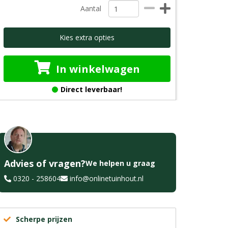
Aantal
Kies extra opties
In winkelwagen
Direct leverbaar!
Advies of vragen?
We helpen u graag
0320 - 258604
info@onlinetuinhout.nl
Scherpe prijzen