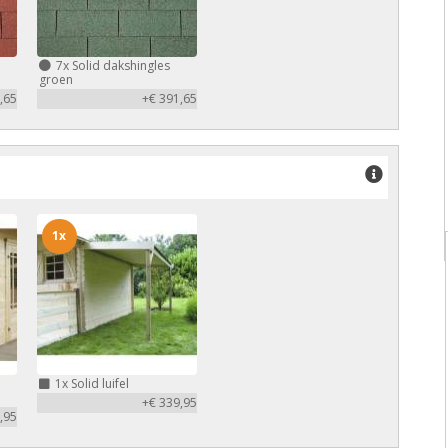
7x
Solid dakshingles
groen
,65
+€ 391,65
1x
1x
Solid luifel
+€ 339,95
,95