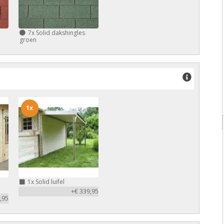
7x
Solid dakshingles
groen
1x
1x
Solid luifel
+€ 339,95
,95