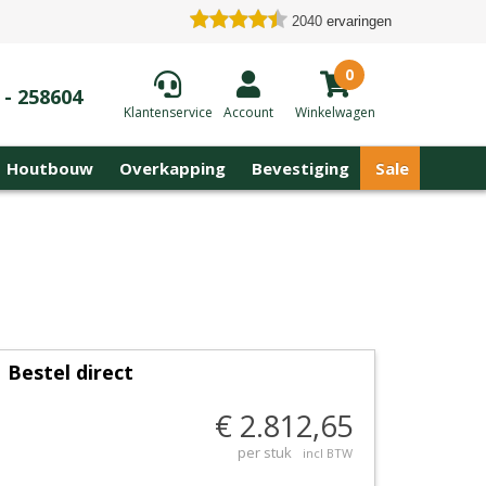
2040
ervaringen
0
 - 258604
Klantenservice
Account
Winkelwagen
Houtbouw
Overkapping
Bevestiging
Sale
Bestel direct
€ 2.812,65
per stuk
incl BTW