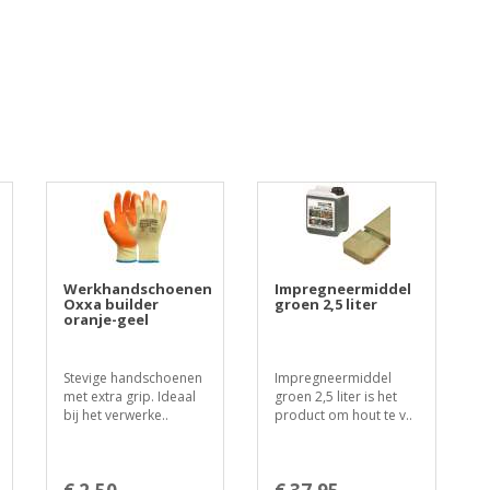
Werkhandschoenen
Impregneermiddel
Oxxa builder
groen 2,5 liter
oranje-geel
Stevige handschoenen
Impregneermiddel
met extra grip. Ideaal
groen 2,5 liter is het
bij het verwerke..
product om hout te v..