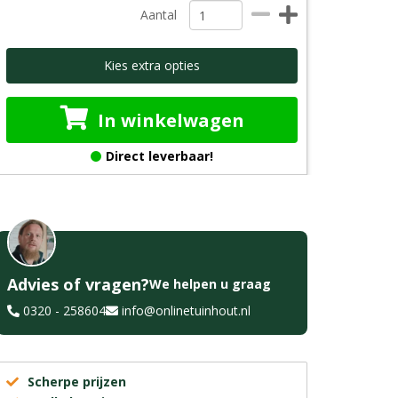
Aantal
Kies extra opties
In winkelwagen
Direct leverbaar!
Advies of vragen?
We helpen u graag
0320 - 258604
info@onlinetuinhout.nl
Scherpe prijzen