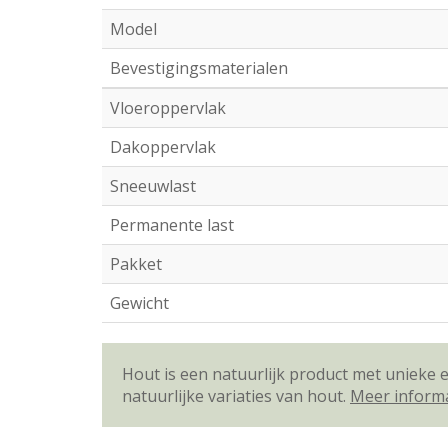
Model
Bevestigingsmaterialen
Vloeroppervlak
Dakoppervlak
Sneeuwlast
Permanente last
Pakket
Gewicht
Hout is een natuurlijk product met unieke
natuurlijke variaties van hout.
Meer inform