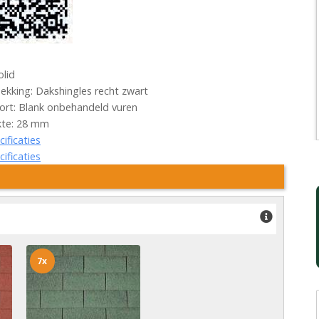
olid
kking: Dakshingles recht zwart
rt: Blank onbehandeld vuren
kte: 28 mm
cificaties
cificaties
7x