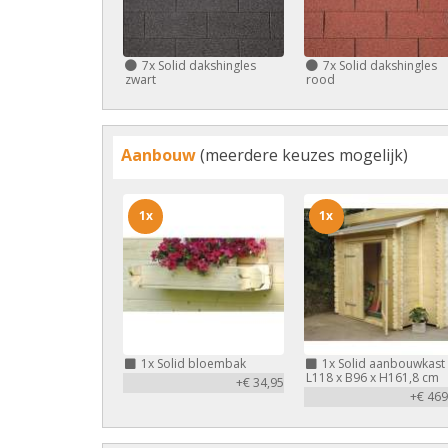
7x
Solid dakshingles
7x
Solid dakshingles
zwart
rood
Aanbouw
(meerdere keuzes mogelijk)
1x
1x
1x
Solid bloembak
1x
Solid aanbouwkast
L118 x B96 x H161,8 cm
+€ 34,95
+€ 469