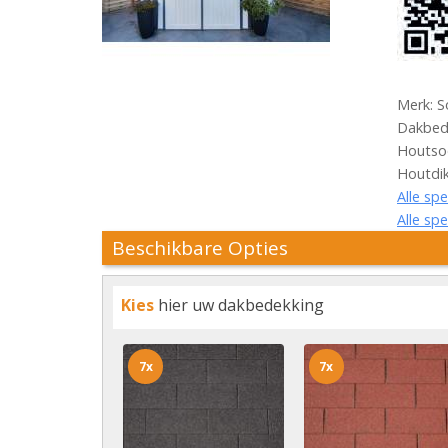
Merk: S
Dakbede
Houtsoo
Houtdi
Alle spe
Alle spe
Beschikbare Opties
Kies
hier uw dakbedekking
7x
7x