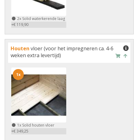
2x
Solid waterkerende laag
+€ 119,90
Houten
vloer (voor het impregneren ca. 4-6
weken extra levertijd)
1x
1x
Solid houten vloer
+€ 349,25