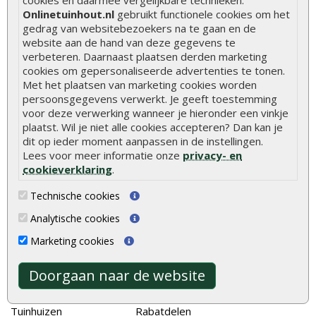
cookies en daarmee vergelijkbare technieken.
Onlinetuinhout.nl
gebruikt functionele cookies om het
Hoe betonpaal plaatsen
gedrag van websitebezoekers na te gaan en de
website aan de hand van deze gegevens te
Hoe schutting plaatsen
verbeteren. Daarnaast plaatsen derden marketing
cookies om gepersonaliseerde advertenties te tonen.
De 9 beste tuinschermen van Onlinetuinhout.nl
Met het plaatsen van marketing cookies worden
Stijlvolle houtsoorten voor in de tuin
persoonsgegevens verwerkt. Je geeft toestemming
voor deze verwerking wanneer je hieronder een vinkje
Duurzame tuin
plaatst. Wil je niet alle cookies accepteren? Dan kan je
Welke palen voor een schapenhek
dit op ieder moment aanpassen in de instellingen.
Lees voor meer informatie onze
privacy- en
cookieverklaring
.
Alle populaire categorieën
Technische cookies
Tuinhout
Tuindeuren
Analytische cookies
Schutting
Tuinschermen
Marketing cookies
Vlonderplanken
Schuttingplanken
Tuinpalen
Steigerplanken
Doorgaan naar de website
Tuinhekken
Douglas hout
Tuinhuizen
Rabatdelen