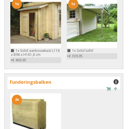
1x
1x
1x
Solid aanbouwkast L118
1x
Solid luifel
x B96 x H161,8 cm
+€ 339,95
+€ 469,95
Funderingsbalken
2x