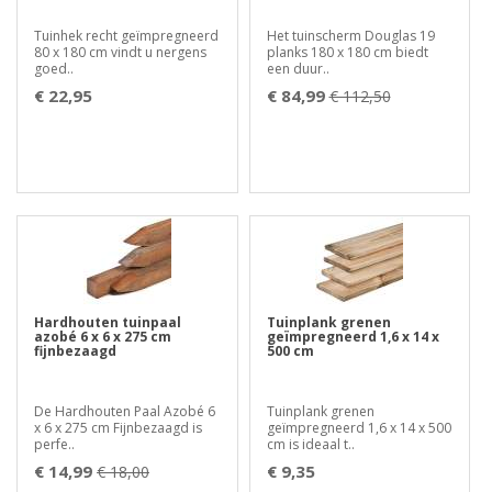
Tuinhek recht geïmpregneerd
Het tuinscherm Douglas 19
80 x 180 cm vindt u nergens
planks 180 x 180 cm biedt
goed..
een duur..
€ 22,95
€ 84,99
€ 112,50
Hardhouten tuinpaal
Tuinplank grenen
azobé 6 x 6 x 275 cm
geïmpregneerd 1,6 x 14 x
fijnbezaagd
500 cm
De Hardhouten Paal Azobé 6
Tuinplank grenen
x 6 x 275 cm Fijnbezaagd is
geïmpregneerd 1,6 x 14 x 500
perfe..
cm is ideaal t..
€ 14,99
€ 9,35
€ 18,00