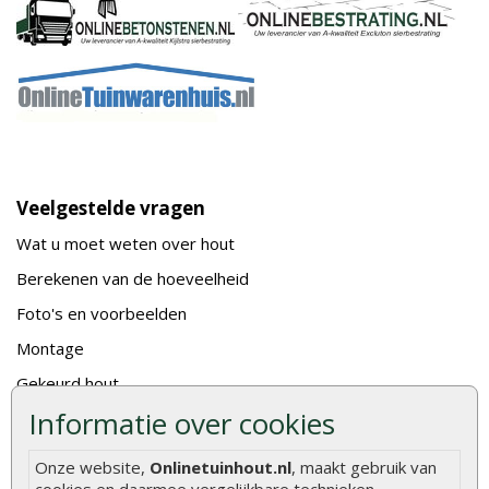
Veelgestelde vragen
Wat u moet weten over hout
Berekenen van de hoeveelheid
Foto's en voorbeelden
Montage
Gekeurd hout
Informatie over cookies
De fundering van een vlonder leggen
Hoe zelf een houten overkapping maken
Onze website,
Onlinetuinhout.nl
, maakt gebruik van
Hoe zelf een vlonder leggen