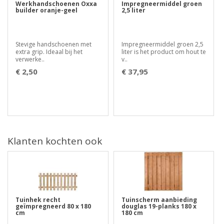
Werkhandschoenen Oxxa
Impregneermiddel groen
builder oranje-geel
2,5 liter
Stevige handschoenen met
Impregneermiddel groen 2,5
extra grip. Ideaal bij het
liter is het product om hout te
verwerke..
v..
€ 2,50
€ 37,95
Klanten kochten ook
Tuinhek recht
Tuinscherm aanbieding
geïmpregneerd 80 x 180
douglas 19-planks 180 x
cm
180 cm