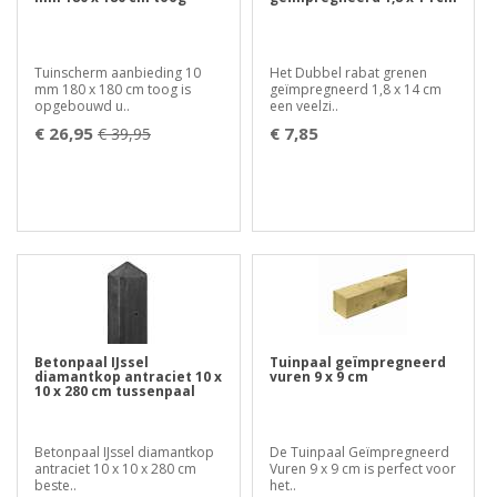
Tuinscherm aanbieding 10
Het Dubbel rabat grenen
mm 180 x 180 cm toog is
geïmpregneerd 1,8 x 14 cm
opgebouwd u..
een veelzi..
€ 26,95
€ 7,85
€ 39,95
Betonpaal IJssel
Tuinpaal geïmpregneerd
diamantkop antraciet 10 x
vuren 9 x 9 cm
10 x 280 cm tussenpaal
Betonpaal IJssel diamantkop
De Tuinpaal Geïmpregneerd
antraciet 10 x 10 x 280 cm
Vuren 9 x 9 cm is perfect voor
beste..
het..