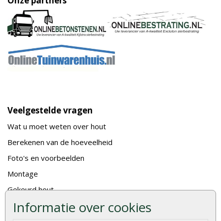
Onze partners
Veelgestelde vragen
Wat u moet weten over hout
Berekenen van de hoeveelheid
Foto's en voorbeelden
Montage
Gekeurd hout
Informatie over cookies
De fundering van een vlonder leggen