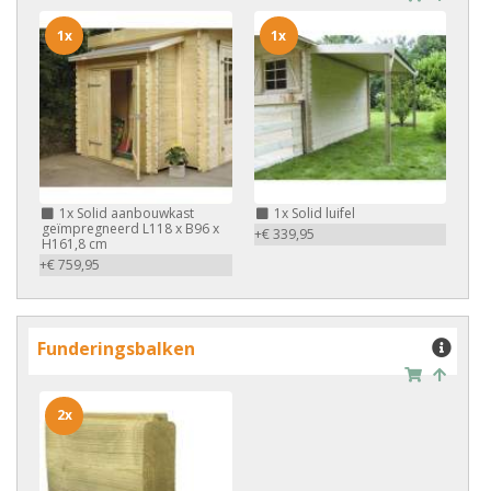
1x
1x
1x
Solid aanbouwkast
1x
Solid luifel
geïmpregneerd L118 x B96 x
+€ 339,95
H161,8 cm
+€ 759,95
Funderingsbalken
2x