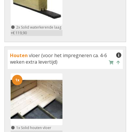
2x
Solid waterkerende laag
+€ 119,90
Houten
vloer (voor het impregneren ca. 4-6
weken extra levertijd)
1x
1x
Solid houten vloer