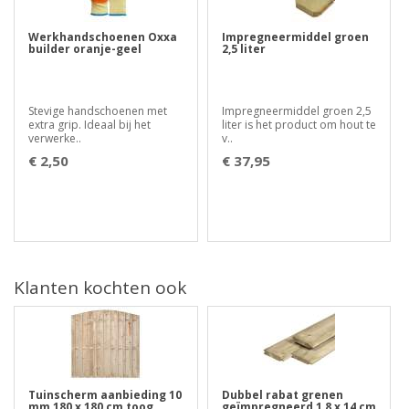
Werkhandschoenen Oxxa
Impregneermiddel groen
builder oranje-geel
2,5 liter
Stevige handschoenen met
Impregneermiddel groen 2,5
extra grip. Ideaal bij het
liter is het product om hout te
verwerke..
v..
€ 2,50
€ 37,95
Klanten kochten ook
Tuinscherm aanbieding 10
Dubbel rabat grenen
mm 180 x 180 cm toog
geïmpregneerd 1,8 x 14 cm