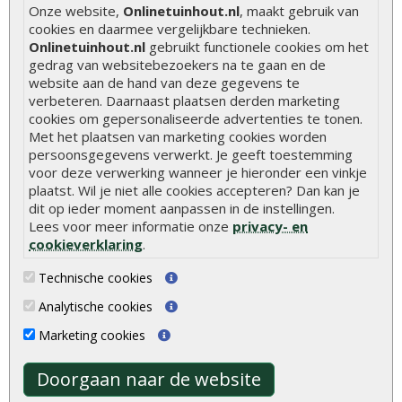
Hoe zelf een houten overkapping maken
Onze website,
Onlinetuinhout.nl
, maakt gebruik van
cookies en daarmee vergelijkbare technieken.
Hoe zelf een vlonder leggen
Onlinetuinhout.nl
gebruikt functionele cookies om het
Hoe betonpaal plaatsen
gedrag van websitebezoekers na te gaan en de
website aan de hand van deze gegevens te
Hoe schutting plaatsen
verbeteren. Daarnaast plaatsen derden marketing
cookies om gepersonaliseerde advertenties te tonen.
De 9 beste tuinschermen van Onlinetuinhout.nl
Met het plaatsen van marketing cookies worden
Stijlvolle houtsoorten voor in de tuin
persoonsgegevens verwerkt. Je geeft toestemming
voor deze verwerking wanneer je hieronder een vinkje
Duurzame tuin
plaatst. Wil je niet alle cookies accepteren? Dan kan je
Welke palen voor een schapenhek
dit op ieder moment aanpassen in de instellingen.
Lees voor meer informatie onze
privacy- en
cookieverklaring
.
Alle populaire categorieën
Technische cookies
Tuinhout
Tuindeuren
Analytische cookies
Schutting
Tuinschermen
Marketing cookies
Vlonderplanken
Schuttingplanken
Tuinpalen
Steigerplanken
Doorgaan naar de website
Tuinhekken
Douglas hout