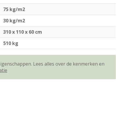
75 kg/m2
30 kg/m2
310 x 110 x 60 cm
510 kg
 eigenschappen. Lees alles over de kenmerken en
atie