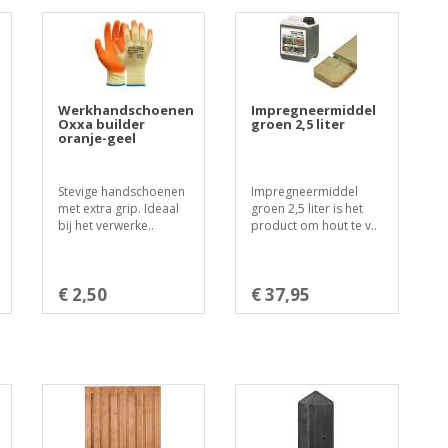
Werkhandschoenen
Impregneermiddel
Oxxa builder
groen 2,5 liter
oranje-geel
Stevige handschoenen
Impregneermiddel
met extra grip. Ideaal
groen 2,5 liter is het
bij het verwerke..
product om hout te v..
€ 2,50
€ 37,95