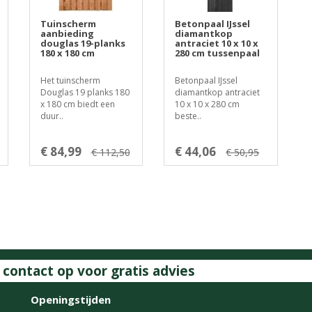
Tuinscherm
Betonpaal IJssel
aanbieding
diamantkop
douglas 19-planks
antraciet 10 x 10 x
180 x 180 cm
280 cm tussenpaal
Het tuinscherm
Betonpaal IJssel
Douglas 19 planks 180
diamantkop antraciet
x 180 cm biedt een
10 x 10 x 280 cm
duur..
beste..
€ 84,99
€ 44,06
€ 112,50
€ 50,95
ontact op voor gratis advies
Openingstijden