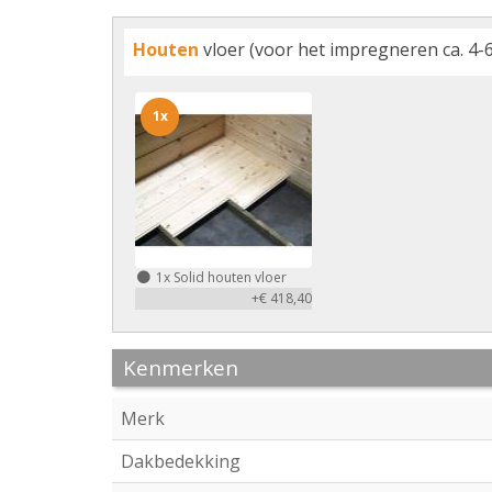
Houten
vloer (voor het impregneren ca. 4-6
1x
1x
Solid houten vloer
+€ 418,40
Kenmerken
Merk
Dakbedekking