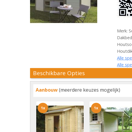
Merk: S
Dakbede
Houtsoo
Houtdi
Alle spe
Alle spe
Beschikbare Opties
Aanbouw
(meerdere keuzes mogelijk)
1x
1x