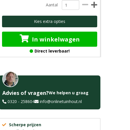
Aantal
Kies extra opties
In winkelwagen
Direct leverbaar!
Advies of vragen?
We helpen u graag
0320 - 258604
info@onlinetuinhout.nl
Scherpe prijzen