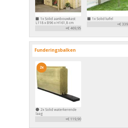
1x
Solid aanbouwkast
1x
Solid luifel
L118 x B96 x H161,8 cm
+€ 339
+€ 469,95
Funderingsbalken
2x
2x
Solid waterkerende
laag
+€ 119,90