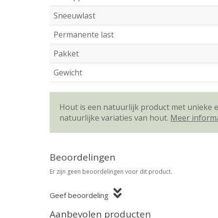
Sneeuwlast
Permanente last
Pakket
Gewicht
Hout is een natuurlijk product met unieke
natuurlijke variaties van hout.
Meer inform
Beoordelingen
Er zijn geen beoordelingen voor dit product.
Geef beoordeling
Aanbevolen producten