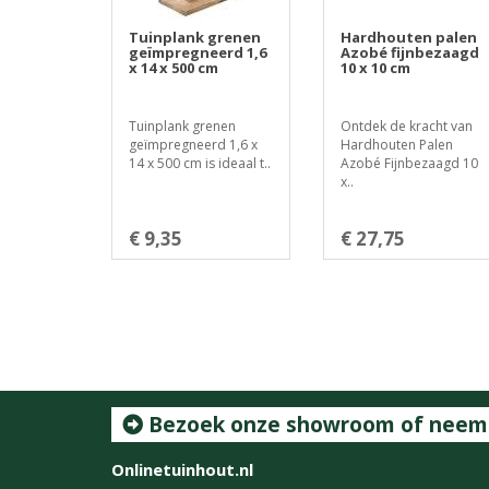
Tuinplank grenen
Hardhouten palen
geïmpregneerd 1,6
Azobé fijnbezaagd
x 14 x 500 cm
10 x 10 cm
Tuinplank grenen
Ontdek de kracht van
geïmpregneerd 1,6 x
Hardhouten Palen
14 x 500 cm is ideaal t..
Azobé Fijnbezaagd 10
x..
€ 9,35
€ 27,75
Bezoek onze showroom of neem c
Onlinetuinhout.nl