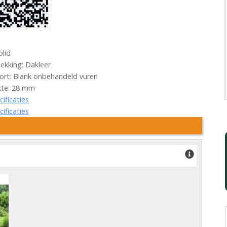
olid
kking: Dakleer
rt: Blank onbehandeld vuren
kte: 28 mm
cificaties
cificaties