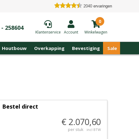
2040
ervaringen
0
 - 258604
Klantenservice
Account
Winkelwagen
Houtbouw
Overkapping
Bevestiging
Sale
Bestel direct
€ 2.070,60
per stuk
incl BTW