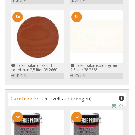
+€ 414,75
+€ 414,75
5x
5x
5x
Embalan dekkend
5x
Embalan isoleergrond
roodbruin 2,5 liter 38.2660
2,5 liter 38.2665
+€ 414,75
+€ 459,75
Carefree
Protect (zelf aanbrengen)
5x
5x