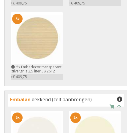
+€ 409,75
+€ 409,75
5x
5x
Embadecor transparant
zilvergrijs 2,5 liter 38.2612
+€ 409,75
Embalan
dekkend (zelf aanbrengen)
5x
5x