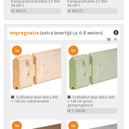
transparant licht eiken 2,5 liter
transparant pine 2,5 liter
38.2812
38.2811
+€ 404,75
+€ 404,75
Impregnatie
(extra levertijd ca. 6-8 weken)
1x
1x
1x
Blokhut Stian 400 x 400
1x
Blokhut Stian 400 x 400
+ 140 cm onbehandeld
+ 140 cm groen
geïmpregneerd
+€ 1.160,00
1x
1x