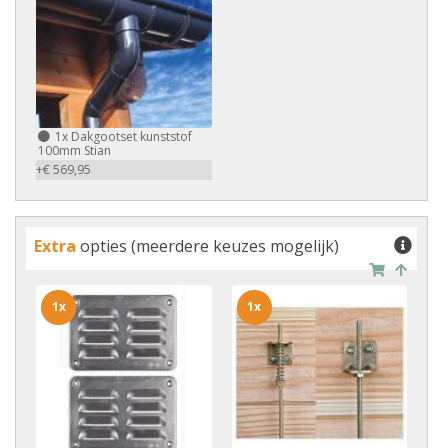
1x
Dakgootset kunststof
100mm Stian
+€ 569,95
Extra
opties (meerdere keuzes mogelijk)
1x
1x