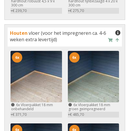
hardhout robuust 4,5 x 9 x
hardhout fijnbezaagd 4 x 20 x
300 cm
300 cm
+€ 239,70
+€ 275,70
Houten
vloer (voor het impregneren ca. 4-6
weken extra levertijd)
6x
6x
6x
Vloerpakket 18 mm
6x
Vloerpakket 18 mm
onbehandeld
groen geïmpregneerd
+€ 371,70
+€ 485,70
6x
6x