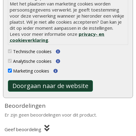
Deurhoogte
ca. 180 cm (inclusief kozijn)
Met het plaatsen van marketing cookies worden
persoonsgegevens verwerkt. Je geeft toestemming
Ramen
1 te openen raam (dubbel glas)
voor deze verwerking wanneer je hieronder een vinkje
plaatst. Wil je niet alle cookies accepteren? Dan kan je
Dakafwerking
Zadeldak
dit op ieder moment aanpassen in de instellingen.
Lees voor meer informatie onze
privacy- en
Model
Klassiek model
cookieverklaring
.
Bevestigingsmaterialen
Inclusief
Technische cookies
Analytische cookies
Hout is een natuurlijk product met unieke
Marketing cookies
eigenschappen. Lees alles over de kenmerken en
natuurlijke variaties van hout.
Meer informatie
Doorgaan naar de website
Beoordelingen
Er zijn geen beoordelingen voor dit product.
Geef beoordeling