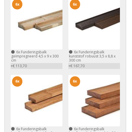
6x
6x
6x
Funderingsbalk
6x
Funderingsbalk
geïmpregneerd 4,5 x 9 x 300
kunststof robuust 3,5 x 8,8 x
cm
300 cm
+€ 113,70
+€ 167,70
6x
6x
6x
Funderingsbalk
6x
Funderingsbalk