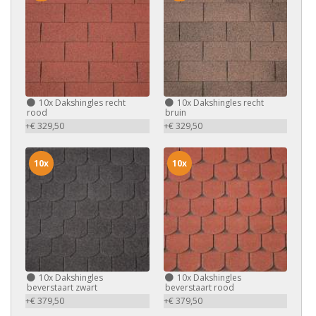
10x
Dakshingles recht
10x
Dakshingles recht
rood
bruin
+€ 329,50
+€ 329,50
10x
10x
10x
Dakshingles
10x
Dakshingles
beverstaart zwart
beverstaart rood
+€ 379,50
+€ 379,50