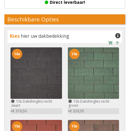
Direct leverbaar!
Beschikbare Opties
Kies
hier uw dakbedekking
10x
10x
10x
Dakshingles recht
10x
Dakshingles recht
zwart
groen
+€ 319,50
+€ 329,50
10x
10x