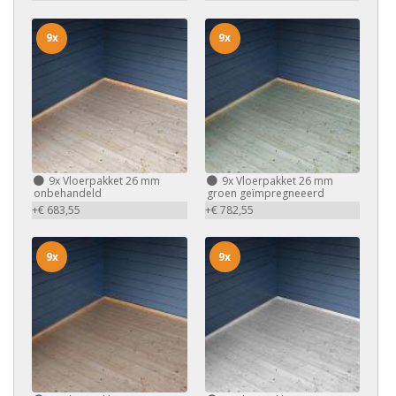
9x
9x
9x
Vloerpakket 26 mm
9x
Vloerpakket 26 mm
onbehandeld
groen geïmpregneeerd
+€ 683,55
+€ 782,55
9x
9x