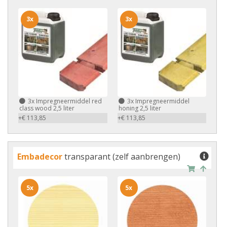
3x
3x
3x
Impregneermiddel red
3x
Impregneermiddel
class wood 2,5 liter
honing 2,5 liter
+€ 113,85
+€ 113,85
Embadecor
transparant (zelf aanbrengen)
5x
5x