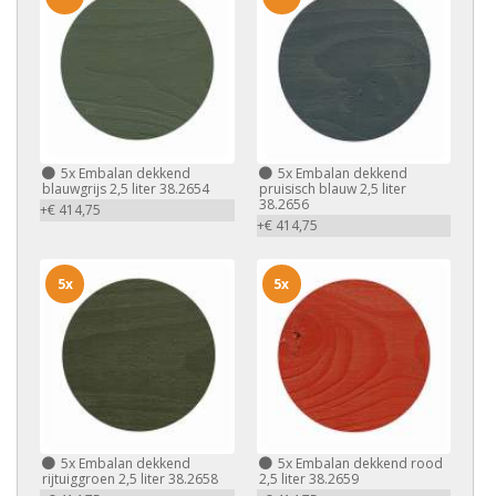
5x
Embalan dekkend
5x
Embalan dekkend
blauwgrijs 2,5 liter 38.2654
pruisisch blauw 2,5 liter
38.2656
+€ 414,75
+€ 414,75
5x
5x
5x
Embalan dekkend
5x
Embalan dekkend rood
rijtuiggroen 2,5 liter 38.2658
2,5 liter 38.2659