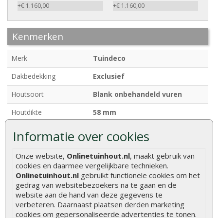
+€ 1.160,00
+€ 1.160,00
Kenmerken
Merk
Tuindeco
Dakbedekking
Exclusief
Houtsoort
Blank onbehandeld vuren
Houtdikte
58 mm
Afmetingen
400 x 400 + 140 cm
Informatie over cookies
Breedte
400 cm
Onze website,
Onlinetuinhout.nl
, maakt gebruik van
cookies en daarmee vergelijkbare technieken.
Diepte
400 + 140 cm
Onlinetuinhout.nl
gebruikt functionele cookies om het
Funderingsmaat
380 x 380 cm
gedrag van websitebezoekers na te gaan en de
website aan de hand van deze gegevens te
Nokhoogte
ca. 250 cm
verbeteren. Daarnaast plaatsen derden marketing
cookies om gepersonaliseerde advertenties te tonen.