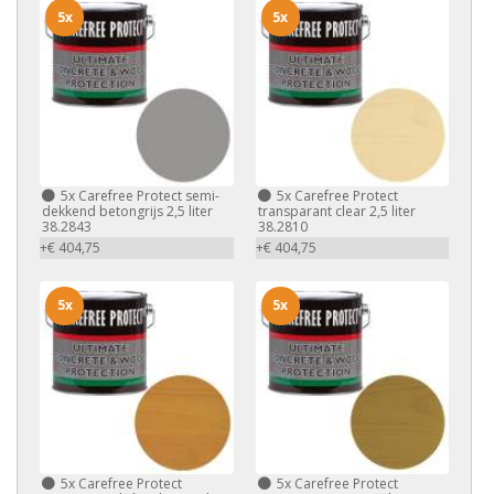
5x
5x
5x
Carefree Protect semi-
5x
Carefree Protect
dekkend betongrijs 2,5 liter
transparant clear 2,5 liter
38.2843
38.2810
+€ 404,75
+€ 404,75
5x
5x
5x
Carefree Protect
5x
Carefree Protect