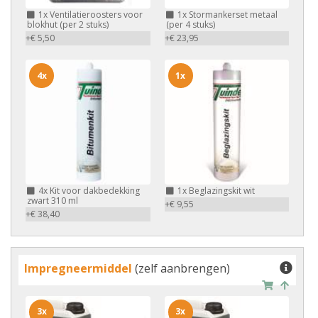
1x
Ventilatieroosters voor
1x
Stormankerset metaal
blokhut (per 2 stuks)
(per 4 stuks)
+€ 5,50
+€ 23,95
4x
1x
4x
Kit voor dakbedekking
1x
Beglazingskit wit
zwart 310 ml
+€ 9,55
+€ 38,40
Impregneermiddel
(zelf aanbrengen)
3x
3x