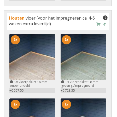
Houten
vloer (voor het impregneren ca. 4-6
weken extra levertijd)
9x
9x
9x
Vloerpakket 18 mm
9x
Vloerpakket 18 mm
onbehandeld
groen geïmpregneerd
+€ 557,55
+€ 728,55
9x
9x