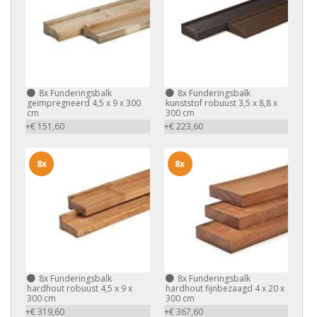
8x
Funderingsbalk
8x
Funderingsbalk
geïmpregneerd 4,5 x 9 x 300
kunststof robuust 3,5 x 8,8 x
cm
300 cm
+€ 151,60
+€ 223,60
8x
8x
8x
Funderingsbalk
8x
Funderingsbalk
hardhout robuust 4,5 x 9 x
hardhout fijnbezaagd 4 x 20 x
300 cm
300 cm
+€ 319,60
+€ 367,60