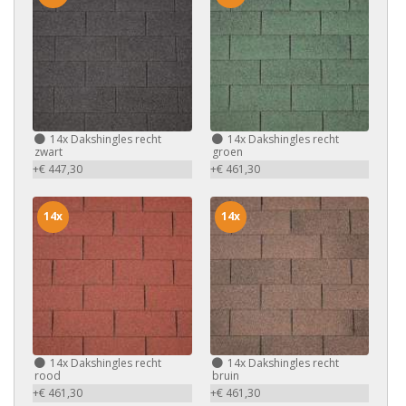
14x
Dakshingles recht
14x
Dakshingles recht
zwart
groen
+€ 447,30
+€ 461,30
14x
14x
14x
Dakshingles recht
14x
Dakshingles recht
rood
bruin
+€ 461,30
+€ 461,30