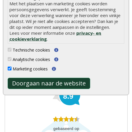
Met het plaatsen van marketing cookies worden
24/7 online bestellen
persoonsgegevens verwerkt. Je geeft toestemming
Meer dan 40 jaar ervaring
voor deze verwerking wanneer je hieronder een vinkje
Centraal gelegen showroom
plaatst. Wil je niet alle cookies accepteren? Dan kan je
dit op ieder moment aanpassen in de instellingen.
Lees voor meer informatie onze
privacy- en
cookieverklaring
.
Technische cookies
Analytische cookies
Marketing cookies
Onlinetuinhout.nl
Doorgaan naar de website
8.9
gebaseerd op