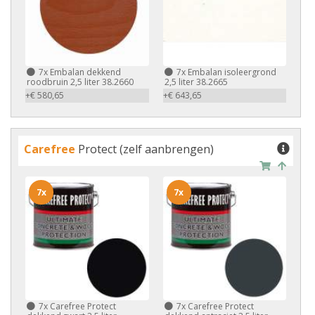
7x
Embalan dekkend
7x
Embalan isoleergrond
roodbruin 2,5 liter 38.2660
2,5 liter 38.2665
+€ 580,65
+€ 643,65
Carefree
Protect (zelf aanbrengen)
7x
7x
7x
Carefree Protect
7x
Carefree Protect