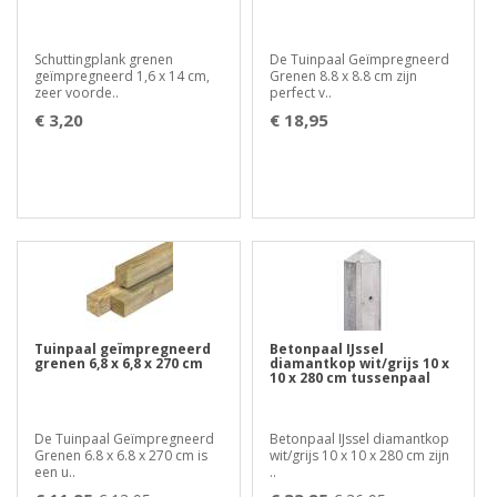
Schuttingplank grenen
De Tuinpaal Geïmpregneerd
geïmpregneerd 1,6 x 14 cm,
Grenen 8.8 x 8.8 cm zijn
zeer voorde..
perfect v..
€ 3,20
€ 18,95
Tuinpaal geïmpregneerd
Betonpaal IJssel
grenen 6,8 x 6,8 x 270 cm
diamantkop wit/grijs 10 x
10 x 280 cm tussenpaal
De Tuinpaal Geïmpregneerd
Betonpaal IJssel diamantkop
Grenen 6.8 x 6.8 x 270 cm is
wit/grijs 10 x 10 x 280 cm zijn
een u..
..