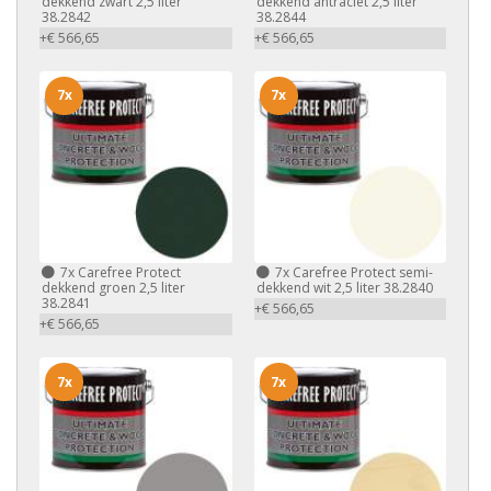
dekkend zwart 2,5 liter
dekkend antraciet 2,5 liter
38.2842
38.2844
+€ 566,65
+€ 566,65
7x
7x
7x
Carefree Protect
7x
Carefree Protect semi-
dekkend groen 2,5 liter
dekkend wit 2,5 liter 38.2840
38.2841
+€ 566,65
+€ 566,65
7x
7x