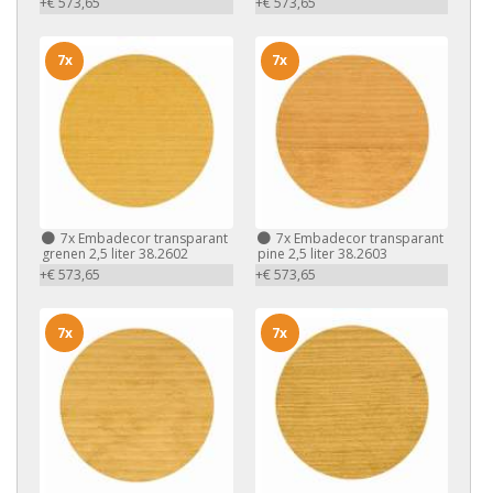
+€ 573,65
+€ 573,65
7x
7x
7x
Embadecor transparant
7x
Embadecor transparant
grenen 2,5 liter 38.2602
pine 2,5 liter 38.2603
+€ 573,65
+€ 573,65
7x
7x