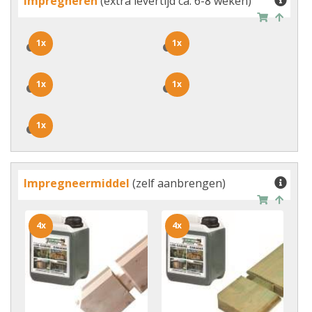
Impregneren
(extra levertijd ca. 6-8 weken)
1x
1x
1x
1x
1x
1x
1x
1x
1x
1x
Impregneermiddel
(zelf aanbrengen)
4x
4x