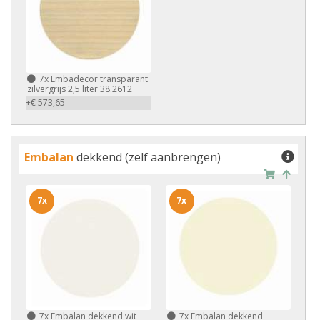
7x
Embadecor transparant
zilvergrijs 2,5 liter 38.2612
+€ 573,65
Embalan
dekkend (zelf aanbrengen)
7x
7x
7x
Embalan dekkend wit
7x
Embalan dekkend