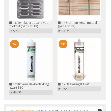
1x
Ventilatieroosters voor
1x
Stormankerset metaal
blokhut (per 2 stuks)
(per 4 stuks)
+€ 5,50
+€ 23,95
5x
1x
5x
Kit voor dakbedekking
1x
Beglazingskit wit
zwart 310 ml
+€ 9,55
+€ 48,00