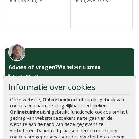
€ 11,95
€ 33,25
€ 13,95
€ 36,95
Advies of vragen?
We helpen u graag
0320 - 258604
Informatie over cookies
info@onlinetuinhout.nl
Onze website,
Onlinetuinhout.nl
, maakt gebruik van
cookies en daarmee vergelijkbare technieken.
Scherpe prijzen
Onlinetuinhout.nl
gebruikt functionele cookies om het
Snelle levering
gedrag van websitebezoekers na te gaan en de
Uitsluitend topkwaliteit
website aan de hand van deze gegevens te
Vakkundig personeel
verbeteren. Daarnaast plaatsen derden marketing
Ruime voorraad
cookies om gepersonaliseerde advertenties te tonen.