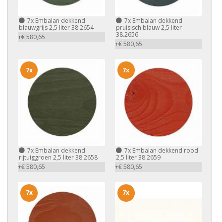
7x
Embalan dekkend
7x
Embalan dekkend
blauwgrijs 2,5 liter 38.2654
pruisisch blauw 2,5 liter
38.2656
+€ 580,65
+€ 580,65
7x
7x
7x
Embalan dekkend
7x
Embalan dekkend rood
rijtuiggroen 2,5 liter 38.2658
2,5 liter 38.2659
+€ 580,65
+€ 580,65
7x
7x