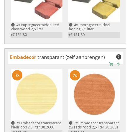
4x
Impregneermiddel red
4x
Impregneermiddel
class wood 2,5 liter
honing 2,5 liter
+€ 151,80
+€ 151,80
Embadecor
transparant (zelf aanbrengen)
7x
7x
7x
Embadecor transparant
7x
Embadecor transparant
kleurloos 2,5 liter 38.2600
zweeds rood 2,5 liter 38.2601