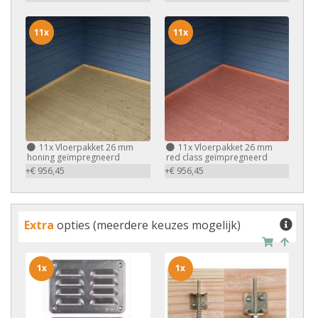
11x
11x
11x
Vloerpakket 26 mm
11x
Vloerpakket 26 mm
honing geïmpregneerd
red class geïmpregneerd
+€ 956,45
+€ 956,45
Extra
opties (meerdere keuzes mogelijk)
1x
1x