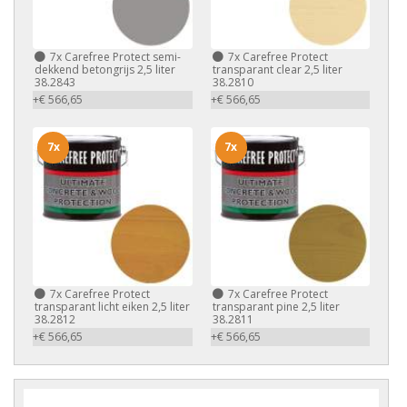
7x
Carefree Protect semi-
7x
Carefree Protect
dekkend betongrijs 2,5 liter
transparant clear 2,5 liter
38.2843
38.2810
+€ 566,65
+€ 566,65
7x
7x
7x
Carefree Protect
7x
Carefree Protect
transparant licht eiken 2,5 liter
transparant pine 2,5 liter
38.2812
38.2811
+€ 566,65
+€ 566,65