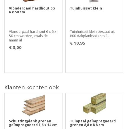
Vlonderpaal hardhout 6 x
Tuinhuisset klein
6 x 50 cm
Vlonderpaal hardhout 6 x 6 x
Tuinhuisset klein bestaat uit
50 cm worden, zoals de
800 dakplankspijkers 2..
naam al ..
€ 10,95
€ 3,00
Klanten kochten ook
Schuttingplank grenen
Tuinpaal geïmpregneerd
geïmpregneerd 1,6 x 14 cm
grenen 8,8 x 8,8 cm