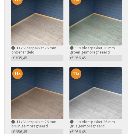
11x
Vloerpakket 26 mm
11x
Vloerpakket 26 mm
onbehandeld
groen geïmpregneeerd
+€ 835,45
+€ 956,45
11x
11x
11x
Vloerpakket 26 mm
11x
Vloerpakket 26 mm
bruin geïmpregneerd
grijs geïmpregneerd
+€ 956,45
+€ 956,45