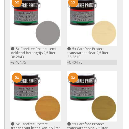
5x
5x
5x
Carefree Protect semi-
5x
Carefree Protect
dekkend betongrijs 2,5 liter
transparant clear 2,5 liter
38.2843
38.2810
+€ 404,75
+€ 404,75
5x
5x
5x
Carefree Protect
5x
Carefree Protect
transparant licht eiken 2,5 liter
transparant pine 2,5 liter