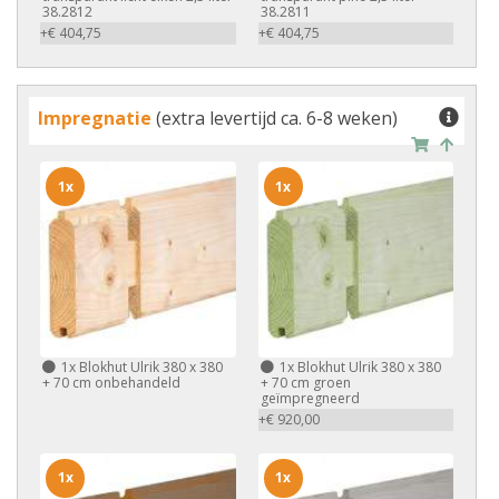
38.2812
38.2811
+€ 404,75
+€ 404,75
Impregnatie
(extra levertijd ca. 6-8 weken)
1x
1x
1x
Blokhut Ulrik 380 x 380
1x
Blokhut Ulrik 380 x 380
+ 70 cm onbehandeld
+ 70 cm groen
geïmpregneerd
+€ 920,00
1x
1x