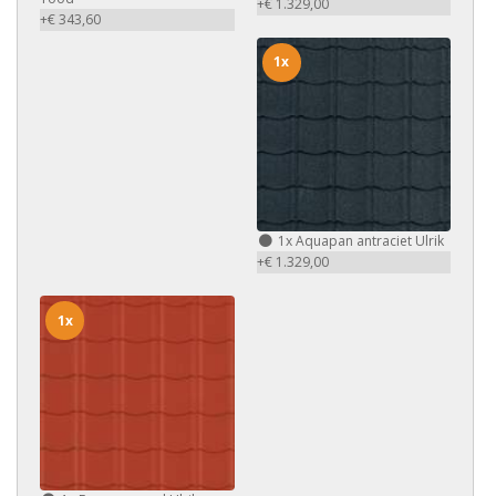
+€ 1.329,00
+€ 343,60
1x
1x
Aquapan antraciet Ulrik
+€ 1.329,00
1x