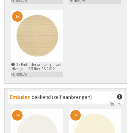
+€ 409,75
+€ 409,75
5x
5x
Embadecor transparant
zilvergrijs 2,5 liter 38.2612
+€ 409,75
Embalan
dekkend (zelf aanbrengen)
5x
5x