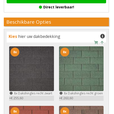
Direct leverbaar!
Beschikbare Opties
Kies
hier uw dakbedekking
8x
8x
8x
Dakshingles recht zwart
8x
Dakshingles recht groen
+€ 255,60
+€ 263,60
8x
8x