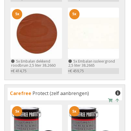
5x
5x
5x
Embalan dekkend
5x
Embalan isoleergrond
roodbruin 2,5 liter 38.2660
2,5 liter 38.2665
+€ 414,75
+€ 459,75
Carefree
Protect (zelf aanbrengen)
5x
5x