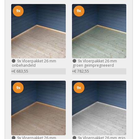
9x
9x
9x
Vloerpakket 26 mm
9x
Vloerpakket 26 mm
onbehandeld
groen geïmpregneeerd
+€ 683,55
+€ 782,55
9x
9x
9x
Vloerpakket 26 mm
9x
Vloerpakket 26 mm grijs