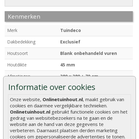
Kenmerken
Merk
Tuindeco
Dakbedekking
Exclusief
Houtsoort
Blank onbehandeld vuren
Houtdikte
45 mm
Afmetingen
380 x 380 + 70 cm
Informatie over cookies
Breedte
380 cm
Diepte
380 + 70 cm
Onze website,
Onlinetuinhout.nl
, maakt gebruik van
cookies en daarmee vergelijkbare technieken.
Funderingsmaat
360 x 360 cm
Onlinetuinhout.nl
gebruikt functionele cookies om het
gedrag van websitebezoekers na te gaan en de
Nokhoogte
ca. 263 cm
website aan de hand van deze gegevens te
verbeteren. Daarnaast plaatsen derden marketing
Deurhoogte
ca. 190 cm (inclusief kozijn)
cookies om gepersonaliseerde advertenties te tonen.