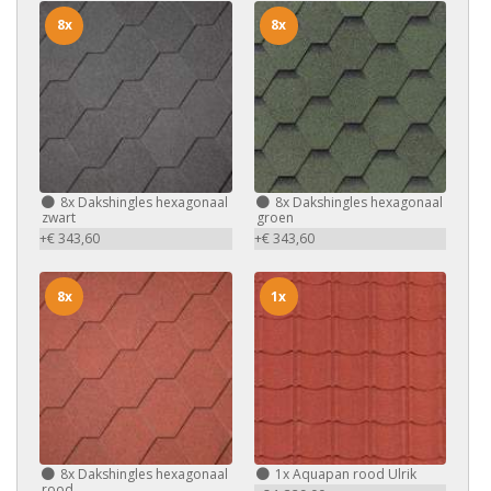
8x
8x
8x
Dakshingles hexagonaal
8x
Dakshingles hexagonaal
zwart
groen
+€ 343,60
+€ 343,60
8x
1x
8x
Dakshingles hexagonaal
1x
Aquapan rood Ulrik
rood