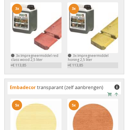
3x
3x
3x
Impregneermiddel red
3x
Impregneermiddel
class wood 2,5 liter
honing 2,5 liter
+€ 113,85
+€ 113,85
Embadecor
transparant (zelf aanbrengen)
5x
5x