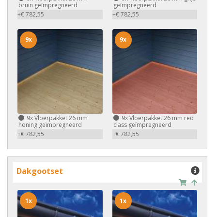
bruin geïmpregneerd
geïmpregneerd
+€ 782,55
+€ 782,55
9x
9x
9x
Vloerpakket 26 mm
9x
Vloerpakket 26 mm red
honing geïmpregneerd
class geïmpregneerd
+€ 782,55
+€ 782,55
Dakgootset
1x
1x