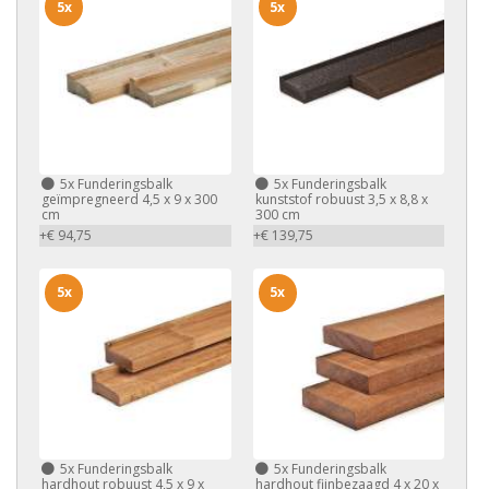
5x
5x
5x
Funderingsbalk
5x
Funderingsbalk
geïmpregneerd 4,5 x 9 x 300
kunststof robuust 3,5 x 8,8 x
cm
300 cm
+€ 94,75
+€ 139,75
5x
5x
5x
Funderingsbalk
5x
Funderingsbalk
hardhout robuust 4,5 x 9 x
hardhout fijnbezaagd 4 x 20 x