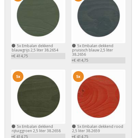
5x
Embalan dekkend
5x
Embalan dekkend
blauwgrijs 2,5 liter 38.2654
pruisisch blauw 2,5 liter
38.2656
+€ 414,75
+€ 414,75
5x
5x
5x
Embalan dekkend
5x
Embalan dekkend rood
rijtuiggroen 2,5 liter 38.2658
2,5 liter 38.2659
+€ 414,75
+€ 414,75