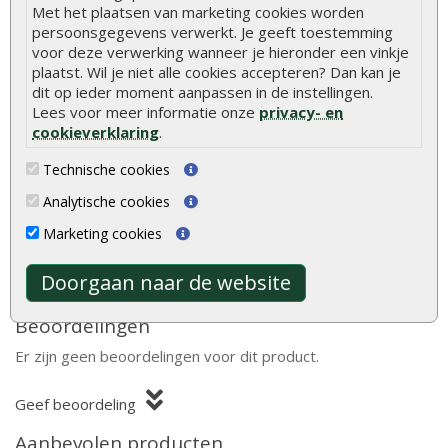
Met het plaatsen van marketing cookies worden
Ramen
1 te openen raam (enkel glas)
persoonsgegevens verwerkt. Je geeft toestemming
voor deze verwerking wanneer je hieronder een vinkje
Dakafwerking
Zadeldak
plaatst. Wil je niet alle cookies accepteren? Dan kan je
dit op ieder moment aanpassen in de instellingen.
Model
Klassiek model
Lees voor meer informatie onze
privacy- en
Bevestigingsmaterialen
Inclusief
cookieverklaring
.
Technische cookies
Hout is een natuurlijk product met unieke
Analytische cookies
eigenschappen. Lees alles over de kenmerken en
Marketing cookies
natuurlijke variaties van hout.
Meer informatie
Doorgaan naar de website
Beoordelingen
Er zijn geen beoordelingen voor dit product.
Geef beoordeling
Aanbevolen producten