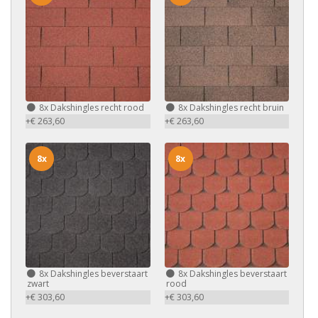
8x
Dakshingles recht rood
8x
Dakshingles recht bruin
+€ 263,60
+€ 263,60
8x
8x
8x
Dakshingles beverstaart
8x
Dakshingles beverstaart
zwart
rood
+€ 303,60
+€ 303,60