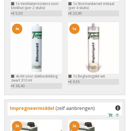
1x
Ventilatieroosters voor
1x
Stormankerset metaal
blokhut (per 2 stuks)
(per 4 stuks)
+€ 5,50
+€ 23,95
4x
1x
4x
Kit voor dakbedekking
1x
Beglazingskit wit
zwart 310 ml
+€ 9,55
+€ 38,40
Impregneermiddel
(zelf aanbrengen)
3x
3x