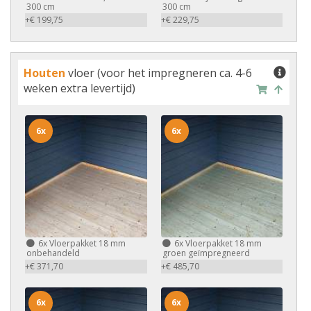
300 cm
300 cm
+€ 199,75
+€ 229,75
Houten
vloer (voor het impregneren ca. 4-6
weken extra levertijd)
6x
6x
6x
Vloerpakket 18 mm
6x
Vloerpakket 18 mm
onbehandeld
groen geïmpregneerd
+€ 371,70
+€ 485,70
6x
6x