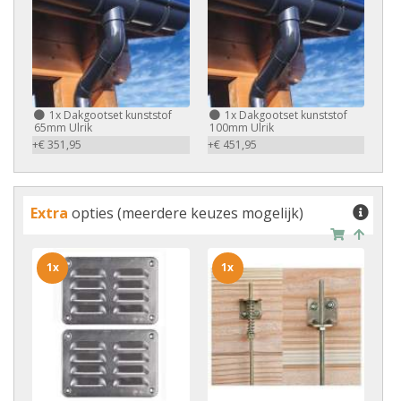
1x
Dakgootset kunststof
1x
Dakgootset kunststof
65mm Ulrik
100mm Ulrik
+€ 351,95
+€ 451,95
Extra
opties (meerdere keuzes mogelijk)
1x
1x