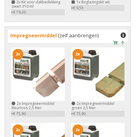
2x
Kit voor dakbedekking
1x
Beglazingskit wit
zwart 310 ml
+€ 9,55
+€ 19,20
Impregneermiddel
(zelf aanbrengen)
2x
2x
2x
Impregneermiddel
2x
Impregneermiddel
kleurloos 2,5 liter
groen 2,5 liter
+€ 75,90
+€ 75,90
2x
2x