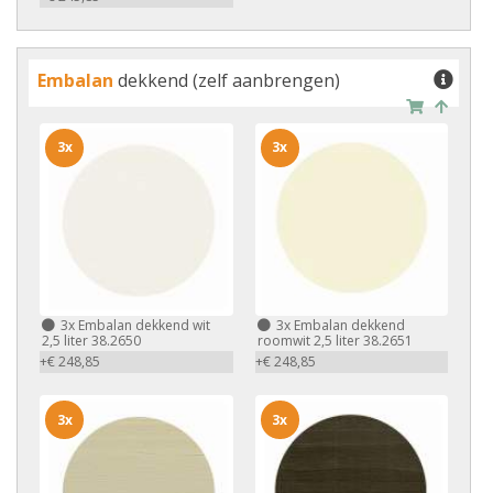
Embalan
dekkend (zelf aanbrengen)
3x
3x
3x
Embalan dekkend wit
3x
Embalan dekkend
2,5 liter 38.2650
roomwit 2,5 liter 38.2651
+€ 248,85
+€ 248,85
3x
3x