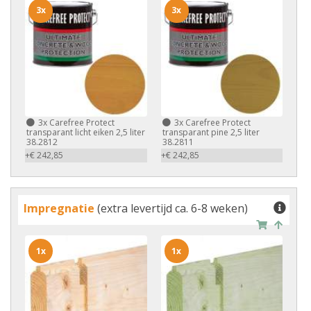
3x
3x
3x
Carefree Protect
3x
Carefree Protect
transparant licht eiken 2,5 liter
transparant pine 2,5 liter
38.2812
38.2811
+€ 242,85
+€ 242,85
Impregnatie
(extra levertijd ca. 6-8 weken)
1x
1x