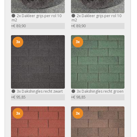
2x
Dakleer grijs per rol 10
2x
Dakleer grijs per rol 10
m2
m2
+€ 89,90
+€ 89,90
3x
3x
3x
Dakshingles recht zwart
3x
Dakshingles recht groen
+€ 95,85
+€ 98,85
3x
3x