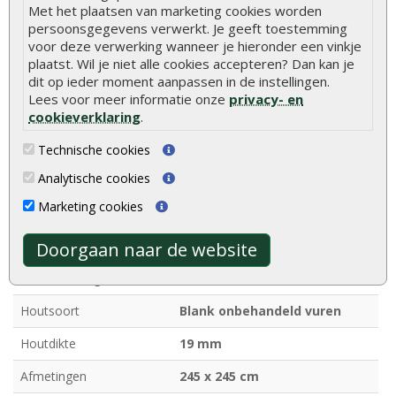
Met het plaatsen van marketing cookies worden
persoonsgegevens verwerkt. Je geeft toestemming
voor deze verwerking wanneer je hieronder een vinkje
plaatst. Wil je niet alle cookies accepteren? Dan kan je
dit op ieder moment aanpassen in de instellingen.
Lees voor meer informatie onze
privacy- en
1x
Blokhut Valery 245 x 245
1x
Blokhut Valery 245 x 245
cookieverklaring
.
cm honinggeel
cm red class wood
geïmpregneerd
geïmpregneerd
Technische cookies
+€ 330,00
+€ 330,00
Analytische cookies
Kenmerken
Marketing cookies
Merk
Tuindeco
Doorgaan naar de website
Dakbedekking
Exclusief
Houtsoort
Blank onbehandeld vuren
Houtdikte
19 mm
Afmetingen
245 x 245 cm