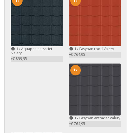
1x
1x
1x
Aquapan antraciet
1x
Easypan rood Valery
Valery
+€ 764,95
+€ 899,95
1x
1x
Easypan antraciet Valery
+€ 764,95