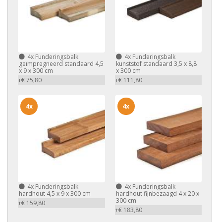
4x
Funderingsbalk
4x
Funderingsbalk
geïmpregneerd standaard 4,5
kunststof standaard 3,5 x 8,8
x 9 x 300 cm
x 300 cm
+€ 75,80
+€ 111,80
4x
4x
4x
Funderingsbalk
4x
Funderingsbalk
hardhout 4,5 x 9 x 300 cm
hardhout fijnbezaagd 4 x 20 x
300 cm
+€ 159,80
+€ 183,80