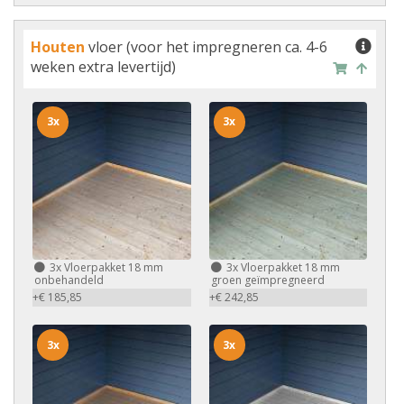
Houten
vloer (voor het impregneren ca. 4-6
weken extra levertijd)
3x
3x
3x
Vloerpakket 18 mm
3x
Vloerpakket 18 mm
onbehandeld
groen geïmpregneerd
+€ 185,85
+€ 242,85
3x
3x