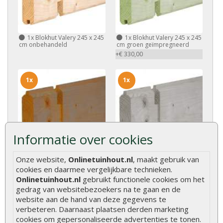
1x
Blokhut Valery 245 x 245
1x
Blokhut Valery 245 x 245
cm onbehandeld
cm groen geïmpregneerd
+€ 330,00
1x
1x
Informatie over cookies
Onze website,
Onlinetuinhout.nl
, maakt gebruik van
1x
Blokhut Valery 245 x 245
1x
Blokhut Valery 245 x 245
cm bruin geïmpregneerd
cm grijs geïmpregneerd
cookies en daarmee vergelijkbare technieken.
+€ 330,00
+€ 330,00
Onlinetuinhout.nl
gebruikt functionele cookies om het
gedrag van websitebezoekers na te gaan en de
website aan de hand van deze gegevens te
1x
1x
verbeteren. Daarnaast plaatsen derden marketing
cookies om gepersonaliseerde advertenties te tonen.