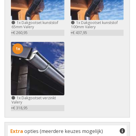
1x
Dakgootset kunststof
1x
Dakgootset kunststof
65mm Valery
100mm Valery
+€ 260,95
+€ 437,95
1x
1x
Dakgootset verzinkt
Valery
+€ 318,95
Extra
opties (meerdere keuzes mogelijk)