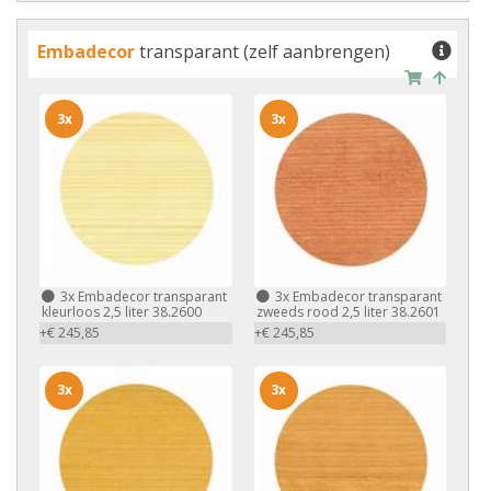
Embadecor
transparant (zelf aanbrengen)
3x
3x
3x
Embadecor transparant
3x
Embadecor transparant
kleurloos 2,5 liter 38.2600
zweeds rood 2,5 liter 38.2601
+€ 245,85
+€ 245,85
3x
3x