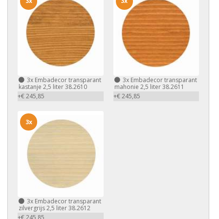
3x
3x
3x
Embadecor transparant
3x
Embadecor transparant
kastanje 2,5 liter 38.2610
mahonie 2,5 liter 38.2611
+€ 245,85
+€ 245,85
3x
3x
Embadecor transparant
zilvergrijs 2,5 liter 38.2612
+€ 245,85