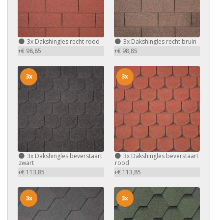
3x
Dakshingles recht rood
3x
Dakshingles recht bruin
+€ 98,85
+€ 98,85
3x
3x
3x
Dakshingles beverstaart
3x
Dakshingles beverstaart
zwart
rood
+€ 113,85
+€ 113,85
3x
3x