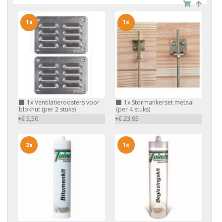
1x
1x
1x
Ventilatieroosters voor
1x
Stormankerset metaal
blokhut (per 2 stuks)
(per 4 stuks)
+€ 5,50
+€ 23,95
2x
1x