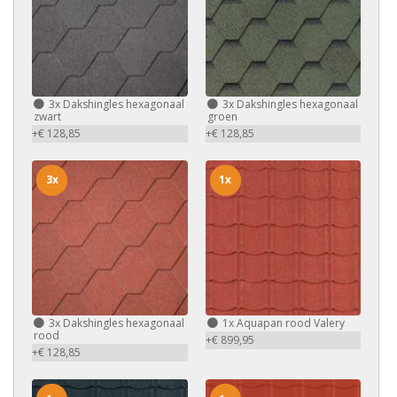
3x
Dakshingles hexagonaal
3x
Dakshingles hexagonaal
zwart
groen
+€ 128,85
+€ 128,85
3x
1x
3x
Dakshingles hexagonaal
1x
Aquapan rood Valery
rood
+€ 899,95
+€ 128,85