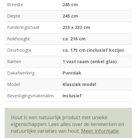
Breedte
245 cm
Diepte
245 cm
Funderingsmaat
233 x 233 cm
Nokhoogte
ca. 216 cm
Deurhoogte
ca. 175 cm (inclusief kozijn)
Ramen
1 vast raam (enkel glas)
Dakafwerking
Puntdak
Model
Klassiek model
Bevestigingsmaterialen
Inclusief
Hout is een natuurlijk product met unieke
eigenschappen. Lees alles over de kenmerken en
natuurlijke variaties van hout.
Meer informatie