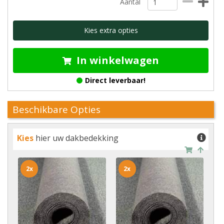
Aantal
Kies extra opties
In winkelwagen
Direct leverbaar!
Beschikbare Opties
Kies
hier uw dakbedekking
2x
2x