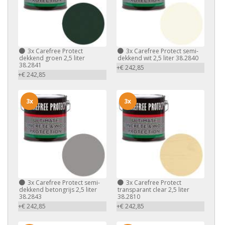
3x
Carefree Protect
3x
Carefree Protect semi-
dekkend groen 2,5 liter
dekkend wit 2,5 liter 38.2840
38.2841
+€ 242,85
+€ 242,85
3x
3x
3x
Carefree Protect semi-
3x
Carefree Protect
dekkend betongrijs 2,5 liter
transparant clear 2,5 liter
38.2843
38.2810
+€ 242,85
+€ 242,85