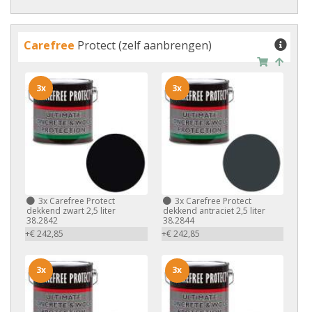
Carefree
Protect (zelf aanbrengen)
3x
3x
3x
Carefree Protect
3x
Carefree Protect
dekkend zwart 2,5 liter
dekkend antraciet 2,5 liter
38.2842
38.2844
+€ 242,85
+€ 242,85
3x
3x