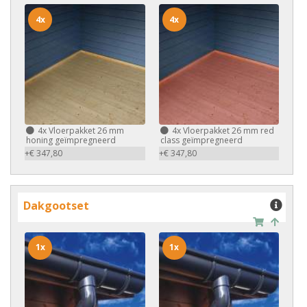
4x
4x
4x
Vloerpakket 26 mm
4x
Vloerpakket 26 mm red
honing geïmpregneerd
class geïmpregneerd
+€ 347,80
+€ 347,80
Dakgootset
1x
1x