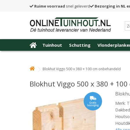
Ruime voorraad
snel geleverd
Bezorging in NL e
Tuinhout
Schutting
Vlonderplanke
Blokhut Viggo 500 x 380 + 100 cm onbehandeld
Blokhut Viggo 500 x 380 + 10
Blokhu
Merk: T
Dakbede
Houtsoo
Houtdi
Alle spe