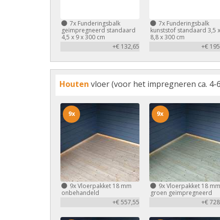
7x
Funderingsbalk
7x
Funderingsbalk
geïmpregneerd standaard
kunststof standaard 3,5 
4,5 x 9 x 300 cm
8,8 x 300 cm
+€ 132,65
+€ 195
Houten
vloer (voor het impregneren ca. 4-6
9x
9x
9x
Vloerpakket 18 mm
9x
Vloerpakket 18 m
onbehandeld
groen geïmpregneerd
+€ 557,55
+€ 728