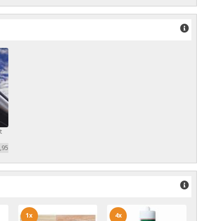
t
,95
1x
4x