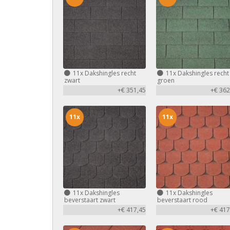
11x
Dakshingles recht
11x
Dakshingles recht
zwart
groen
+€ 351,45
+€ 362
11x
11x
11x
Dakshingles
11x
Dakshingles
beverstaart zwart
beverstaart rood
+€ 417,45
+€ 417