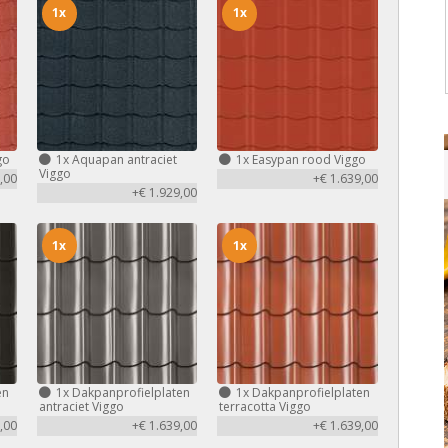
1x
1x
go
1x
Aquapan antraciet
1x
Easypan rood Viggo
Viggo
,00
+€ 1.639,00
+€ 1.929,00
1x
1x
en
1x
Dakpanprofielplaten
1x
Dakpanprofielplaten
antraciet Viggo
terracotta Viggo
,00
+€ 1.639,00
+€ 1.639,00