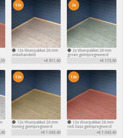
12x
2x
m
12x
Vloerpakket 26 mm
2x
Vloerpakket 26 mm
d
onbehandeld
groen geïmpregneeerd
,55
+€ 911,40
+€ 173,90
12x
12x
mm
12x
Vloerpakket 26 mm
12x
Vloerpakket 26 mm
honing geïmpregneerd
red class geïmpregneerd
,40
+€ 1.043,40
+€ 1.043,40