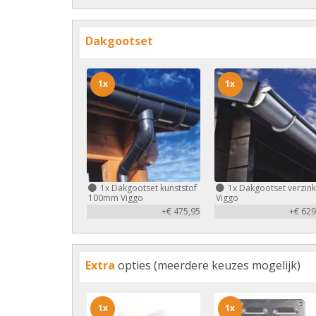
Dakgootset
1x
1x
1x
Dakgootset kunststof
1x
Dakgootset verzink
100mm Viggo
Viggo
+€ 475,95
+€ 629
Extra
opties (meerdere keuzes mogelijk)
1x
1x