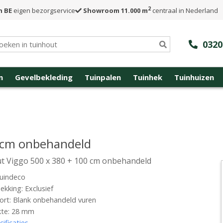
2
n BE
eigen bezorgservice
Showroom 11.000 m
centraal in Nederland
0320
n
Gevelbekleding
Tuinpalen
Tuinhek
Tuinhuizen
0 cm onbehandeld
t Viggo 500 x 380 + 100 cm onbehandeld
uindeco
kking: Exclusief
rt: Blank onbehandeld vuren
kte: 28 mm
cificaties