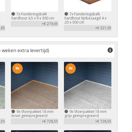
7x
Funderingsbalk
7x
Funderingsbalk
x
hardhout 4,5 x 9 x 300 cm
hardhout fijnbezaagd 4 x
20 x 300 cm
+€ 279,65
,65
+€ 321,65
 weken extra levertijd)
9x
9x
m
9x
Vloerpakket 18 mm
9x
Vloerpakket 18 mm
bruin geïmpregneerd
grijs geïmpregneerd
,55
+€ 728,55
+€ 728,55