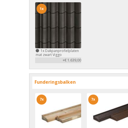
1x
1x
Dakpanprofielplaten
mat zwart Viggo
+€ 1.639,00
Funderingsbalken
7x
7x