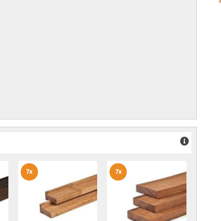
7x
7x