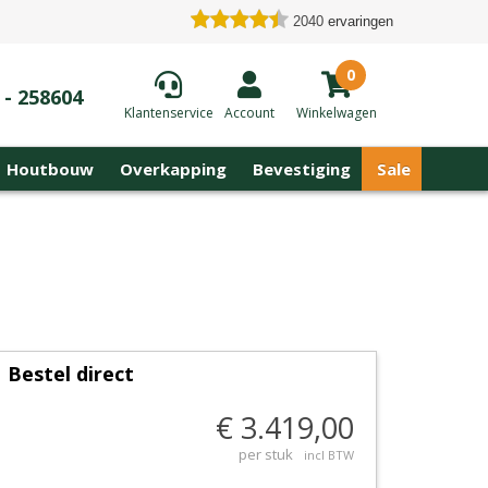
2040
ervaringen
0
 - 258604
Klantenservice
Account
Winkelwagen
Houtbouw
Overkapping
Bevestiging
Sale
Bestel direct
€ 3.419,00
per stuk
incl BTW