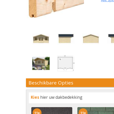
Beschikbare Opties
Kies
hier uw dakbedekking
11x
11x