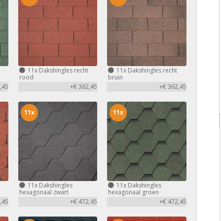
11x
Dakshingles recht
11x
Dakshingles recht
rood
bruin
,45
+€ 362,45
+€ 362,45
11x
11x
11x
Dakshingles
11x
Dakshingles
hexagonaal zwart
hexagonaal groen
,45
+€ 472,45
+€ 472,45