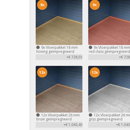
9x
9x
9x
Vloerpakket 18 mm
9x
Vloerpakket 18 m
honing geïmpregneerd
red class geïmpregneer
+€ 728,55
+€ 728
12x
12x
12x
Vloerpakket 26 mm
12x
Vloerpakket 26 
bruin geïmpregneerd
grijs geïmpregneerd
+€ 1.043,40
+€ 1.043