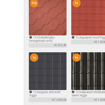
11x
1x
11x
Dakshingles
1x
Aquapan rood Vig
hexagonaal rood
+€ 1.929
+€ 472,45
1x
1x
1x
Easypan antraciet
1x
Dakpanprofielplat
Viggo
zwart Viggo
+€ 1.639,00
+€ 1.639