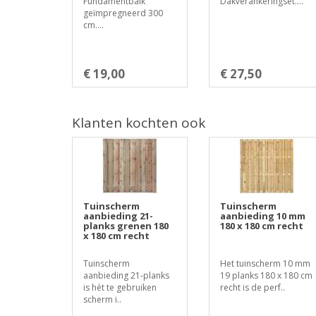
Fundamentbalk
Dakverankeringset....
geïmpregneerd 300
cm....
€ 19,00
€ 27,50
Klanten kochten ook
Tuinscherm
Tuinscherm
aanbieding 21-
aanbieding 10 mm
planks grenen 180
180 x 180 cm recht
x 180 cm recht
Tuinscherm
Het tuinscherm 10 mm
aanbieding 21-planks
19 planks 180 x 180 cm
is hét te gebruiken
recht is de perf..
scherm i..