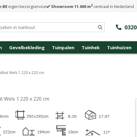
2
n BE
eigen bezorgservice
Showroom 11.000 m
centraal in Nederland
0320
n
Gevelbekleding
Tuinpalen
Tuinhek
Tuinhuizen
okhut Wels 1 220 x 220 cm
t Wels 1 220 x 220 cm