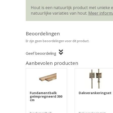
Hout is een natuurlijk product met unieke
natuurlijke variaties van hout.
Meer inform
Beoordelingen
Er zijn geen beoordelingen voor dit product.
Geef beoordeling
Aanbevolen producten
Fundamentbalk
Dakverankeringset
geïmpregneerd 300
cm