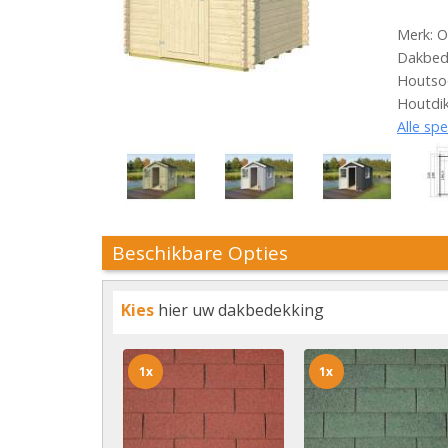
Merk: O
Dakbede
Houtso
Houtdi
Alle spe
Beschikbare Opties
Kies
hier uw dakbedekking
1x
1x