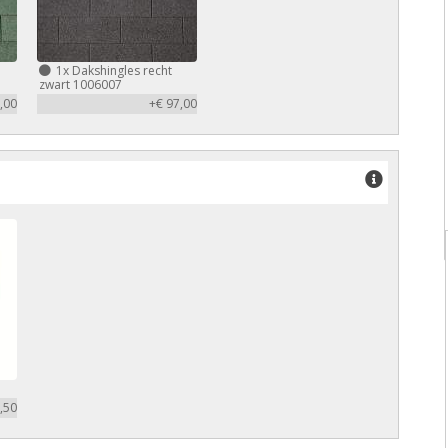
1x
Dakshingles recht
zwart 1006007
,00
+€ 97,00
,50