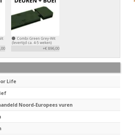
it
Combi Green Grey-Wit
(levertijd ca. 4-5 weken)
,00
+€ 896,00
or Life
ief
andeld Noord-Europees vuren
m
m