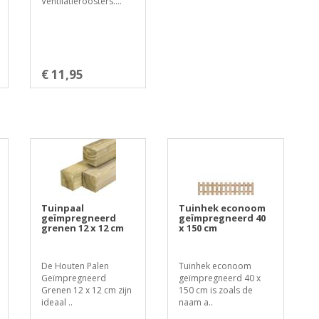
Ventilatieroosters....
€ 11,95
Tuinpaal
Tuinhek econoom
geïmpregneerd
geïmpregneerd 40
grenen 12 x 12 cm
x 150 cm
De Houten Palen
Tuinhek econoom
Geïmpregneerd
geïmpregneerd 40 x
Grenen 12 x 12 cm zijn
150 cm is zoals de
ideaal ..
naam a..