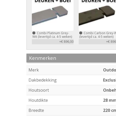
Combi Platinum Grey-
Combi Carbon Grey-W
Wit (levertijd ca. 4-5 weken)
(levertijd ca. 4-5 weken)
+€ 896,00
+€ 896
Kenmerken
Merk
Outdo
Dakbedekking
Exclus
Houtsoort
Onbeh
Houtdikte
28 m
Breedte
220 c