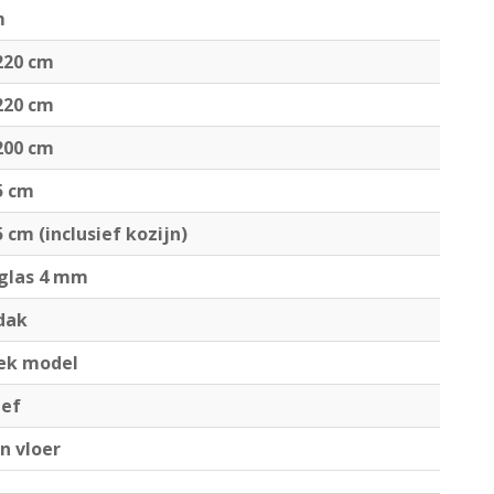
m
220 cm
220 cm
200 cm
5 cm
5 cm (inclusief kozijn)
 glas 4 mm
dak
iek model
ief
n vloer