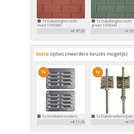
1x
Dakshingles recht
1x
Dakshingles recht
rood 1005985
groen 1005941
+€ 97,00
+€ 97
Extra
opties (meerdere keuzes mogelijk)
1x
1x
1x
Ventilatieroosters
1x
Dakverankeringset
+€ 11,95
+€ 27