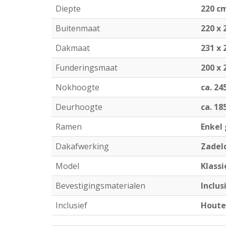
Diepte
220 c
Buitenmaat
220 x 
Dakmaat
231 x 
Funderingsmaat
200 x 
Nokhoogte
ca. 24
Deurhoogte
ca. 18
Ramen
Enkel
Dakafwerking
Zadel
Model
Klass
Bevestigingsmaterialen
Inclus
Inclusief
Houte