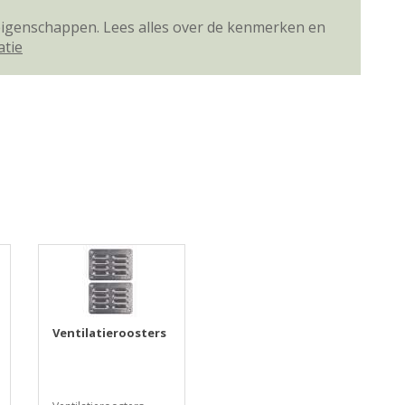
 eigenschappen. Lees alles over de kenmerken en
atie
Ventilatieroosters