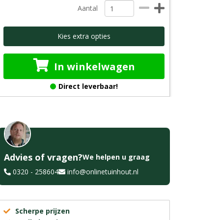
Aantal
Kies extra opties
In winkelwagen
Direct leverbaar!
Advies of vragen?
We helpen u graag
0320 - 258604
info@onlinetuinhout.nl
Scherpe prijzen