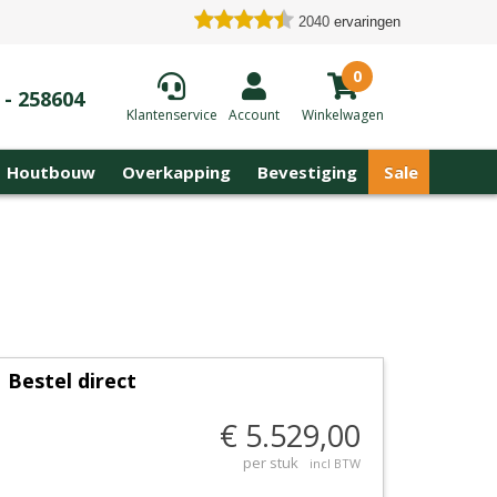
2040
ervaringen
0
 - 258604
Klantenservice
Account
Winkelwagen
Houtbouw
Overkapping
Bevestiging
Sale
Bestel direct
€ 5.529,00
per stuk
incl BTW