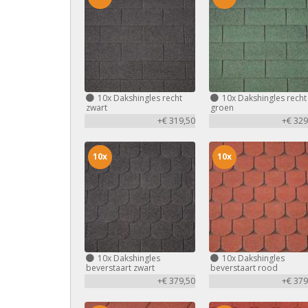
10x
Dakshingles recht
10x
Dakshingles recht
zwart
groen
+€ 319,50
+€ 329
10x
10x
10x
Dakshingles
10x
Dakshingles
beverstaart zwart
beverstaart rood
+€ 379,50
+€ 379