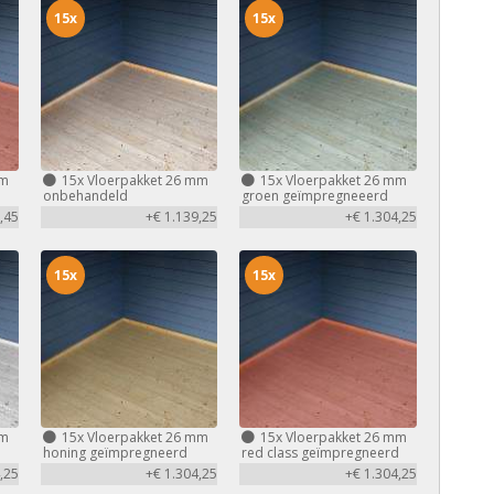
15x
15x
mm
15x
Vloerpakket 26 mm
15x
Vloerpakket 26 mm
d
onbehandeld
groen geïmpregneeerd
,45
+€ 1.139,25
+€ 1.304,25
15x
15x
mm
15x
Vloerpakket 26 mm
15x
Vloerpakket 26 mm
honing geïmpregneerd
red class geïmpregneerd
,25
+€ 1.304,25
+€ 1.304,25