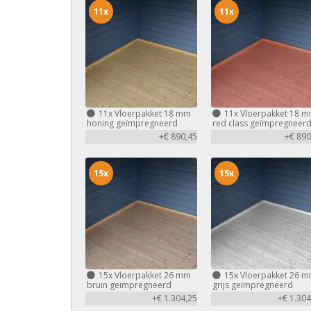
11x
11x
11x
Vloerpakket 18 mm
11x
Vloerpakket 18 
honing geïmpregneerd
red class geïmpregneer
+€ 890,45
+€ 890
15x
15x
15x
Vloerpakket 26 mm
15x
Vloerpakket 26 
bruin geïmpregneerd
grijs geïmpregneerd
+€ 1.304,25
+€ 1.304