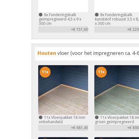
8x
Funderingsbalk
8x
Funderingsbalk
geïmpregneerd 4,5 x 9 x
kunststof robuust 3,5 x 8
300 cm
x 300 cm
+€ 151,60
+€ 223
Houten
vloer (voor het impregneren ca. 4-6
11x
11x
11x
Vloerpakket 18 mm
11x
Vloerpakket 18 
onbehandeld
groen geïmpregneerd
+€ 681,45
+€ 890