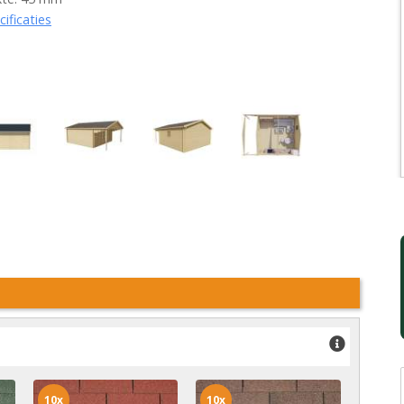
cificaties
10x
10x