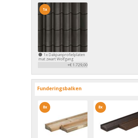
1x
1x
Dakpanprofielplaten
mat zwart Wolfgang
+€ 1.729,00
Funderingsbalken
8x
8x