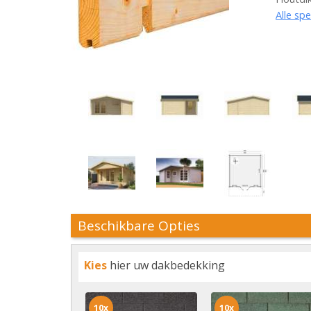
Alle spe
Beschikbare Opties
Kies
hier uw dakbedekking
10x
10x