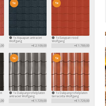
1x
1x
1x
Aquapan antraciet
1x
Easypan rood
Wolfgang
Wolfgang
,00
+€ 2.109,00
+€ 1.789,00
1x
1x
en
1x
Dakpanprofielplaten
1x
Dakpanprofielplaten
antraciet Wolfgang
terracotta Wolfgang
,00
+€ 1.729,00
+€ 1.729,00