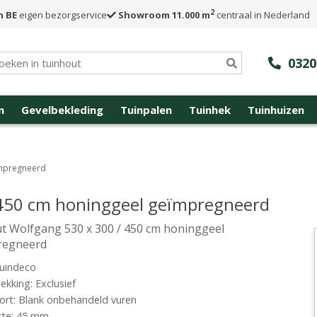
2
n BE
eigen bezorgservice
Showroom 11.000 m
centraal in Nederland
0320
n
Gevelbekleding
Tuinpalen
Tuinhek
Tuinhuizen
ïmpregneerd
 450 cm honinggeel geïmpregneerd
t Wolfgang 530 x 300 / 450 cm honinggeel
regneerd
uindeco
kking: Exclusief
rt: Blank onbehandeld vuren
kte: 45 mm