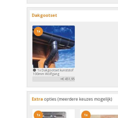
Dakgootset
1x
1x
Dakgootset kunststof
100mm Wolfgang
+€ 451,95
Extra
opties (meerdere keuzes mogelijk)
1x
1x