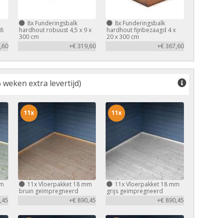
8x
Funderingsbalk
8x
Funderingsbalk
,8
hardhout robuust 4,5 x 9 x
hardhout fijnbezaagd 4 x
300 cm
20 x 300 cm
,60
+€ 319,60
+€ 367,60
 weken extra levertijd)
11x
11x
mm
11x
Vloerpakket 18 mm
11x
Vloerpakket 18 mm
bruin geïmpregneerd
grijs geïmpregneerd
,45
+€ 890,45
+€ 890,45