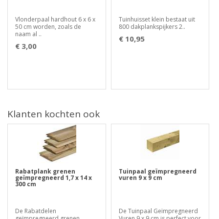
Vlonderpaal hardhout 6 x 6 x
Tuinhuisset klein bestaat uit
50 cm worden, zoals de
800 dakplankspijkers 2..
naam al ..
€ 10,95
€ 3,00
Klanten kochten ook
Rabatplank grenen
Tuinpaal geïmpregneerd
geïmpregneerd 1,7 x 14 x
vuren 9 x 9 cm
300 cm
De Rabatdelen
De Tuinpaal Geïmpregneerd
geïmpregneerd grenen
Vuren 9 x 9 cm is perfect voor