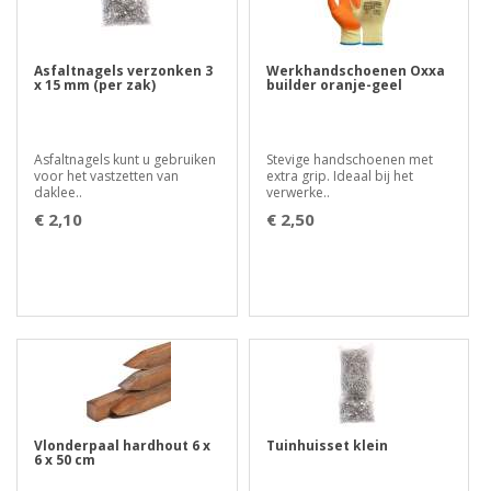
Asfaltnagels verzonken 3
Werkhandschoenen Oxxa
x 15 mm (per zak)
builder oranje-geel
Asfaltnagels kunt u gebruiken
Stevige handschoenen met
voor het vastzetten van
extra grip. Ideaal bij het
daklee..
verwerke..
€ 2,10
€ 2,50
Vlonderpaal hardhout 6 x
Tuinhuisset klein
6 x 50 cm