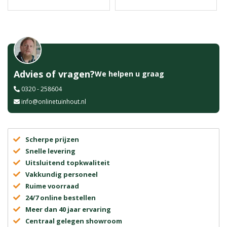
Advies of vragen?
We helpen u graag
0320 - 258604
info@onlinetuinhout.nl
Scherpe prijzen
Snelle levering
Uitsluitend topkwaliteit
Vakkundig personeel
Ruime voorraad
24/7 online bestellen
Meer dan 40 jaar ervaring
Centraal gelegen showroom