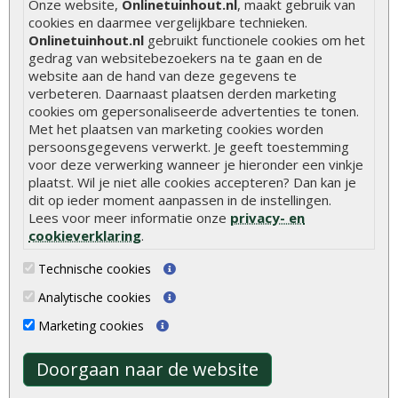
Onze website,
Onlinetuinhout.nl
, maakt gebruik van
Hoe schutting plaatsen
cookies en daarmee vergelijkbare technieken.
Onlinetuinhout.nl
gebruikt functionele cookies om het
De 9 beste tuinschermen van Onlinetuinhout.nl
gedrag van websitebezoekers na te gaan en de
Stijlvolle houtsoorten voor in de tuin
website aan de hand van deze gegevens te
verbeteren. Daarnaast plaatsen derden marketing
Duurzame tuin
cookies om gepersonaliseerde advertenties te tonen.
Met het plaatsen van marketing cookies worden
Welke palen voor een schapenhek
persoonsgegevens verwerkt. Je geeft toestemming
voor deze verwerking wanneer je hieronder een vinkje
Alle populaire categorieën
plaatst. Wil je niet alle cookies accepteren? Dan kan je
dit op ieder moment aanpassen in de instellingen.
Tuinhout
Tuindeuren
Lees voor meer informatie onze
privacy- en
Schutting
Tuinschermen
cookieverklaring
.
Vlonderplanken
Schuttingplanken
Technische cookies
Tuinpalen
Steigerplanken
Analytische cookies
Tuinhekken
Douglas hout
Marketing cookies
Tuinhuizen
Rabatdelen
Doorgaan naar de website
Blokhutten
Aanbiedingen