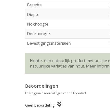
Breedte
Diepte
Nokhoogte
Deurhoogte
Bevestigingsmaterialen
Hout is een natuurlijk product met unieke
natuurlijke variaties van hout.
Meer inform
Beoordelingen
Er zijn geen beoordelingen voor dit product.
Geef beoordeling