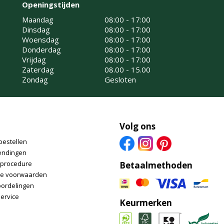
Openingstijden
Maandag
08:00 - 17:00
Dinsdag
08:00 - 17:00
Woensdag
08:00 - 17:00
Donderdag
08:00 - 17:00
Vrijdag
08:00 - 17:00
Zaterdag
08.00 - 15.00
Zondag
Gesloten
Volg ons
bestellen
endingen
nprocedure
Betaalmethoden
e voorwaarden
oordelingen
ervice
Keurmerken