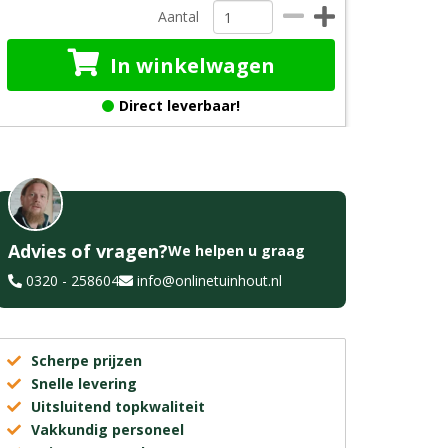
Aantal
In winkelwagen
Direct leverbaar!
Advies of vragen?
We helpen u graag
0320 - 258604
info@onlinetuinhout.nl
Scherpe prijzen
Snelle levering
Uitsluitend topkwaliteit
Vakkundig personeel