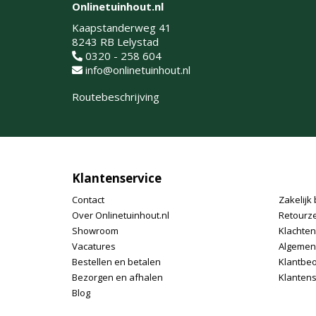
Onlinetuinhout.nl
Kaapstanderweg 41
8243 RB Lelystad
0320 - 258 604
info@onlinetuinhout.nl
Routebeschrijving
Klantenservice
Contact
Zakelijk 
Over Onlinetuinhout.nl
Retourz
Showroom
Klachte
Vacatures
Algemen
Bestellen en betalen
Klantbe
Bezorgen en afhalen
Klantens
Blog