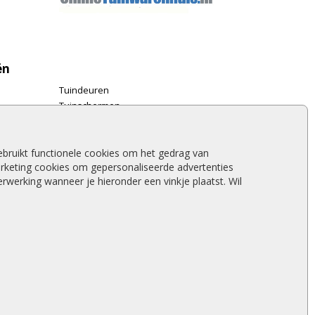
ën
Tuindeuren
Tuinschermen
Schuttingplanken
Steigerplanken
Douglas hout
bruikt functionele cookies om het gedrag van
rketing cookies om gepersonaliseerde advertenties
Rabatdelen
werking wanneer je hieronder een vinkje plaatst. Wil
Aanbiedingen
Merken
Stormschade schutting