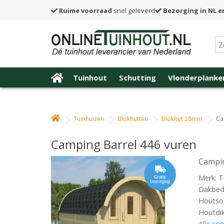
Ruime voorraad
snel geleverd
Bezorging in NL e
Tuinhout
Schutting
Vlonderplanke
Tuinhuizen
Blokhutten
Blokhut 28mm
Ca
Camping Barrel 446 vuren
Campin
Merk: T
Dakbede
Houtsoo
Houtdi
Alle spe