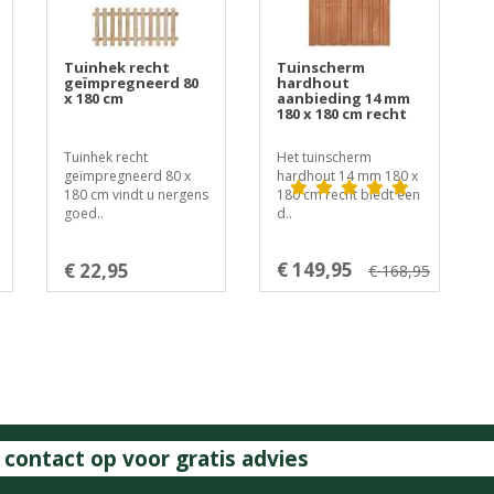
Tuinhek recht
Tuinscherm
geïmpregneerd 80
hardhout
x 180 cm
aanbieding 14 mm
180 x 180 cm recht
Tuinhek recht
Het tuinscherm
geïmpregneerd 80 x
hardhout 14 mm 180 x
180 cm vindt u nergens
180 cm recht biedt een
goed..
d..
€ 149,95
€ 22,95
€ 168,95
ontact op voor gratis advies