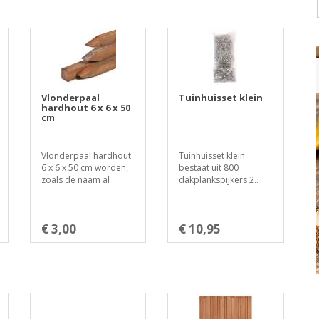
Vlonderpaal
Tuinhuisset klein
hardhout 6 x 6 x 50
cm
Vlonderpaal hardhout
Tuinhuisset klein
6 x 6 x 50 cm worden,
bestaat uit 800
zoals de naam al ..
dakplankspijkers 2..
€ 3,00
€ 10,95