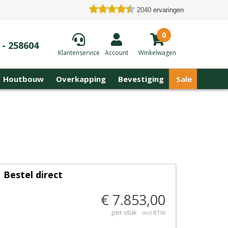
2040
ervaringen
0
 - 258604
Klantenservice
Account
Winkelwagen
Houtbouw
Overkapping
Bevestiging
Sale
Bestel direct
€ 7.853,00
per stuk
incl BTW