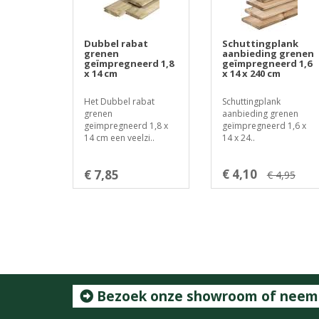
Dubbel rabat
Schuttingplank
grenen
aanbieding grenen
geïmpregneerd 1,8
geïmpregneerd 1,6
x 14 cm
x 14 x 240 cm
Het Dubbel rabat
Schuttingplank
grenen
aanbieding grenen
geïmpregneerd 1,8 x
geïmpregneerd 1,6 x
14 cm een veelzi..
14 x 24..
€ 4,10
€ 7,85
€ 4,95
Bezoek onze showroom of neem c