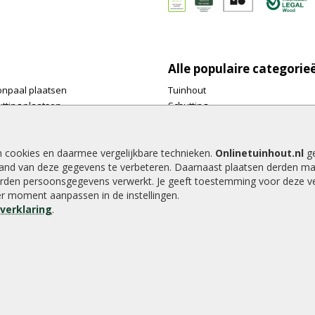
Alle populaire categorie
onpaal plaatsen
Tuinhout
tting plaatsen
Schutting
te tuinschermen van
Vlonderplanken
inhout.nl
Tuinpalen
e houtsoorten voor in de tuin
Tuinhekken
n cookies en daarmee vergelijkbare technieken.
Onlinetuinhout.nl
ge
and van deze gegevens te verbeteren. Daarnaast plaatsen derden ma
e tuin
Tuinhuizen
rden persoonsgegevens verwerkt. Je geeft toestemming voor deze ver
alen voor een schapenhek
Blokhutten
der moment aanpassen in de instellingen.
Overkappingen
everklaring
.
Hout beton schutting
8.9
/
10
|
2040
waarderingen