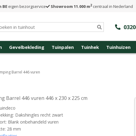
2
n BE
eigen bezorgservice
Showroom 11.000 m
centraal in Nederland
0320
n
Gevelbekleding
Tuinpalen
Tuinhek
Tuinhuizen
mping Barrel 446 vuren
g Barrel 446 vuren 446 x 230 x 225 cm
uindeco
kking: Dakshingles recht zwart
rt: Blank onbehandeld vuren
kte: 28 mm
cificaties