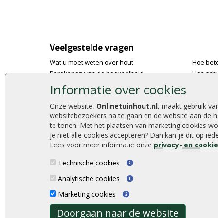
Veelgestelde vragen
Wat u moet weten over hout
Hoe bet
Berekenen van de hoeveelheid
Hoe schu
Foto's en voorbeelden
De 9 bes
Informatie over cookies
Montage
Onlinetu
Gekeurd hout
Stijlvoll
Onze website,
Onlinetuinhout.nl
, maakt gebruik va
websitebezoekers na te gaan en de website aan de h
De fundering van een vlonder leggen
Duurzam
te tonen. Met het plaatsen van marketing cookies wo
Hoe zelf een houten overkapping maken
Welke p
je niet alle cookies accepteren? Dan kan je dit op ie
Hoe zelf een vlonder leggen
Lees voor meer informatie onze
privacy- en cooki
Technische cookies
Analytische cookies
Onlinetuinhout.nl ©2026
Marketing cookies
Doorgaan naar de website