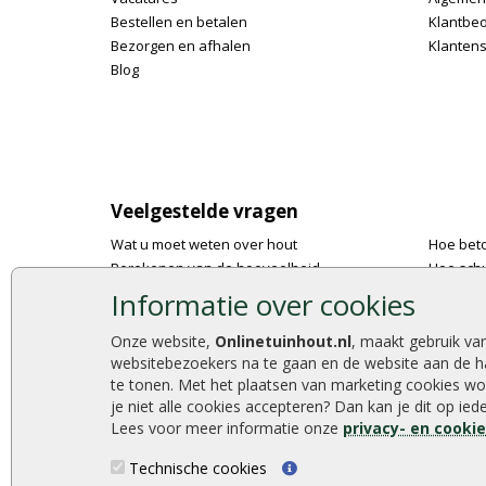
Bestellen en betalen
Klantbe
Bezorgen en afhalen
Klantens
Blog
Veelgestelde vragen
Wat u moet weten over hout
Hoe bet
Berekenen van de hoeveelheid
Hoe schu
Foto's en voorbeelden
De 9 bes
Informatie over cookies
Montage
Onlinetu
Gekeurd hout
Stijlvoll
Onze website,
Onlinetuinhout.nl
, maakt gebruik va
websitebezoekers na te gaan en de website aan de h
De fundering van een vlonder leggen
Duurzam
te tonen. Met het plaatsen van marketing cookies wo
Hoe zelf een houten overkapping maken
Welke p
je niet alle cookies accepteren? Dan kan je dit op ie
Hoe zelf een vlonder leggen
Lees voor meer informatie onze
privacy- en cooki
Technische cookies