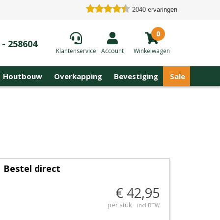
2040
ervaringen
0
 - 258604
Klantenservice
Account
Winkelwagen
Houtbouw
Overkapping
Bevestiging
Sale
Bestel direct
€ 42,95
per stuk
incl BTW