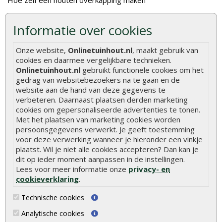
Hoe zelf een houten overkapping maken
Hoe zelf een vlonder leggen
Informatie over cookies
Hoe betonpaal plaatsen
Hoe schutting plaatsen
Onze website,
Onlinetuinhout.nl
, maakt gebruik van
cookies en daarmee vergelijkbare technieken.
De 9 beste tuinschermen van Onlinetuinhout.nl
Onlinetuinhout.nl
gebruikt functionele cookies om het
gedrag van websitebezoekers na te gaan en de
Stijlvolle houtsoorten voor in de tuin
website aan de hand van deze gegevens te
Duurzame tuin
verbeteren. Daarnaast plaatsen derden marketing
cookies om gepersonaliseerde advertenties te tonen.
Welke palen voor een schapenhek
Met het plaatsen van marketing cookies worden
persoonsgegevens verwerkt. Je geeft toestemming
Alle populaire categorieën
voor deze verwerking wanneer je hieronder een vinkje
plaatst. Wil je niet alle cookies accepteren? Dan kan je
Tuinhout
Tuindeuren
dit op ieder moment aanpassen in de instellingen.
Lees voor meer informatie onze
privacy- en
Schutting
Tuinschermen
cookieverklaring
.
Vlonderplanken
Schuttingplanken
Technische cookies
Tuinpalen
Steigerplanken
Analytische cookies
Tuinhekken
Douglas hout