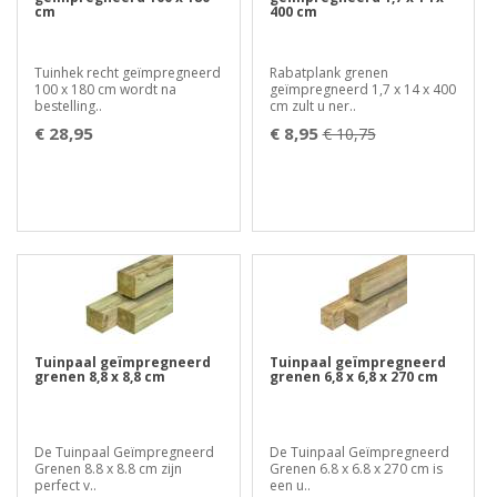
cm
400 cm
Tuinhek recht geïmpregneerd
Rabatplank grenen
100 x 180 cm wordt na
geïmpregneerd 1,7 x 14 x 400
bestelling..
cm zult u ner..
€ 28,95
€ 8,95
€ 10,75
Tuinpaal geïmpregneerd
Tuinpaal geïmpregneerd
grenen 8,8 x 8,8 cm
grenen 6,8 x 6,8 x 270 cm
De Tuinpaal Geïmpregneerd
De Tuinpaal Geïmpregneerd
Grenen 8.8 x 8.8 cm zijn
Grenen 6.8 x 6.8 x 270 cm is
perfect v..
een u..