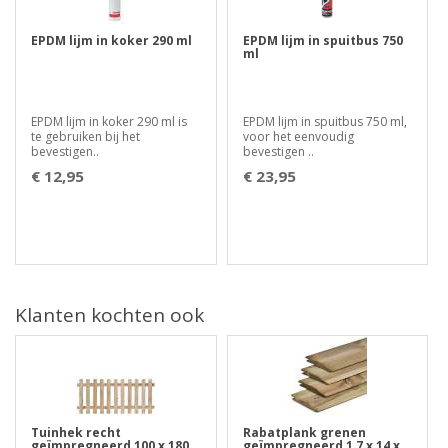
EPDM lijm in koker 290 ml
EPDM lijm in spuitbus 750
ml
EPDM lijm in koker 290 ml is
EPDM lijm in spuitbus 750 ml,
te gebruiken bij het
voor het eenvoudig
bevestigen..
bevestigen ..
€ 12,95
€ 23,95
Klanten kochten ook
Tuinhek recht
Rabatplank grenen
geïmpregneerd 100 x 180
geïmpregneerd 1,7 x 14 x