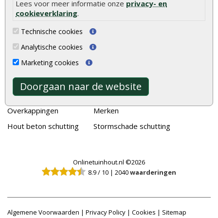
Tuinhout
Tuindeuren
Lees voor meer informatie onze
privacy- en
cookieverklaring
.
Schutting
Tuinschermen
Technische cookies
Vlonderplanken
Schuttingplanken
Analytische cookies
Tuinpalen
Steigerplanken
Marketing cookies
Tuinhekken
Douglas hout
Tuinhuizen
Rabatdelen
Doorgaan naar de website
Blokhutten
Aanbiedingen
Overkappingen
Merken
Hout beton schutting
Stormschade schutting
Onlinetuinhout.nl ©2026
8.9
/
10
|
2040
waarderingen
Algemene Voorwaarden
|
Privacy Policy
|
Cookies
|
Sitemap