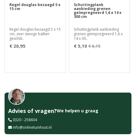
Regel douglas bezaagd 5 x
Schuttingplank
15 cm
aanbieding grenen
geïmpregneerd 1,6 x 14 x
300 cm
Regel douglas bezaagd 5 x 15
Schuttingplank aanbieding
cm, zeer stevige balken
grenen geïmpregneerd 1,6 x
geschik..
14 x 30..
€ 20,95
€ 5,10
€ 6,15
Advies of vragen?
We helpen u graag
0320 - 258604
info@onlinetuinhout.nl