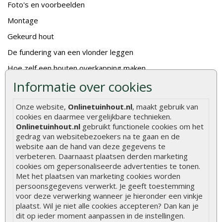
Foto's en voorbeelden
Montage
Gekeurd hout
De fundering van een vlonder leggen
Hoe zelf een houten overkapping maken
Informatie over cookies
Hoe zelf een vlonder leggen
Hoe betonpaal plaatsen
Onze website,
Onlinetuinhout.nl
, maakt gebruik van
cookies en daarmee vergelijkbare technieken.
Hoe schutting plaatsen
Onlinetuinhout.nl
gebruikt functionele cookies om het
De 9 beste tuinschermen van Onlinetuinhout.nl
gedrag van websitebezoekers na te gaan en de
website aan de hand van deze gegevens te
Stijlvolle houtsoorten voor in de tuin
verbeteren. Daarnaast plaatsen derden marketing
Duurzame tuin
cookies om gepersonaliseerde advertenties te tonen.
Met het plaatsen van marketing cookies worden
Welke palen voor een schapenhek
persoonsgegevens verwerkt. Je geeft toestemming
voor deze verwerking wanneer je hieronder een vinkje
plaatst. Wil je niet alle cookies accepteren? Dan kan je
Alle populaire categorieën
dit op ieder moment aanpassen in de instellingen.