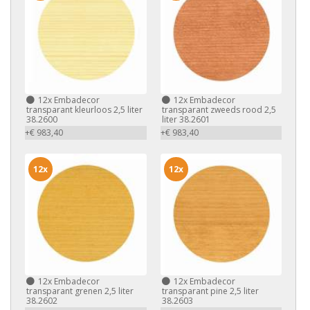
12x
Embadecor
12x
Embadecor
transparant kleurloos 2,5 liter
transparant zweeds rood 2,5
38.2600
liter 38.2601
+€ 983,40
+€ 983,40
12x
12x
12x
Embadecor
12x
Embadecor
transparant grenen 2,5 liter
transparant pine 2,5 liter
38.2602
38.2603