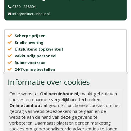
0320 - 258604
info@onlinetuinhout.nl
Scherpe prijzen
Snelle levering
Uitsluitend topkwaliteit
Vakkundig personeel
Ruime voorraad
24/7 online bestellen
Meer dan 40 jaar ervaring
Informatie over cookies
Centraal gelegen showroom
Onze website,
Onlinetuinhout.nl
, maakt gebruik van
cookies en daarmee vergelijkbare technieken.
Onlinetuinhout.nl
gebruikt functionele cookies om het
gedrag van websitebezoekers na te gaan en de
website aan de hand van deze gegevens te
verbeteren. Daarnaast plaatsen derden marketing
cookies om gepersonaliseerde advertenties te tonen.