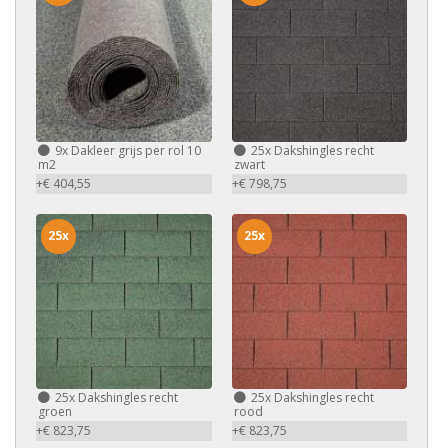
9x
Dakleer grijs per rol 10
25x
Dakshingles recht
m2
zwart
+€ 404,55
+€ 798,75
25x
25x
25x
Dakshingles recht
25x
Dakshingles recht
groen
rood
+€ 823,75
+€ 823,75