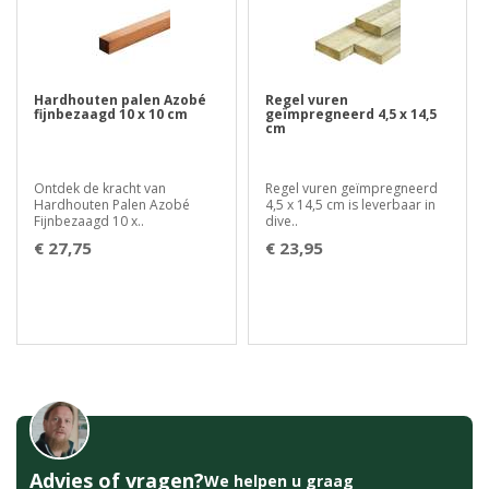
Hardhouten palen Azobé
Regel vuren
fijnbezaagd 10 x 10 cm
geïmpregneerd 4,5 x 14,5
cm
Ontdek de kracht van
Regel vuren geïmpregneerd
Hardhouten Palen Azobé
4,5 x 14,5 cm is leverbaar in
Fijnbezaagd 10 x..
dive..
€ 27,75
€ 23,95
Advies of vragen?
We helpen u graag