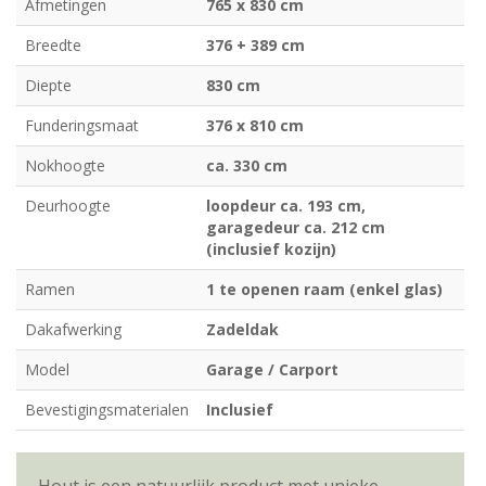
Afmetingen
765 x 830 cm
Breedte
376 + 389 cm
Diepte
830 cm
Funderingsmaat
376 x 810 cm
Nokhoogte
ca. 330 cm
Deurhoogte
loopdeur ca. 193 cm,
garagedeur ca. 212 cm
(inclusief kozijn)
Ramen
1 te openen raam (enkel glas)
Dakafwerking
Zadeldak
Model
Garage / Carport
Bevestigingsmaterialen
Inclusief
Hout is een natuurlijk product met unieke