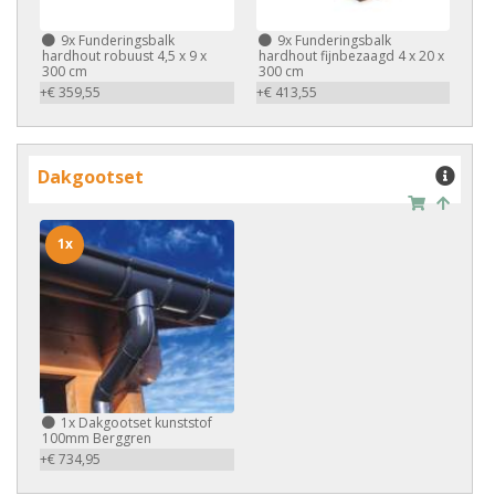
9x
Funderingsbalk
9x
Funderingsbalk
hardhout robuust 4,5 x 9 x
hardhout fijnbezaagd 4 x 20 x
300 cm
300 cm
+€ 359,55
+€ 413,55
Dakgootset
1x
1x
Dakgootset kunststof
100mm Berggren
+€ 734,95