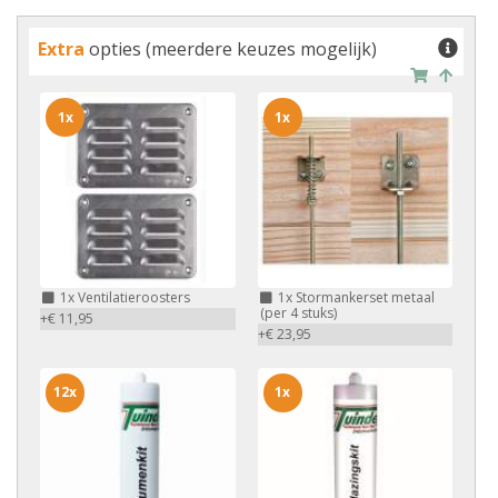
Extra
opties (meerdere keuzes mogelijk)
1x
1x
1x
Ventilatieroosters
1x
Stormankerset metaal
(per 4 stuks)
+€ 11,95
+€ 23,95
12x
1x