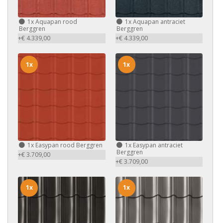
1x
Aquapan rood
1x
Aquapan antraciet
Berggren
Berggren
+€ 4.339,00
+€ 4.339,00
1x
1x
1x
Easypan rood Berggren
1x
Easypan antraciet
Berggren
+€ 3.709,00
+€ 3.709,00
1x
1x