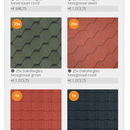
beverstaart rood
hexagonaal zwart
+€ 948,75
+€ 1.073,75
25x
25x
25x
Dakshingles
25x
Dakshingles
hexagonaal groen
hexagonaal rood
+€ 1.073,75
+€ 1.073,75
1x
1x