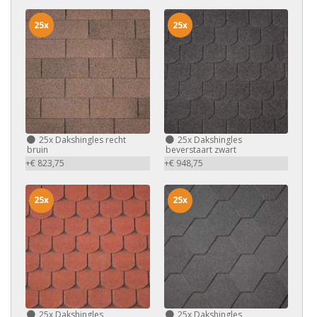
25x
25x
25x
Dakshingles recht
25x
Dakshingles
bruin
beverstaart zwart
+€ 823,75
+€ 948,75
25x
25x
25x
Dakshingles
25x
Dakshingles