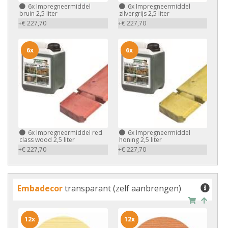
6x
Impregneermiddel
6x
Impregneermiddel
bruin 2,5 liter
zilvergrijs 2,5 liter
+€ 227,70
+€ 227,70
6x
6x
6x
Impregneermiddel red
6x
Impregneermiddel
class wood 2,5 liter
honing 2,5 liter
+€ 227,70
+€ 227,70
Embadecor
transparant (zelf aanbrengen)
12x
12x