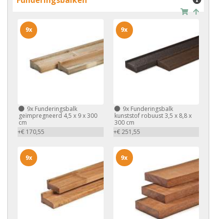
9x
9x
9x
Funderingsbalk
9x
Funderingsbalk
geïmpregneerd 4,5 x 9 x 300
kunststof robuust 3,5 x 8,8 x
cm
300 cm
+€ 170,55
+€ 251,55
9x
9x