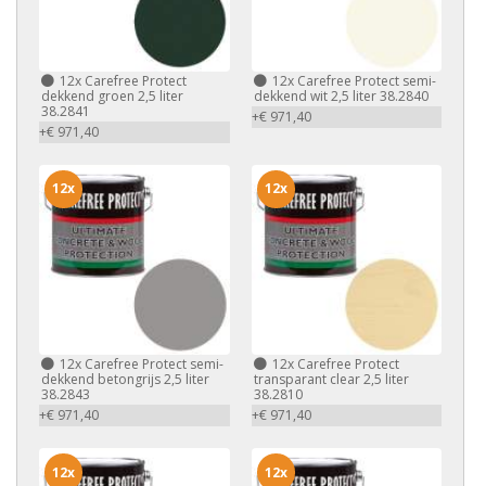
12x
Carefree Protect
12x
Carefree Protect semi-
dekkend groen 2,5 liter
dekkend wit 2,5 liter 38.2840
38.2841
+€ 971,40
+€ 971,40
12x
12x
12x
Carefree Protect semi-
12x
Carefree Protect
dekkend betongrijs 2,5 liter
transparant clear 2,5 liter
38.2843
38.2810
+€ 971,40
+€ 971,40
12x
12x