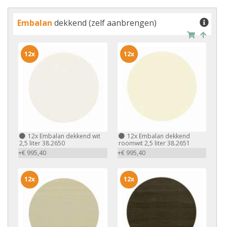
Embalan
dekkend (zelf aanbrengen)
12x
12x
12x
Embalan dekkend wit
12x
Embalan dekkend
2,5 liter 38.2650
roomwit 2,5 liter 38.2651
+€ 995,40
+€ 995,40
12x
12x