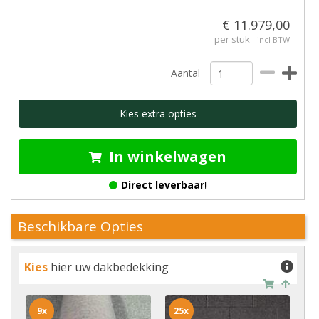
€ 11.979,00
per stuk
incl BTW
Aantal
Kies extra opties
In winkelwagen
Direct leverbaar!
Beschikbare Opties
Kies
hier uw dakbedekking
9x
25x