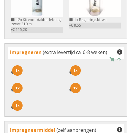
12x
Kit voor dakbedekking
1x
Beglazingskit wit
zwart 310 ml
+€ 9,55
+€ 115,20
Impregneren
(extra levertijd ca. 6-8 weken)
1x
1x
1x
1x
1x
1x
1x
1x
1x
1x
Impregneermiddel
(zelf aanbrengen)