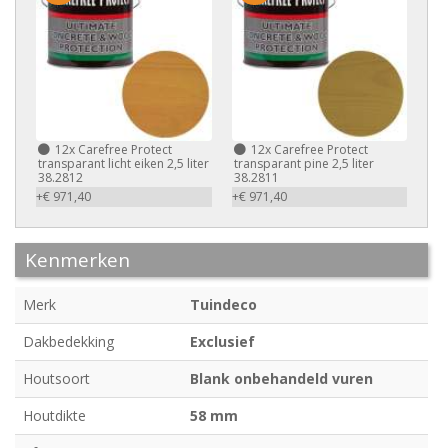
12x
Carefree Protect
12x
Carefree Protect
transparant licht eiken 2,5 liter
transparant pine 2,5 liter
38.2812
38.2811
+€ 971,40
+€ 971,40
Kenmerken
Merk
Tuindeco
Dakbedekking
Exclusief
Houtsoort
Blank onbehandeld vuren
Houtdikte
58 mm