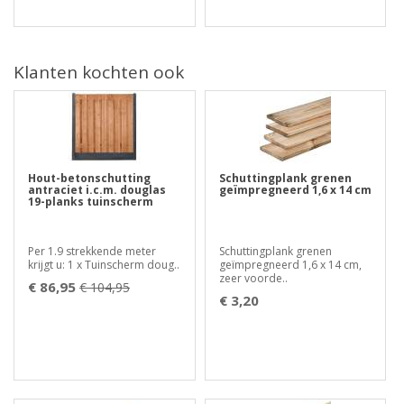
Klanten kochten ook
Hout-betonschutting
Schuttingplank grenen
antraciet i.c.m. douglas
geïmpregneerd 1,6 x 14 cm
19-planks tuinscherm
Per 1.9 strekkende meter
Schuttingplank grenen
krijgt u: 1 x Tuinscherm doug..
geïmpregneerd 1,6 x 14 cm,
zeer voorde..
€ 86,95
€ 104,95
€ 3,20