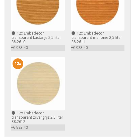
12x
Embadecor
12x
Embadecor
transparant kastanje 2,5 liter
transparant mahonie 2,5 liter
38.2610
38.2611
+€ 983,40
+€ 983,40
12x
12x
Embadecor
transparant zilvergrijs 2,5 liter
38.2612
+€ 983,40