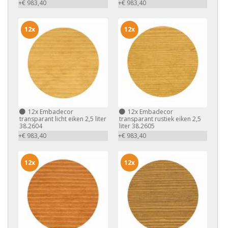
+€ 983,40
+€ 983,40
12x
12x
12x
Embadecor
12x
Embadecor
transparant licht eiken 2,5 liter
transparant rustiek eiken 2,5
38.2604
liter 38.2605
+€ 983,40
+€ 983,40
12x
12x