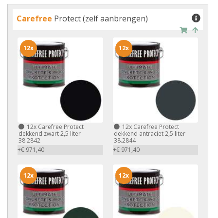
Carefree
Protect (zelf aanbrengen)
12x
12x
12x
Carefree Protect
12x
Carefree Protect
dekkend zwart 2,5 liter
dekkend antraciet 2,5 liter
38.2842
38.2844
+€ 971,40
+€ 971,40
12x
12x