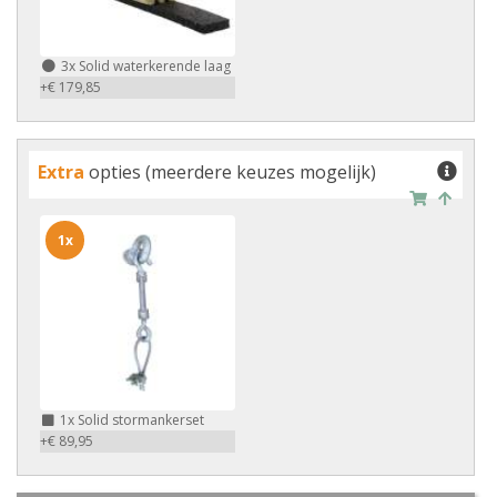
3x
Solid waterkerende laag
+€ 179,85
Extra
opties (meerdere keuzes mogelijk)
1x
1x
Solid stormankerset
+€ 89,95