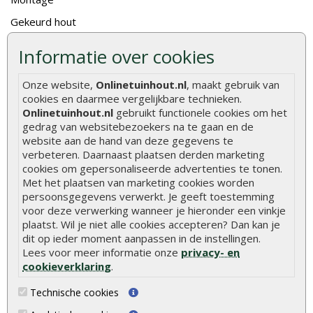
Gekeurd hout
De fundering van een vlonder leggen
Informatie over cookies
Hoe zelf een houten overkapping maken
Onze website,
Onlinetuinhout.nl
, maakt gebruik van
Hoe zelf een vlonder leggen
cookies en daarmee vergelijkbare technieken.
Onlinetuinhout.nl
gebruikt functionele cookies om het
Hoe betonpaal plaatsen
gedrag van websitebezoekers na te gaan en de
Hoe schutting plaatsen
website aan de hand van deze gegevens te
verbeteren. Daarnaast plaatsen derden marketing
De 9 beste tuinschermen van Onlinetuinhout.nl
cookies om gepersonaliseerde advertenties te tonen.
Stijlvolle houtsoorten voor in de tuin
Met het plaatsen van marketing cookies worden
persoonsgegevens verwerkt. Je geeft toestemming
Duurzame tuin
voor deze verwerking wanneer je hieronder een vinkje
plaatst. Wil je niet alle cookies accepteren? Dan kan je
Welke palen voor een schapenhek
dit op ieder moment aanpassen in de instellingen.
Lees voor meer informatie onze
privacy- en
Alle populaire categorieën
cookieverklaring
.
Tuinhout
Tuindeuren
Technische cookies
Schutting
Tuinschermen