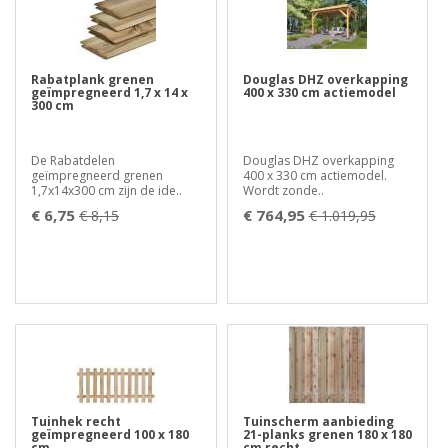
Rabatplank grenen
Douglas DHZ overkapping
geïmpregneerd 1,7 x 14 x
400 x 330 cm actiemodel
300 cm
De Rabatdelen
Douglas DHZ overkapping
geïmpregneerd grenen
400 x 330 cm actiemodel.
1,7x14x300 cm zijn de ide..
Wordt zonde..
€ 6,75
€ 764,95
€ 8,15
€ 1.019,95
Tuinhek recht
Tuinscherm aanbieding
geïmpregneerd 100 x 180
21-planks grenen 180 x 180
cm
cm recht