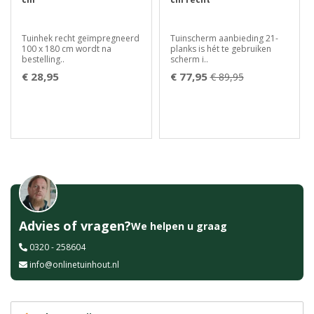
Tuinhek recht geïmpregneerd
Tuinscherm aanbieding 21-
100 x 180 cm wordt na
planks is hét te gebruiken
bestelling..
scherm i..
€ 28,95
€ 77,95
€ 89,95
Advies of vragen?
We helpen u graag
0320 - 258604
info@onlinetuinhout.nl