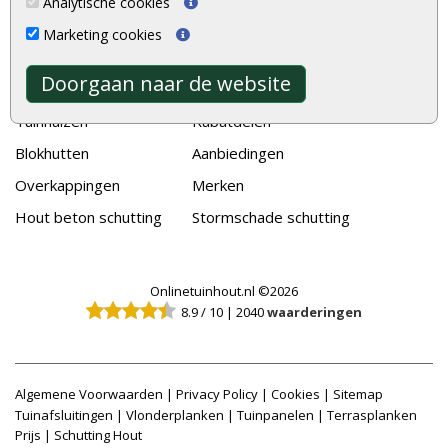
Analytische cookies
Vlonderplanken
Schuttingplanken
Marketing cookies
Tuinpalen
Steigerplanken
Doorgaan naar de website
Tuinhekken
Douglas hout
Tuinhuizen
Rabatdelen
Blokhutten
Aanbiedingen
Overkappingen
Merken
Hout beton schutting
Stormschade schutting
Onlinetuinhout.nl ©2026
8.9
/
10
|
2040
waarderingen
Algemene Voorwaarden
|
Privacy Policy
|
Cookies
|
Sitemap
Tuinafsluitingen
|
Vlonderplanken
|
Tuinpanelen
|
Terrasplanken
Prijs
|
Schutting Hout