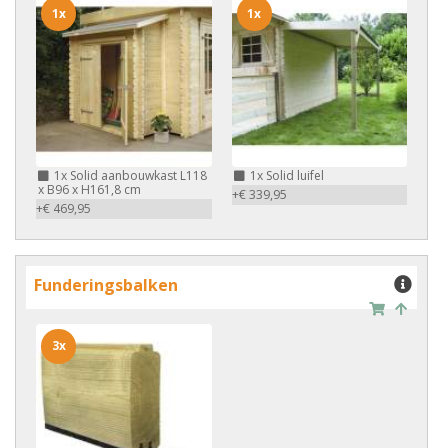
1x
1x
1x
Solid aanbouwkast L118
1x
Solid luifel
x B96 x H161,8 cm
+€ 339,95
+€ 469,95
Funderingsbalken
3x