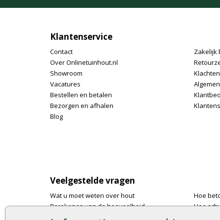
Klantenservice
Contact
Zakelijk 
Over Onlinetuinhout.nl
Retourz
Showroom
Klachte
Vacatures
Algemen
Bestellen en betalen
Klantbe
Bezorgen en afhalen
Klantens
Blog
Veelgestelde vragen
Wat u moet weten over hout
Hoe bet
Berekenen van de hoeveelheid
Hoe schu
Foto's en voorbeelden
De 9 bes