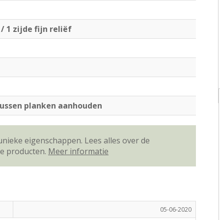
/ 1 zijde fijn reliëf
tussen planken aanhouden
unieke eigenschappen. Lees alles over de
ze producten.
Meer informatie
05-06-2020