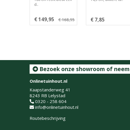
d..
€ 149,95
€ 7,85
€ 168,95
Bezoek onze showroom of neem c
Onlinetuinhout.nl
Kaapstanderweg 41
8243 RB Lelystad
0320 - 258 604
info@onlinetuinhout.nl
Routebeschrijving