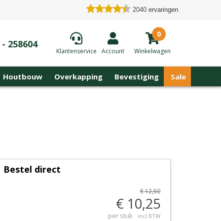
2040
ervaringen
0
 - 258604
Klantenservice
Account
Winkelwagen
Houtbouw
Overkapping
Bevestiging
Sale
Bestel direct
€ 12,50
€ 10,25
per stuk
incl BTW