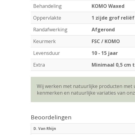
Behandeling
KOMO Waxed
Oppervlakte
1 zijde grof reliëf 
Randafwerking
Afgerond
Keurmerk
FSC / KOMO
Levensduur
10 - 15 jaar
Extra
Minimaal 0,5 cm 
Wij werken met natuurlijke producten met 
kenmerken en natuurlijke variaties van on
Beoordelingen
D. Van Rhijn