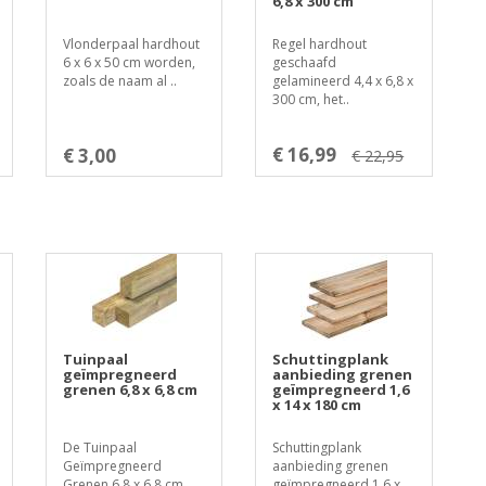
6,8 x 300 cm
Vlonderpaal hardhout
Regel hardhout
6 x 6 x 50 cm worden,
geschaafd
zoals de naam al ..
gelamineerd 4,4 x 6,8 x
300 cm, het..
€ 16,99
€ 3,00
€ 22,95
Tuinpaal
Schuttingplank
geïmpregneerd
aanbieding grenen
grenen 6,8 x 6,8 cm
geïmpregneerd 1,6
x 14 x 180 cm
De Tuinpaal
Schuttingplank
Geïmpregneerd
aanbieding grenen
Grenen 6.8 x 6.8 cm
geïmpregneerd 1,6 x