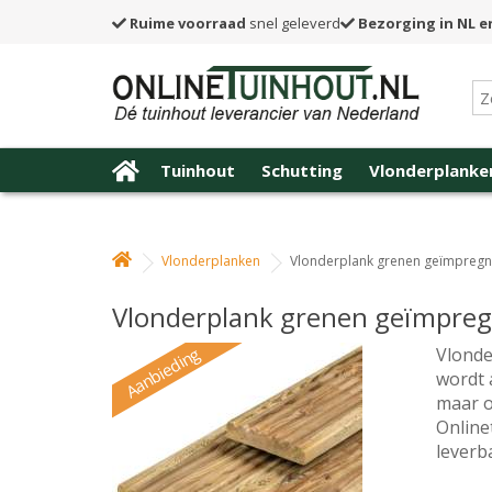
Ruime voorraad
snel geleverd
Bezorging in NL e
Tuinhout
Schutting
Vlonderplanke
Vlonderplanken
Vlonderplank grenen geïmpregne
Vlonderplank grenen geïmpregn
Aanbieding
Vlonde
wordt a
maar o
Online
leverba