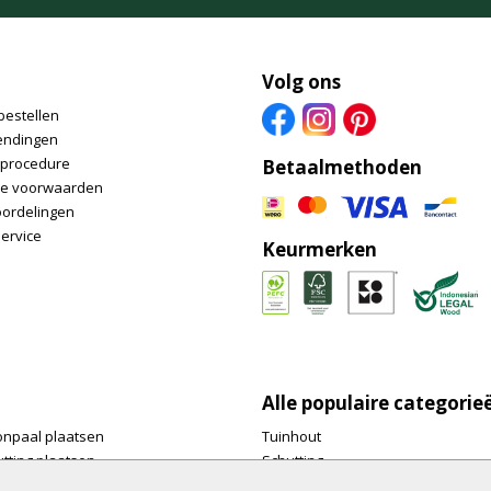
Volg ons
bestellen
endingen
nprocedure
Betaalmethoden
e voorwaarden
oordelingen
ervice
Keurmerken
Alle populaire categorie
onpaal plaatsen
Tuinhout
tting plaatsen
Schutting
te tuinschermen van
Vlonderplanken