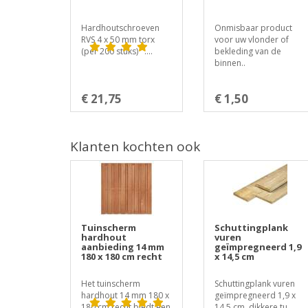
Hardhoutschroeven
Onmisbaar product
RVS 4 x 50 mm torx
voor uw vlonder of
(per 200 stuks) ....
bekleding van de
binnen..
€ 21,75
€ 1,50
Klanten kochten ook
Tuinscherm
Schuttingplank
hardhout
vuren
aanbieding 14 mm
geïmpregneerd 1,9
180 x 180 cm recht
x 14,5 cm
Het tuinscherm
Schuttingplank vuren
hardhout 14 mm 180 x
geïmpregneerd 1,9 x
180 cm recht biedt een
14,5 cm, dikkere tu..