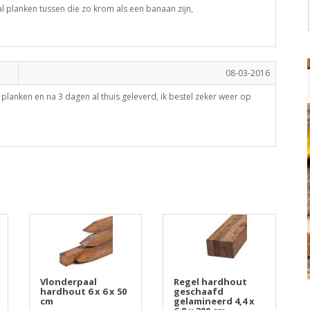
tal planken tussen die zo krom als een banaan zijn,
08-03-2016
lanken en na 3 dagen al thuis geleverd, ik bestel zeker weer op
Vlonderpaal
Regel hardhout
hardhout 6 x 6 x 50
geschaafd
cm
gelamineerd 4,4 x