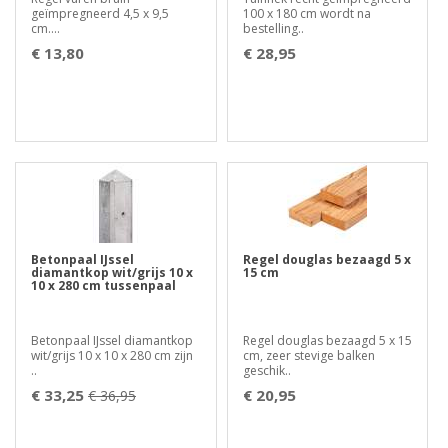
geïmpregneerd 4,5 x 9,5
100 x 180 cm wordt na
cm....
bestelling..
€ 13,80
€ 28,95
Betonpaal IJssel
Regel douglas bezaagd 5 x
diamantkop wit/grijs 10 x
15 cm
10 x 280 cm tussenpaal
Betonpaal IJssel diamantkop
Regel douglas bezaagd 5 x 15
wit/grijs 10 x 10 x 280 cm zijn
cm, zeer stevige balken
..
geschik..
€ 33,25
€ 20,95
€ 36,95