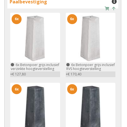
Paalbevestiging
6x
6x
6x
Betonpoer grijs inclusief
6x
Betonpoer grijs inclusief
verzinkte hoogteverstelling
RVS hoogteverstelling
+€ 127,80
+€ 170,40
6x
6x