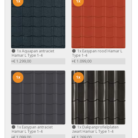
1x
1x
1x
Aquapan antraciet
1x
Easypan rood Hamar L
Hamar L Type 1-4
Type 1-4
+€ 1.299,00
+€ 1.099,00
1x
1x
1x
Easypan antraciet
1x
Dakpanprofielplaten
Hamar L Type 1-4
zwart Hamar L Type 1-4
+€ 1.099,00
+€ 1.269,00