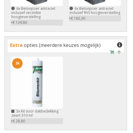
6x
Betonpoer antraciet
6x
Betonpoer antraciet
inclusief verzinkte
inclusief RVS hoogteverstelling
hoogteverstelling
+€ 162,30
+€ 139,80
Extra
opties (meerdere keuzes mogelijk)
3x
3x
Kit voor dakbedekking
zwart 310 ml
+€ 28,80