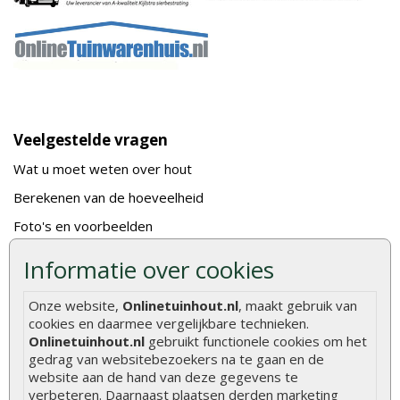
Veelgestelde vragen
Wat u moet weten over hout
Berekenen van de hoeveelheid
Foto's en voorbeelden
Montage
Informatie over cookies
Gekeurd hout
Onze website,
Onlinetuinhout.nl
, maakt gebruik van
De fundering van een vlonder leggen
cookies en daarmee vergelijkbare technieken.
Hoe zelf een houten overkapping maken
Onlinetuinhout.nl
gebruikt functionele cookies om het
gedrag van websitebezoekers na te gaan en de
Hoe zelf een vlonder leggen
website aan de hand van deze gegevens te
verbeteren. Daarnaast plaatsen derden marketing