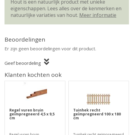
Hout is een natuurlijk product met unieke
eigenschappen. Lees alles over de kenmerken en
natuurlijke variaties van hout.
Meer informatie
Beoordelingen
Er zijn geen beoordelingen voor dit product.
Geef beoordeling
Klanten kochten ook
Regel vuren bruin
Tuinhek recht
geïmpregneerd 4,5 x 9,5
geïmpregneerd 100 x 180
cm
cm
Regel vuren bruin
Tuinhek recht geïmpregneerd