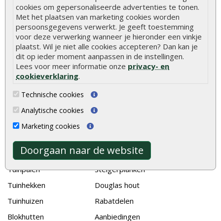
Hoe betonpaal plaatsen
cookies om gepersonaliseerde advertenties te tonen.
Met het plaatsen van marketing cookies worden
Hoe schutting plaatsen
persoonsgegevens verwerkt. Je geeft toestemming
De 9 beste tuinschermen van Onlinetuinhout.nl
voor deze verwerking wanneer je hieronder een vinkje
plaatst. Wil je niet alle cookies accepteren? Dan kan je
Stijlvolle houtsoorten voor in de tuin
dit op ieder moment aanpassen in de instellingen.
Duurzame tuin
Lees voor meer informatie onze
privacy- en
cookieverklaring
.
Welke palen voor een schapenhek
Technische cookies
Alle populaire categorieën
Analytische cookies
Tuinhout
Tuindeuren
Marketing cookies
Schutting
Tuinschermen
Doorgaan naar de website
Vlonderplanken
Schuttingplanken
Tuinpalen
Steigerplanken
Tuinhekken
Douglas hout
Tuinhuizen
Rabatdelen
Blokhutten
Aanbiedingen