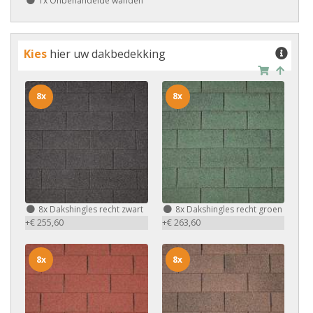
1x
Onbehandelde wanden
Kies
hier uw dakbedekking
8x
8x
8x
Dakshingles recht zwart
8x
Dakshingles recht groen
+€ 255,60
+€ 263,60
8x
8x