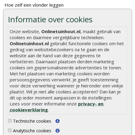
Hoe zelf een vlonder leggen
Hoe betonpaal plaatsen
Informatie over cookies
Hoe schutting plaatsen
Onze website,
Onlinetuinhout.nl
, maakt gebruik van
De 9 beste tuinschermen van Onlinetuinhout.nl
cookies en daarmee vergelijkbare technieken.
Onlinetuinhout.nl
gebruikt functionele cookies om het
Stijlvolle houtsoorten voor in de tuin
gedrag van websitebezoekers na te gaan en de
Duurzame tuin
website aan de hand van deze gegevens te
verbeteren. Daarnaast plaatsen derden marketing
Welke palen voor een schapenhek
cookies om gepersonaliseerde advertenties te tonen.
Met het plaatsen van marketing cookies worden
persoonsgegevens verwerkt. Je geeft toestemming
Alle populaire categorieën
voor deze verwerking wanneer je hieronder een vinkje
Tuinhout
Tuindeuren
plaatst. Wil je niet alle cookies accepteren? Dan kan je
dit op ieder moment aanpassen in de instellingen.
Schutting
Tuinschermen
Lees voor meer informatie onze
privacy- en
Vlonderplanken
Schuttingplanken
cookieverklaring
.
Tuinpalen
Steigerplanken
Technische cookies
Tuinhekken
Douglas hout
Analytische cookies