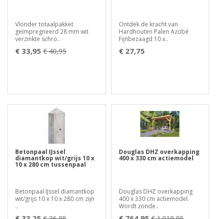
Vlonder totaalpakket
Ontdek de kracht van
geïmpregneerd 28 mm wit
Hardhouten Palen Azobé
verzinkte schro..
Fijnbezaagd 10 x..
€ 33,95
€ 27,75
€ 40,95
Betonpaal IJssel
Douglas DHZ overkapping
diamantkop wit/grijs 10 x
400 x 330 cm actiemodel
10 x 280 cm tussenpaal
Betonpaal IJssel diamantkop
Douglas DHZ overkapping
wit/grijs 10 x 10 x 280 cm zijn
400 x 330 cm actiemodel.
..
Wordt zonde..
€ 33,25
€ 764,95
€ 36,95
€ 1.019,95