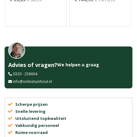
Advies of vragen?
We helpen u graag
0320 - 258604
info@onlinetuinhout.nl
Scherpe prijzen
Snelle levering
Uitsluitend topkwaliteit
Vakkundig personeel
Ruime voorraad