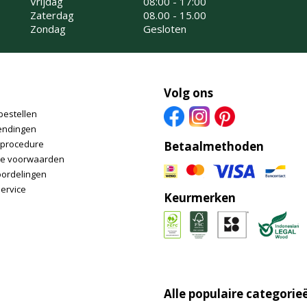
Vrijdag
08:00 - 17:00
Zaterdag
08.00 - 15.00
Zondag
Gesloten
Volg ons
bestellen
endingen
nprocedure
Betaalmethoden
e voorwaarden
oordelingen
ervice
Keurmerken
Alle populaire categorie