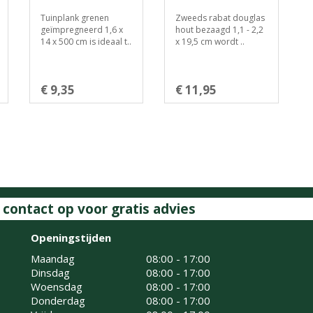
Tuinplank grenen
Zweeds rabat douglas
geïmpregneerd 1,6 x
hout bezaagd 1,1 - 2,2
14 x 500 cm is ideaal t..
x 19,5 cm wordt ..
€ 9,35
€ 11,95
ontact op voor gratis advies
Openingstijden
Maandag
08:00 - 17:00
Dinsdag
08:00 - 17:00
Woensdag
08:00 - 17:00
Donderdag
08:00 - 17:00