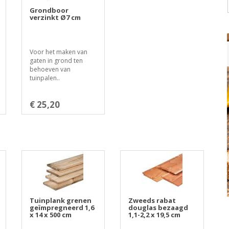
Grondboor
verzinkt Ø7 cm
Voor het maken van
gaten in grond ten
behoeven van
tuinpalen..
€ 25,20
Tuinplank grenen
Zweeds rabat
geïmpregneerd 1,6
douglas bezaagd
x 14 x 500 cm
1,1-2,2 x 19,5 cm