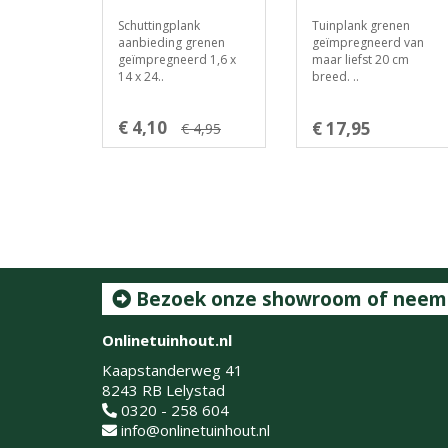
Schuttingplank
Tuinplank grenen
aanbieding grenen
geïmpregneerd van
geïmpregneerd 1,6 x
maar liefst 20 cm
14 x 24..
breed. ..
€ 4,10
€ 17,95
€ 4,95
Bezoek onze showroom of neem c
Onlinetuinhout.nl
Kaapstanderweg 41
8243 RB Lelystad
0320 - 258 604
info@onlinetuinhout.nl