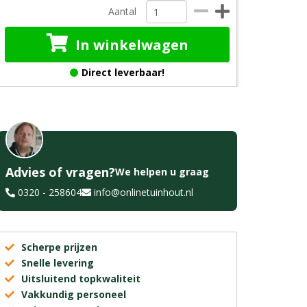
Aantal
In winkelwagen
Direct leverbaar!
Advies of vragen?
We helpen u graag
0320 - 258604
info@onlinetuinhout.nl
Scherpe prijzen
Snelle levering
Uitsluitend topkwaliteit
Vakkundig personeel