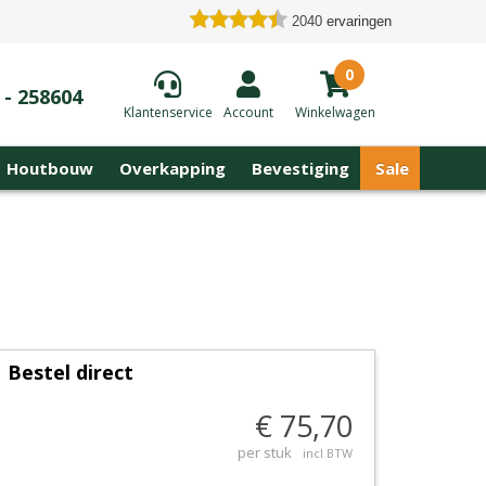
2040
ervaringen
0
 - 258604
Klantenservice
Account
Winkelwagen
Houtbouw
Overkapping
Bevestiging
Sale
Bestel direct
€ 75,70
per stuk
incl BTW