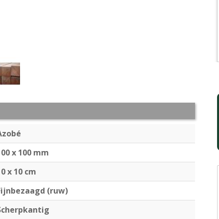
Azobé
100 x 100 mm
10 x 10 cm
Fijnbezaagd (ruw)
Scherpkantig