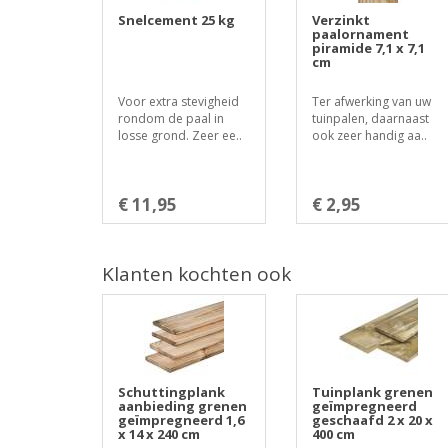
Snelcement 25 kg
Verzinkt
paalornament
piramide 7,1 x 7,1
cm
Voor extra stevigheid
Ter afwerking van uw
rondom de paal in
tuinpalen, daarnaast
losse grond. Zeer ee..
ook zeer handig aa..
€ 11,95
€ 2,95
Klanten kochten ook
Schuttingplank
Tuinplank grenen
aanbieding grenen
geïmpregneerd
geïmpregneerd 1,6
geschaafd 2 x 20 x
x 14 x 240 cm
400 cm