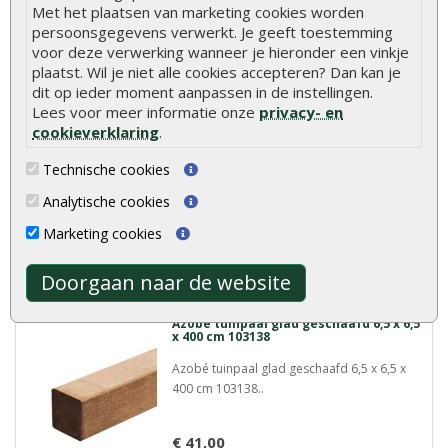
Meer info
Met het plaatsen van marketing cookies worden
persoonsgegevens verwerkt. Je geeft toestemming
voor deze verwerking wanneer je hieronder een vinkje
plaatst. Wil je niet alle cookies accepteren? Dan kan je
Azobé tuinpaal glad geschaafd 6,5 x 6,5
dit op ieder moment aanpassen in de instellingen.
x 350 cm 103138
Lees voor meer informatie onze
privacy- en
Azobé tuinpaal glad geschaafd 6,5 x 6,5 x
cookieverklaring
.
350 cm 103138..
Technische cookies
€ 35,90
Analytische cookies
Marketing cookies
Meer info
Doorgaan naar de website
Azobé tuinpaal glad geschaafd 6,5 x 6,5
x 400 cm 103138
Azobé tuinpaal glad geschaafd 6,5 x 6,5 x
400 cm 103138..
€ 41,00