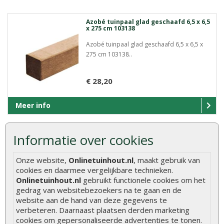
Azobé tuinpaal glad geschaafd 6,5 x 6,5
x 275 cm 103138
Azobé tuinpaal glad geschaafd 6,5 x 6,5 x
275 cm 103138..
€ 28,20
Meer info
Informatie over cookies
Azobé tuinpaal glad geschaafd 6,5 x 6,5
x 300 cm 103138
Onze website,
Onlinetuinhout.nl
, maakt gebruik van
Azobé tuinpaal glad geschaafd 6,5 x 6,5 x
cookies en daarmee vergelijkbare technieken.
300 cm 103138..
Onlinetuinhout.nl
gebruikt functionele cookies om het
gedrag van websitebezoekers na te gaan en de
website aan de hand van deze gegevens te
€ 30,75
verbeteren. Daarnaast plaatsen derden marketing
cookies om gepersonaliseerde advertenties te tonen.